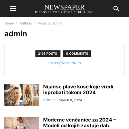
NEWSPAPER
DISCOVER THE ART OF PUBLISHING
Home
Authors
Posts by admin
admin
2198 POSTS
0 COMMENTS
https://utrendu.rs
Nijanse plave kose koje vredi
isprobati tokom 2024
admin
-
March 8, 2024
Moderne venčanice za 2024 –
Modeli od kojih zastaje dah