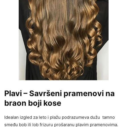
Plavi – Savršeni pramenovi na
braon boji kose
Idealan izgled za leto i plažu podrazumeva dužu tamno
smeđu bob ili lob frizuru prošaranu plavim pramenovima.