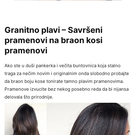
Granitno plavi – Savršeni
pramenovi na braon kosi
pramenovi
Ako ste u duši pankerka i večita buntovnica koja stalno
traga za nečim novim i originalnim onda slobodno probajte
da braon boju kose tonirate tamno plavim pramenovima.
Pramenove izvucite bez nekog posebno reda da bi nijansa
delovala što prirodnije.