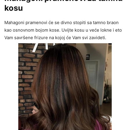
kosu
Mahagoni pramenovi će se divno stopiti sa tamno braon
kao osnovnom bojom kose. Uvijte kosu u veće lokne i eto
Vam savršene frizure na kojoj će Vam svi zavideti.