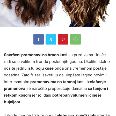
Savršeni pramenovi na braon kosi
su pred vama. Inače
radi se o velikom trendu poslednjih godina. Ukoliko stalno
nosite jednu istu
boju kose
onda ona vremenom postaje
dosadna. Zato frizeri savetuju da ulepšate izgled novim i
interesantnim
pramenovima na tamnoj kos
i.
Izvlačenje
pramenova
se naročito preporučuje damama
sa tanjom i
retkom kosom
jer joj daju
potreban volumen i čine je
bujnijom
.
Takođe mnoge frizure poput
pletenica, punđi i lokni
lepše