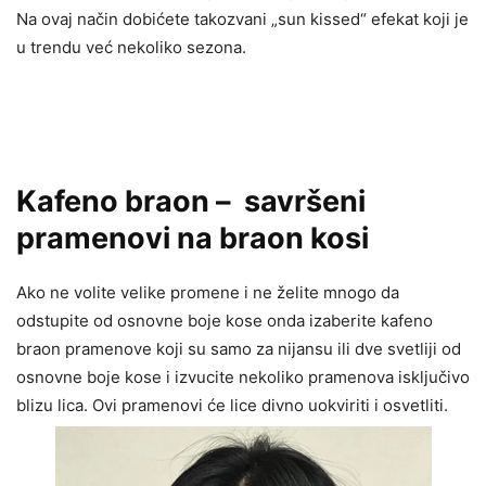
Na ovaj način dobićete takozvani „sun kissed“ efekat koji je
u trendu već nekoliko sezona.
Kafeno braon – savršeni
pramenovi na braon kosi
Ako ne volite velike promene i ne želite mnogo da
odstupite od osnovne boje kose onda izaberite kafeno
braon pramenove koji su samo za nijansu ili dve svetliji od
osnovne boje kose i izvucite nekoliko pramenova isključivo
blizu lica. Ovi pramenovi će lice divno uokviriti i osvetliti.