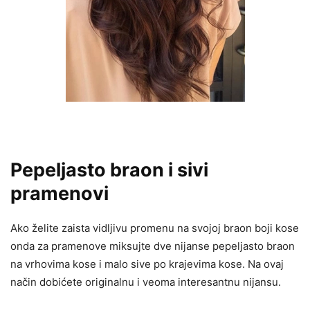
Pepeljasto braon i sivi
pramenovi
Ako želite zaista vidljivu promenu na svojoj braon boji kose
onda za pramenove miksujte dve nijanse pepeljasto braon
na vrhovima kose i malo sive po krajevima kose. Na ovaj
način dobićete originalnu i veoma interesantnu nijansu.