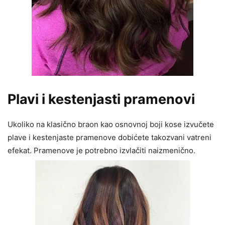
Plavi i kestenjasti pramenovi
Ukoliko na klasično braon kao osnovnoj boji kose izvučete
plave i kestenjaste pramenove dobićete takozvani vatreni
efekat. Pramenove je potrebno izvlačiti naizmenično.