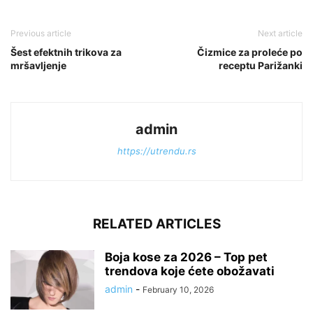
Previous article
Next article
Šest efektnih trikova za
Čizmice za proleće po
mršavljenje
receptu Parižanki
admin
https://utrendu.rs
RELATED ARTICLES
Boja kose za 2026 – Top pet
trendova koje ćete obožavati
admin
-
February 10, 2026