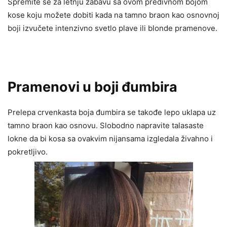
Spremite se za letnju zabavu sa ovom predivnom bojom
kose koju možete dobiti kada na tamno braon kao osnovnoj
boji izvučete intenzivno svetlo plave ili blonde pramenove.
Pramenovi u boji đumbira
Prelepa crvenkasta boja đumbira se takođe lepo uklapa uz
tamno braon kao osnovu. Slobodno napravite talasaste
lokne da bi kosa sa ovakvim nijansama izgledala živahno i
pokretljivo.