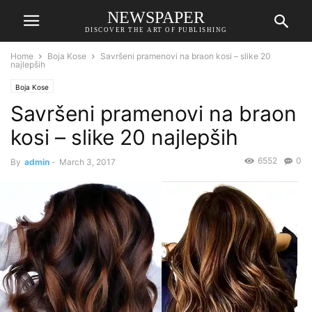
NEWSPAPER
DISCOVER THE ART OF PUBLISHING
Home
Boja Kose
Savršeni pramenovi na braon kosi – slike 20
najlepših
Boja Kose
Savršeni pramenovi na braon
kosi – slike 20 najlepših
6552
0
By
admin
-
March 3, 2017