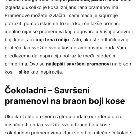
izgledaju ukoliko je kosa iznijansirana pramenovima.
Pramenove možete izvlačiti i sami mada je sigurnije
potražiti pomoć iskusnih frizera koji će lakše pronaći
idealne nijanse pramenova koji odgovaraju Vašoj osnovnoj
boji kose, ali i
boji tena i očiju
. Zato, ako ste odlučili ovog
proleća da osvežite svoju kosu pramenovima onda Vam
predlažemo da inspiraciju potražite među sledećim
primerima. Ovo su
najlepši i savršeni pramenovi
na braon
kosi –
slike
kao inspiracija.
Čokoladni – Savršeni
pramenovi na braon boji kose
Ukoliko želite da svom izgledu dodate određenu dozu
mističnosti onda osvežite svoju braon boju kose
čokoladnim pramenovima. Radi se o boji mlečne čokolade