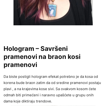
Hologram – Savršeni
pramenovi na braon kosi
pramenovi
Da biste postigli hologram efekat potrebno je da kosa od
korena bude braon zatim da od sredine pramenovi postaju
plavi , a na krajevima kose sivi. Sa ovakvom kosom ćete
odmah biti primećeni i naravno upašćete u grupu onih
dama koje diktiraju trendove.