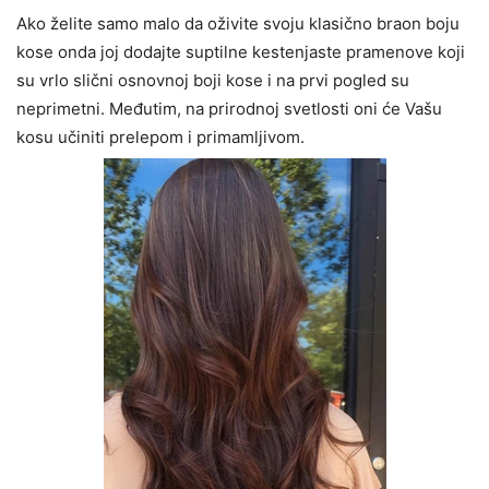
Ako želite samo malo da oživite svoju klasično braon boju
kose onda joj dodajte suptilne kestenjaste pramenove koji
su vrlo slični osnovnoj boji kose i na prvi pogled su
neprimetni. Međutim, na prirodnoj svetlosti oni će Vašu
kosu učiniti prelepom i primamljivom.