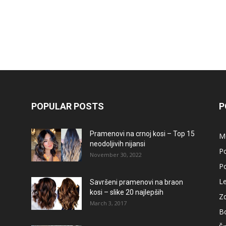
POPULAR POSTS
P
Pramenovi na crnoj kosi – Top 15
M
neodoljivih nijansi
Po
November 30, 2022
Po
L
Savršeni pramenovi na braon
kosi – slike 20 najlepših
Zd
March 3, 2017
B