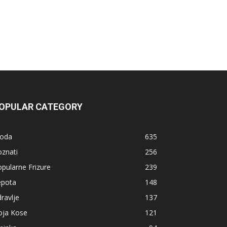
OPULAR CATEGORY
oda
635
znati
256
pularne Frizure
239
epota
148
ravlje
137
oja Kose
121