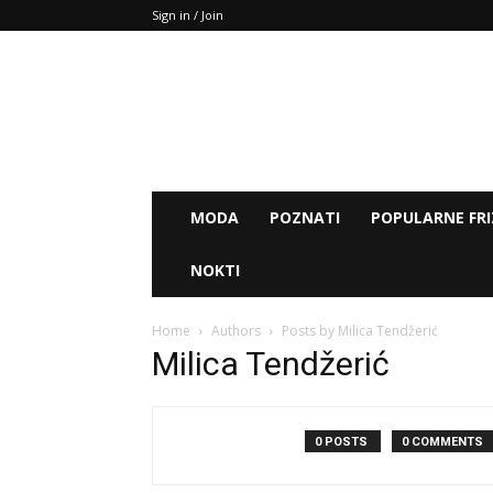
Sign in / Join
MODA
POZNATI
POPULARNE FRI
NOKTI
Home
Authors
Posts by Milica Tendžerić
Milica Tendžerić
0 POSTS
0 COMMENTS