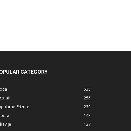
OPULAR CATEGORY
oda
635
znati
256
pularne Frizure
239
epota
148
ravlje
137