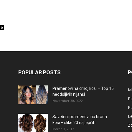
0
POPULAR POSTS
P
Pramenovi na crnoj kosi – Top 15
M
neodoljivih nijansi
Po
November 30, 2022
Po
L
Savršeni pramenovi na braon
kosi – slike 20 najlepših
Zd
March 3, 2017