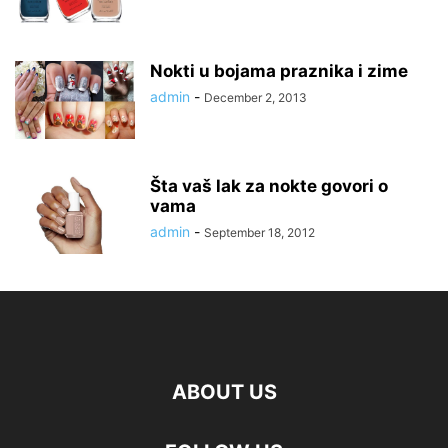
Nokti u bojama praznika i zime
admin
-
December 2, 2013
Šta vaš lak za nokte govori o
vama
admin
-
September 18, 2012
ABOUT US