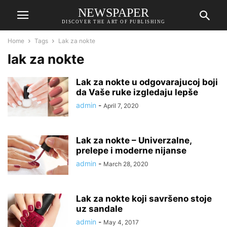
NEWSPAPER
DISCOVER THE ART OF PUBLISHING
Home
Tags
Lak za nokte
lak za nokte
Lak za nokte u odgovarajucoj boji
da Vaše ruke izgledaju lepše
admin
-
April 7, 2020
Lak za nokte – Univerzalne,
prelepe i moderne nijanse
admin
-
March 28, 2020
Lak za nokte koji savršeno stoje
uz sandale
admin
-
May 4, 2017