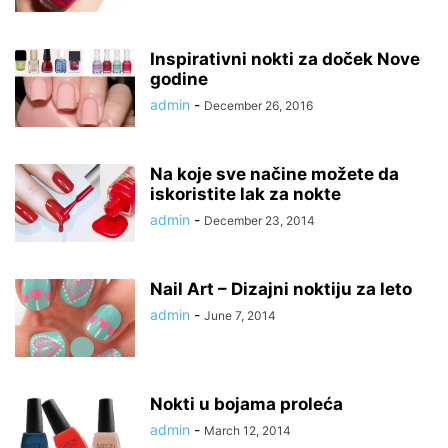
Inspirativni nokti za doček Nove
godine
admin
-
December 26, 2016
Na koje sve načine možete da
iskoristite lak za nokte
admin
-
December 23, 2014
Nail Art – Dizajni noktiju za leto
admin
-
June 7, 2014
Nokti u bojama proleća
admin
-
March 12, 2014