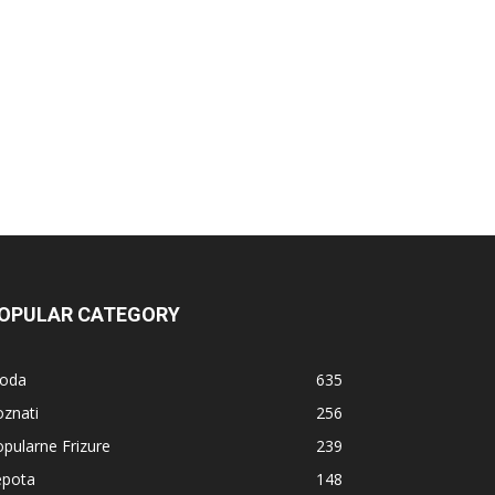
OPULAR CATEGORY
oda
635
znati
256
pularne Frizure
239
epota
148