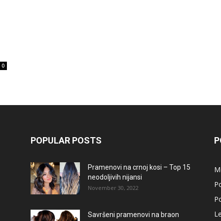
0
POPULAR POSTS
P
Pramenovi na crnoj kosi – Top 15
M
neodoljivih nijansi
Po
November 30, 2022
Po
L
Savršeni pramenovi na braon