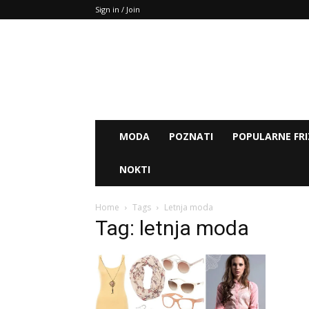
Sign in / Join
MODA
POZNATI
POPULARNE FRI
NOKTI
Home
Tags
Letnja moda
Tag: letnja moda