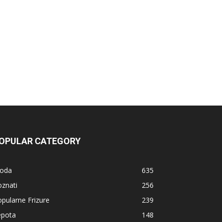
OPULAR CATEGORY
oda
635
znati
256
pularne Frizure
239
epota
148