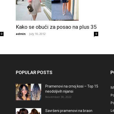
Kako se obući za posao na plus 35
admin
-
July 10, 2012
0
0
POPULAR POSTS
P
Pramenovi na crnoj kosi – Top 15
M
neodoljivih nijansi
Po
November 30, 2022
Po
L
Savršeni pramenovi na braon