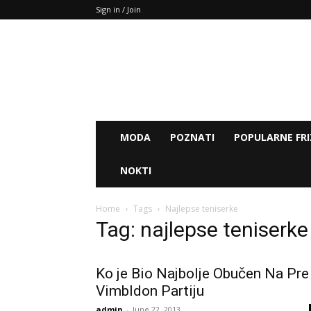
Sign in / Join
MODA
POZNATI
POPULARNE FRI
NOKTI
Home
Tags
Najlepse teniserke
Tag: najlepse teniserke
Ko je Bio Najbolje Obučen Na Pre
Vimbldon Partiju
admin
-
June 22, 2013