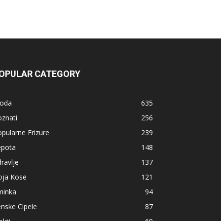
OPULAR CATEGORY
oda
635
znati
256
pularne Frizure
239
epota
148
ravlje
137
oja Kose
121
minka
94
nske Cipele
87