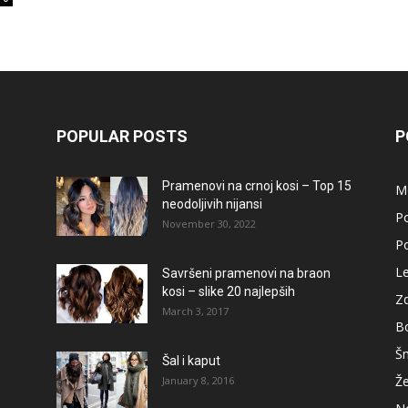
POPULAR POSTS
P
Pramenovi na crnoj kosi – Top 15
M
neodoljivih nijansi
Po
November 30, 2022
Po
L
Savršeni pramenovi na braon
kosi – slike 20 najlepših
Zd
March 3, 2017
B
Š
Šal i kaput
Že
January 8, 2016