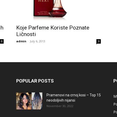
ih
Koje Parfeme Koriste Poznate
Ličnosti
admin
-
July 6, 2013
0
0
POPULAR POSTS
P
Pramenovi na crnoj kosi – Top 15
M
neodoljivih nijansi
Po
November 30, 2022
Po