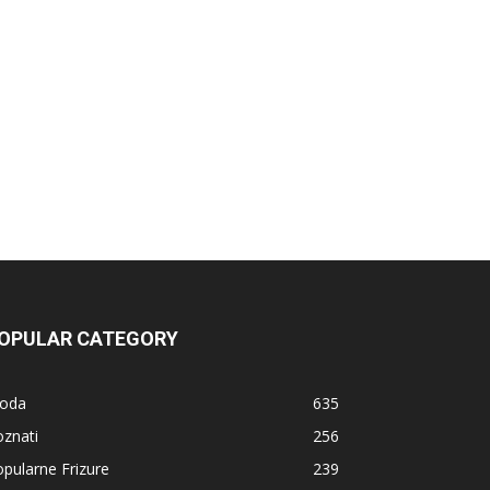
OPULAR CATEGORY
oda
635
znati
256
pularne Frizure
239