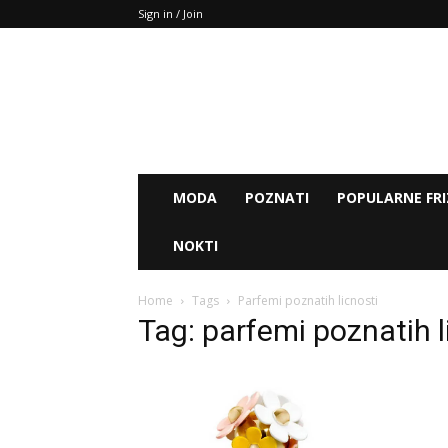
Sign in / Join
MODA
POZNATI
POPULARNE FRI
NOKTI
Home
Tags
Parfemi poznatih licnosti
Tag: parfemi poznatih l