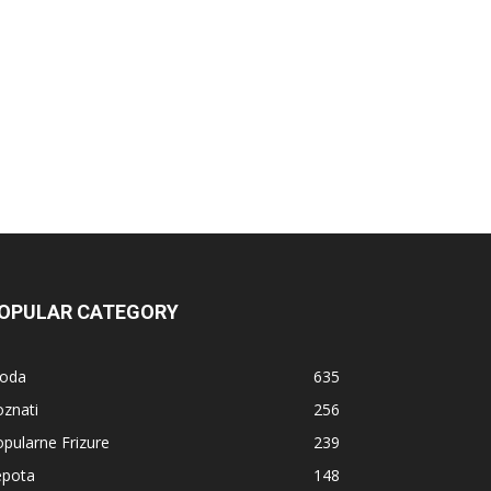
OPULAR CATEGORY
oda
635
znati
256
pularne Frizure
239
epota
148