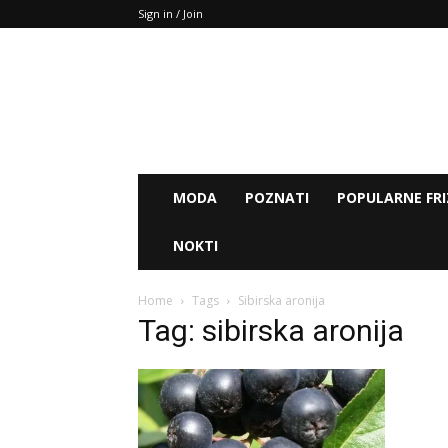
Sign in / Join
MODA
POZNATI
POPULARNE FRI
NOKTI
Home
Tags
Sibirska aronija
Tag: sibirska aronija