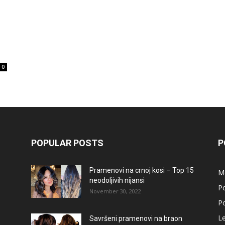
0
POPULAR POSTS
P
Pramenovi na crnoj kosi – Top 15
M
neodoljivih nijansi
Po
November 30, 2022
Po
L
Savršeni pramenovi na braon