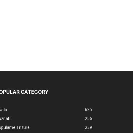
OPULAR CATEGORY
oda
635
znati
256
pularne Frizure
239