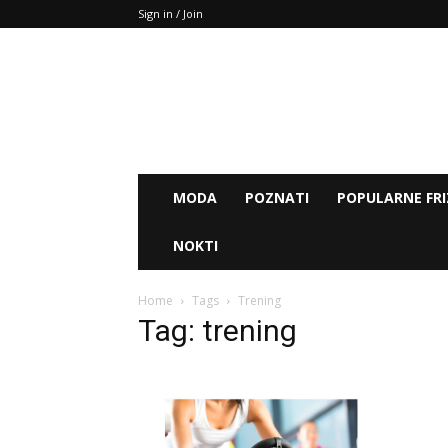
Sign in / Join
MODA
POZNATI
POPULARNE FRI
NOKTI
Home
Tags
Trening
Tag: trening