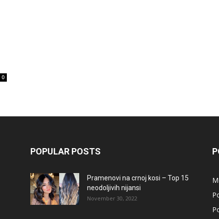
0
POPULAR POSTS
P
Pramenovi na crnoj kosi – Top 15
M
neodoljivih nijansi
Po
November 30, 2022
Po