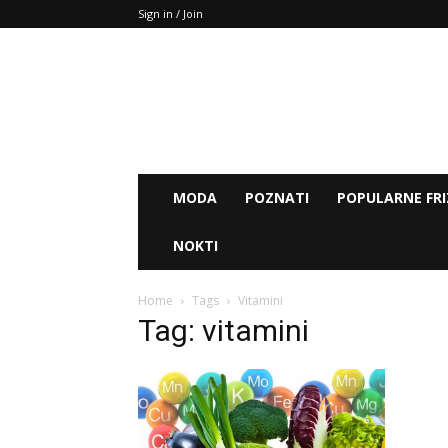
Sign in / Join
MODA
POZNATI
POPULARNE FRI
NOKTI
Home
Tags
Vitamini
Tag: vitamini