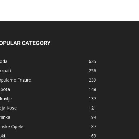
OPULAR CATEGORY
oda
635
znati
256
pularne Frizure
239
epota
148
ravlje
137
oja Kose
121
minka
94
nske Cipele
87
kti
69