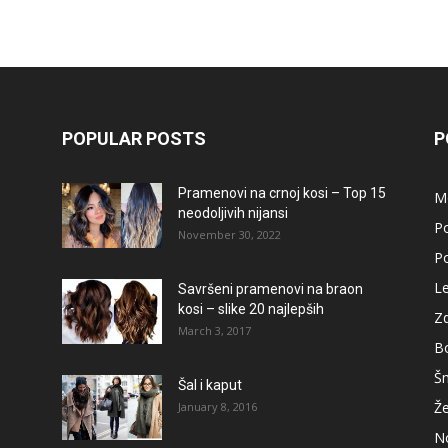
POPULAR POSTS
P
Pramenovi na crnoj kosi – Top 15
M
neodoljivih nijansi
Po
November 30, 2022
Po
L
Savršeni pramenovi na braon
kosi – slike 20 najlepših
Zd
March 3, 2017
B
Š
Šal i kaput
Že
January 8, 2016
No