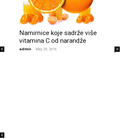
Namirnice koje sadrže više
vitamina C od narandže
admin
-
May 29, 2016
0
0
0