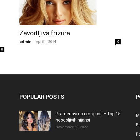
Zavodljiva frizura
admin
-
April 4, 2014
0
0
POPULAR POSTS
P
Pramenovi na crnoj kosi – Top 15
M
neodoljivih nijansi
Po
November 30, 2022
Po