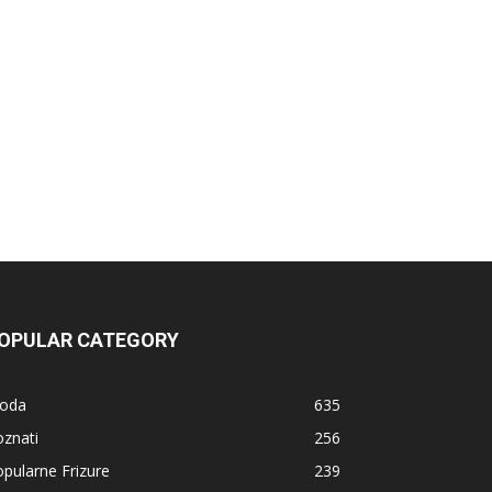
OPULAR CATEGORY
oda
635
znati
256
pularne Frizure
239