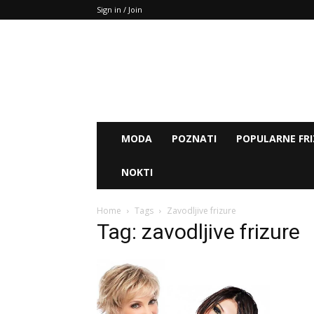
Sign in / Join
MODA
POZNATI
POPULARNE FRI
NOKTI
Home
Tags
Zavodljive frizure
Tag: zavodljive frizure