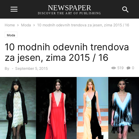
NEWSPAPER
DISCOVER THE ART OF PUBLISHING
Home
Moda
10 modnih odevnih trendova za jesen, zima 2015 / 16
Moda
10 modnih odevnih trendova
za jesen, zima 2015 / 16
519
0
By
-
September 5, 2015