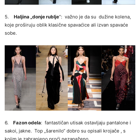
5.
Haljina „donje rublje
“: važno je da su dužine kolena,
koje proširuju oblik klasične spavaćice ali izvan spavaće
sobe.
6.
Fazon odela
: fantastičan utisak ostavljaju pantalone i
sakoi, jakne. Top „šarenilo“ dobro su opisali krojače , s
kojim je zabranjeno proći nezapaženo.