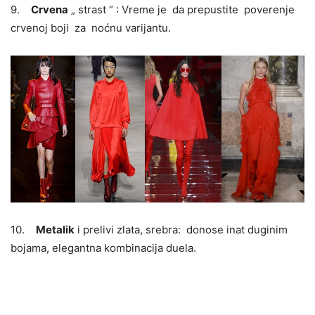
9.
Crvena
„ strast “ : Vreme je da prepustite poverenje
crvenoj boji za noćnu varijantu.
10.
Metalik
i prelivi zlata, srebra: donose inat duginim
bojama, elegantna kombinacija duela.