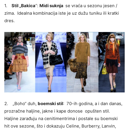
1.
Stil „Bakica
“:
Midi suknja
se vraća u sezonu jesen /
zima. Idealna kombinacija iste je uz dužu tuniku ili kratki
dres.
2. „Boho“ duh,
boemski stil
: 70-ih godina, a i dan danas,
prozračne haljine, jakne i kape donose opušten stil.
Haljine zarađuju na cenitimentrima i postale su boemski
hit ove sezone, što i dokazuju Celine, Burberry, Lanvin,