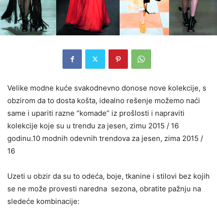
Velike modne kuće svakodnevno donose nove kolekcije, s
obzirom da to dosta košta, idealno rešenje možemo naći
same i upariti razne “komade” iz prošlosti i napraviti
kolekcije koje su u trendu za jesen, zimu 2015 / 16
godinu.
10 modnih odevnih trendova za jesen, zima 2015 /
16
Uzeti u obzir da su to odeća, boje, tkanine i stilovi bez kojih
se ne može provesti naredna sezona, obratite pažnju na
sledeće kombinacije: