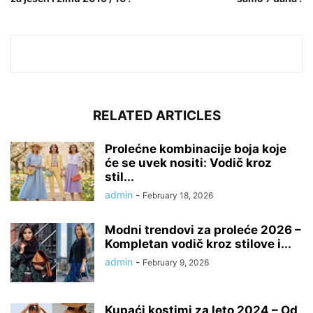
RELATED ARTICLES
Prolećne kombinacije boja koje
će se uvek nositi: Vodič kroz
stil...
admin
-
February 18, 2026
Modni trendovi za proleće 2026 –
Kompletan vodič kroz stilove i...
admin
-
February 9, 2026
Kupaći kostimi za leto 2024 – Od