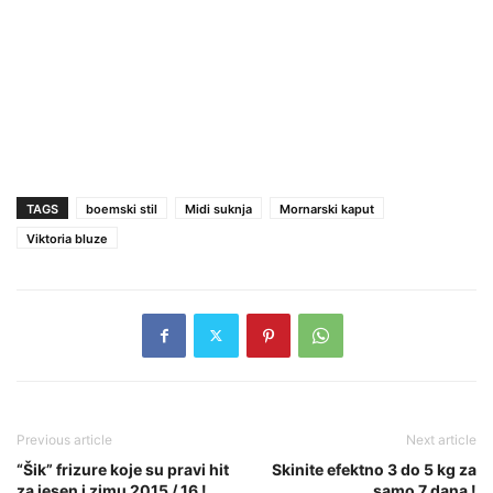
TAGS
boemski stil
Midi suknja
Mornarski kaput
Viktoria bluze
Previous article
Next article
“Šik” frizure koje su pravi hit
Skinite efektno 3 do 5 kg za
za jesen i zimu 2015 / 16 !
samo 7 dana !