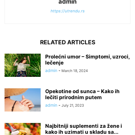
admin
https://utrendu.rs
RELATED ARTICLES
Prolećni umor – Simptomi, uzroci,
lečenje
admin
-
March 18, 2024
Opekotine od sunca – Kako ih
lečiti prirodnim putem
admin
-
July 21, 2023
Najbitniji suplementi za žene i
kako ih uzimati u skladu sa...