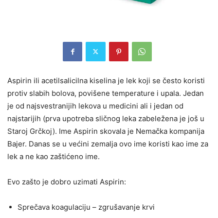
Aspirin ili acetilsalicilna kiselina je lek koji se često koristi
protiv slabih bolova, povišene temperature i upala. Jedan
je od najsvestranijih lekova u medicini ali i jedan od
najstarijih (prva upotreba sličnog leka zabeležena je još u
Staroj Grčkoj). Ime Aspirin skovala je Nemačka kompanija
Bajer.
Danas se u većini zemalja ovo ime koristi kao ime za
lek a ne kao zaštićeno ime.
Evo zašto je dobro uzimati Aspirin:
Sprečava koagulaciju – zgrušavanje krvi