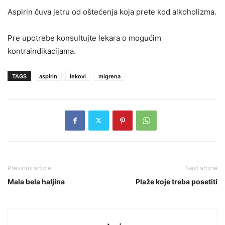
Aspirin čuva jetru od oštećenja koja prete kod alkoholizma.
Pre upotrebe konsultujte lekara o mogućim
kontraindikacijama.
TAGS
aspirin
lekovi
migrena
Previous article
Next article
Mala bela haljina
Plaže koje treba posetiti