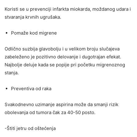
Koristi se u prevenciji infarkta miokarda, moždanog udara i
stvaranja krvnih ugrušaka.
Pomaže kod migrene
Odlično suzbija glavobolju i u velikom broju slučajeva
zabeleženo je pozitivno delovanje i dugotrajan efekat.
Najbolje deluje kada se popije pri početku migrenoznog
stanja.
Preventiva od raka
Svakodnevno uzimanje aspirina može da smanji rizik
obolevanja od tumora čak za 40-50 posto.
-Štiti jetru od oštećenja