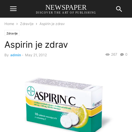
NEWSPAPER
DISCOVER THE ART OF PUBLISHING
Home
Zdravlje
Aspirin je zdrav
Zdravlje
Aspirin je zdrav
267
0
By
admin
-
May 21, 2012