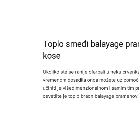
Toplo smeđi balayage pra
kose
Ukoliko ste se ranije ofarbali u neku crvenk
vremenom dosadila onda možete uz pomoć bal
učiniti je višedimenzionalnom i samim tim pr
osvetlite je toplo braon balayage pramenov