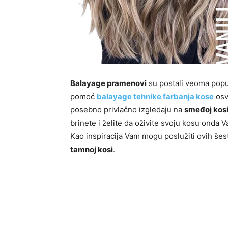
Balayage pramenovi
su postali veoma popul
pomoć
balayage tehnike farbanja kose
osv
posebno privlačno izgledaju na
smeđoj kos
brinete i želite da oživite svoju kosu ond
Kao inspiracija Vam mogu poslužiti ovih še
tamnoj kosi
.