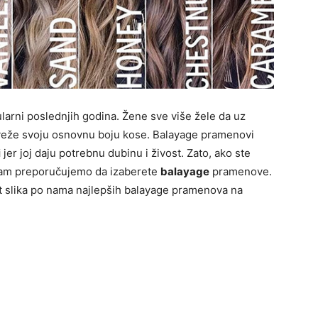
arni poslednjih godina. Žene sve više žele da uz
eže svoju osnovnu boju kose. Balayage pramenovi
i
jer joj daju potrebnu dubinu i živost. Zato, ako ste
a Vam preporučujemo da izaberete
balayage
pramenove.
st slika po nama najlepših balayage pramenova na