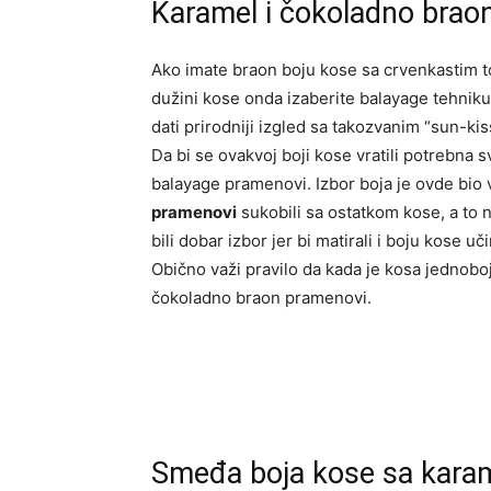
Karamel i čokoladno brao
Ako imate braon boju kose sa crvenkastim t
dužini kose onda izaberite balayage tehniku
dati prirodniji izgled sa takozvanim “sun-ki
Da bi se ovakvoj boji kose vratili potrebna 
balayage pramenovi. Izbor boja je ovde bio 
pramenovi
sukobili sa ostatkom kose, a to n
bili dobar izbor jer bi matirali i boju kose uč
Obično važi pravilo da kada je kosa jednobo
čokoladno braon pramenovi.
Smeđa boja kose sa kara