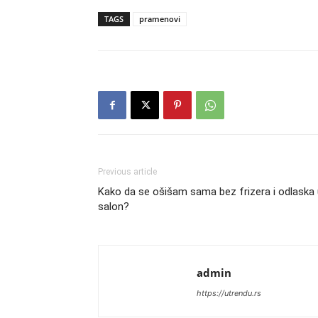
TAGS
pramenovi
Previous article
Kako da se ošišam sama bez frizera i odlaska
salon?
admin
https://utrendu.rs