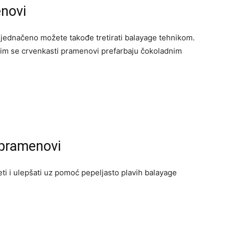
novi
jednačeno možete takođe tretirati balayage tehnikom.
atim se crvenkasti pramenovi prefarbaju čokoladnim
 pramenovi
i i ulepšati uz pomoć pepeljasto plavih balayage