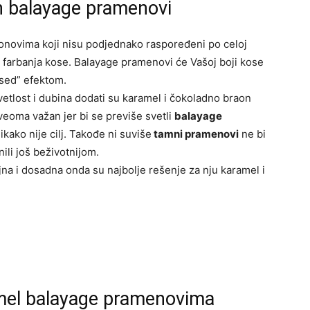
n balayage pramenovi
onovima koji nisu podjednako raspoređeni po celoj
 farbanja kose. Balayage pramenovi će Vašoj boji kose
ssed” efektom.
svetlost i dubina dodati su karamel i čokoladno braon
veoma važan jer bi se previše svetli
balayage
ikako nije cilj. Takođe ni suviše
tamni pramenovi
ne bi
inili još beživotnijom.
jna i dosadna onda su najbolje rešenje za nju karamel i
mel balayage pramenovima