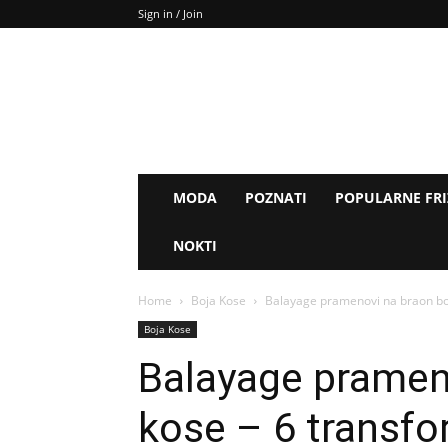
Sign in / Join
MODA
POZNATI
POPULARNE FR
NOKTI
Home
Boja Kose
Balayage pramenovi na braon boj
Boja Kose
Balayage prameno
kose – 6 transfo