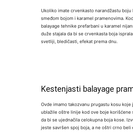
Ukoliko imate crvenkasto narandžastu boju
smeđom bojom i karamel pramenovima. Kod
balayage tehnike prefarbani u karamel nijan
duže stajala da bi se crvenkasta boja ispral
svetliji, bledičasti, efekat prema dnu.
Kestenjasti balayage pra
Ovde imamo takozvanu prugastu kosu koje je 
ublažile oštre linije kod ove boje korišćene 
da bi se ujednačila celokupna boja kose. Iz
jeste savršen spoj boja, a ne oštri crno beli