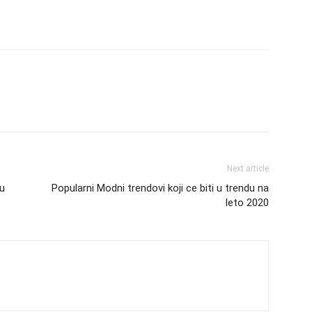
Next article
 u
Popularni Modni trendovi koji ce biti u trendu na
leto 2020