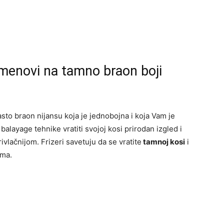
menovi na tamno braon boji
asto braon nijansu koja je jednobojna i koja Vam je
ayage tehnike vratiti svojoj kosi prirodan izgled i
ivlačnijom. Frizeri savetuju da se vratite
tamnoj kosi
i
ima.