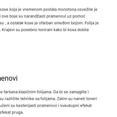
 kose koja je vremenom postala monotona osvežite je
 ove boje su narandžasti pramenovi uz pomoć
su , a ostatak kose je ofarban smeđom bojom. Folija je
a. Krajevi su posebno tonirani kako bi kosa dobila
menovi
farbana klasičnim folijama. Da bi se zamaglile i
su različite tehnike sa folijama. Zatim su naneti toneri
vučeni su kestenjasti pramenovi i sveukupni efekat
 efekat pruga.