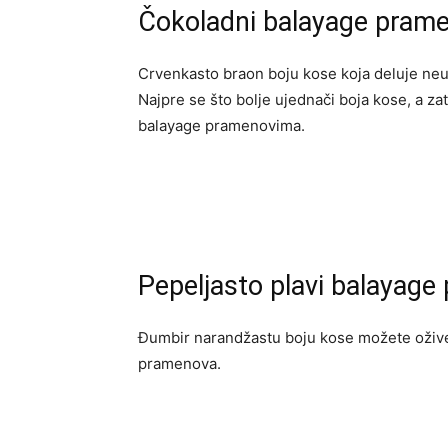
Čokoladni balayage prame
Crvenkasto braon boju kose koja deluje neu
Najpre se što bolje ujednači boja kose, a z
balayage pramenovima.
Pepeljasto plavi balayage
Đumbir narandžastu boju kose možete oživet
pramenova.