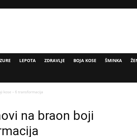
IZURE
LEPOTA
ZDRAVLJE
BOJA KOSE
ŠMINKA
ŽE
i kose – 6 transformacija
vi na braon boji
rmacija