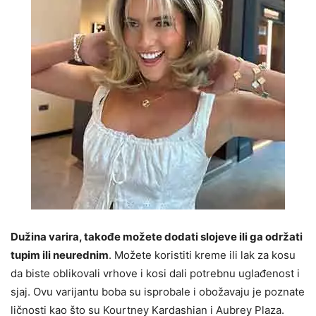
Dužina varira, takođe možete dodati slojeve ili ga održati
tupim ili neurednim
. Možete koristiti kreme ili lak za kosu
da biste oblikovali vrhove i kosi dali potrebnu uglađenost i
sjaj. Ovu varijantu boba su isprobale i obožavaju je poznate
ličnosti kao što su Kourtney Kardashian i Aubrey Plaza.