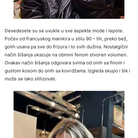
Devedesete su se uvukle u sve aspekte mode i lepote.
Počev od francuskog manikira u stilu 90 – tih, preko bež,
golih usana pa sve do frizura i to svih dužina. Nostalgični
način šišanja ukazuje na obimni fenom stvoren volumen.
Ovakav način šišanja odgovara svima od onih sa finom i
gustom kosom do onih sa kovrdžama. Izgleda skupo i šik i
može se lako stilizovati.