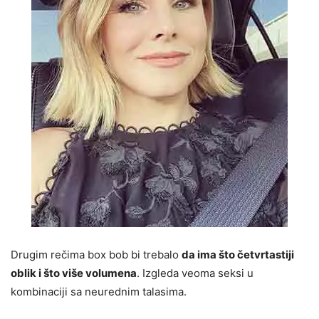
Drugim rečima box bob bi trebalo
da ima što četvrtastiji
oblik i što više volumena
. Izgleda veoma seksi u
kombinaciji sa neurednim talasima.