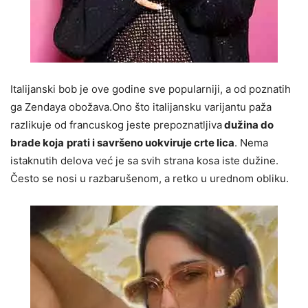
Italijanski bob je ove godine sve popularniji, a od poznatih
ga Zendaya obožava.Ono što italijansku varijantu paža
razlikuje od francuskog jeste prepoznatljiva
dužina do
brade koja
prati i savršeno uokviruje crte lica
. Nema
istaknutih delova već je sa svih strana kosa iste dužine.
Često se nosi u razbarušenom, a retko u urednom obliku.