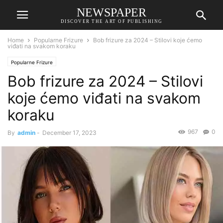
NEWSPAPER
DISCOVER THE ART OF PUBLISHING
Home
Popularne Frizure
Bob frizure za 2024 – Stilovi koje ćemo
viđati na svakom koraku
Popularne Frizure
Bob frizure za 2024 – Stilovi
koje ćemo viđati na svakom
koraku
967
0
By
admin
-
December 17, 2023