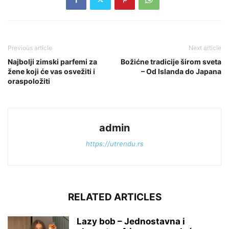
Previous article
Next article
Najbolji zimski parfemi za
Božićne tradicije širom sveta
žene koji će vas osvežiti i
– Od Islanda do Japana
oraspoložiti
admin
https://utrendu.rs
RELATED ARTICLES
Lazy bob – Jednostavna i