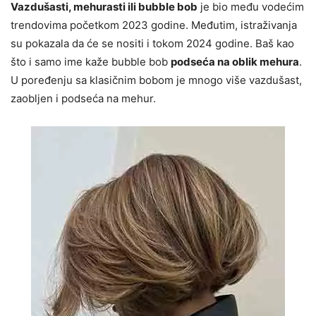
Vazdušasti, mehurasti ili bubble bob
je bio među vodećim
trendovima početkom 2023 godine. Međutim, istraživanja
su pokazala da će se nositi i tokom 2024 godine. Baš kao
što i samo ime kaže bubble bob
podseća na oblik mehura
.
U poređenju sa klasičnim bobom je mnogo više vazdušast,
zaobljen i podseća na mehur.