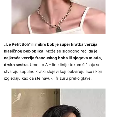
„ Le Petit Bob“ ili mikro bob je super kratka verzija
klasičnog bob oblika
. Može se slobodno reći da je i
najkraća verzija francuskog boba ili njegova mlađa,
drska sestra
. Umesto A – line linije tokom šišanja se
stvaraju suptilno kratki slojevi koji oukviruju lice i koji
izgledaju kao da ste navukli frizuru preko glave.