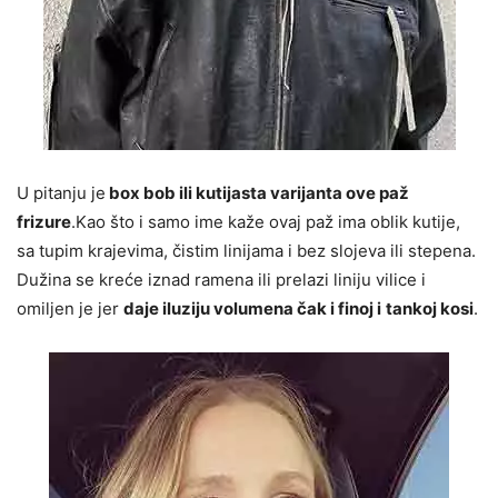
U pitanju je
box bob ili kutijasta varijanta ove paž
frizure
.Kao što i samo ime kaže ovaj paž ima oblik kutije,
sa tupim krajevima, čistim linijama i bez slojeva ili stepena.
Dužina se kreće iznad ramena ili prelazi liniju vilice i
omiljen je jer
daje iluziju volumena čak i finoj i
tankoj kosi
.