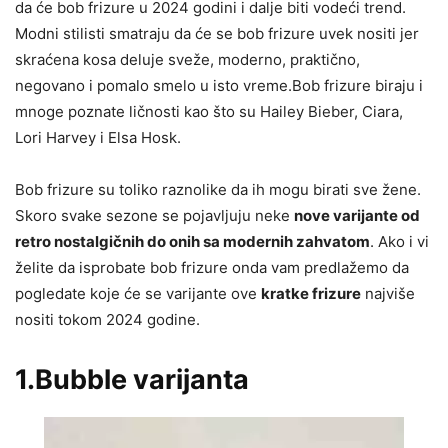
da će bob frizure u 2024 godini i dalje biti vodeći trend.
Modni stilisti smatraju da će se bob frizure uvek nositi jer
skraćena kosa deluje sveže, moderno, praktično,
negovano i pomalo smelo u isto vreme.Bob frizure biraju i
mnoge poznate ličnosti kao što su Hailey Bieber, Ciara,
Lori Harvey i Elsa Hosk.
Bob frizure su toliko raznolike da ih mogu birati sve žene.
Skoro svake sezone se pojavljuju neke
nove varijante od
retro nostalgičnih do onih sa modernih zahvatom
. Ako i vi
želite da isprobate bob frizure onda vam predlažemo da
pogledate koje će se varijante ove
kratke frizure
najviše
nositi tokom 2024 godine.
1.Bubble varijanta