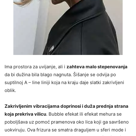
Ima prostora za uvijanje, ali i
zahteva malo stepenovanja
da bi dužina bila blago nagnuta. Šišanje se odvija po
suptilnoj A – line liniji koja na kraju daje slatki zakrivljeni
oblik.
Zakrivljenim vibracijama doprinosi i duža prednja strana
koja prekriva vilicu
. Bubble efekat ili efekat mehura se
poboljšava uz pomoć pramenova oko lica koji ga savršeno
uokviruju. Ova frizura se smatra draguljem u sferi mode i