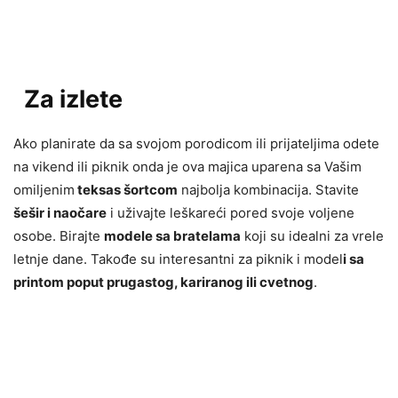
Za izlete
Ako planirate da sa svojom porodicom ili prijateljima odete
na vikend ili piknik onda je ova majica uparena sa Vašim
omiljenim
teksas šortcom
najbolja kombinacija. Stavite
šešir i naočare
i uživajte leškareći pored svoje voljene
osobe. Birajte
modele sa bratelama
koji su idealni za vrele
letnje dane. Takođe su interesantni za piknik i model
i sa
printom poput prugastog, kariranog ili cvetnog
.