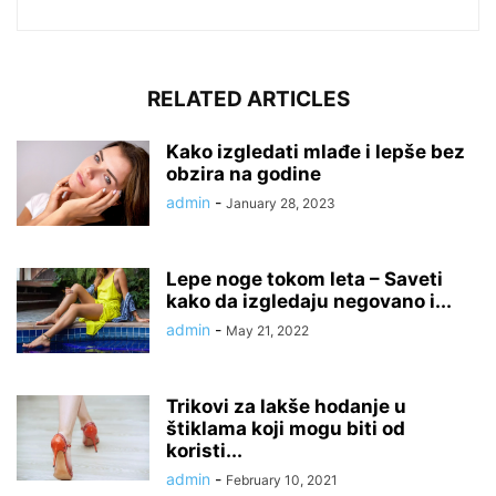
RELATED ARTICLES
Kako izgledati mlađe i lepše bez
obzira na godine
admin
-
January 28, 2023
Lepe noge tokom leta – Saveti
kako da izgledaju negovano i...
admin
-
May 21, 2022
Trikovi za lakše hodanje u
štiklama koji mogu biti od
koristi...
admin
-
February 10, 2021