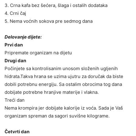
3. Crna kafa bez šećera, šlaga i ostalih dodataka
4. Crni čaj
5. Nema voćnih sokova pre sedmog dana
Delovanje dijete:
Prvi dan
Pripremate organizam na dijetu
Drugi dan
Počinjete sa kontrolisanim unosom složenih ugljenih
hidrata.Takva hrana se uzima ujutru za doručak da biste
dobili potrebnu energiju. Sa ostalim obrocima tog dana
dobijate potrebne hranjive materije i vlakna.
Treći dan
Nema krompira jer dobijate kalorije iz voća. Sada je Vaš
organizam spreman da sagori suvišne kilograme.
Četvrti dan