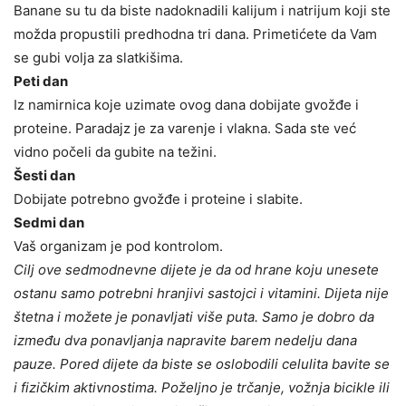
Banane su tu da biste nadoknadili kalijum i natrijum koji ste
možda propustili predhodna tri dana. Primetićete da Vam
se gubi volja za slatkišima.
Peti dan
Iz namirnica koje uzimate ovog dana dobijate gvožđe i
proteine. Paradajz je za varenje i vlakna. Sada ste već
vidno počeli da gubite na težini.
Šesti dan
Dobijate potrebno gvožđe i proteine i slabite.
Sedmi dan
Vaš organizam je pod kontrolom.
Cilj ove sedmodnevne dijete je da od hrane koju unesete
ostanu samo potrebni hranjivi sastojci i vitamini. Dijeta nije
štetna i možete je ponavljati više puta. Samo je dobro da
između dva ponavljanja napravite barem nedelju dana
pauze. Pored dijete da biste se oslobodili celulita bavite se
i fizičkim aktivnostima. Poželjno je trčanje, vožnja bicikle ili