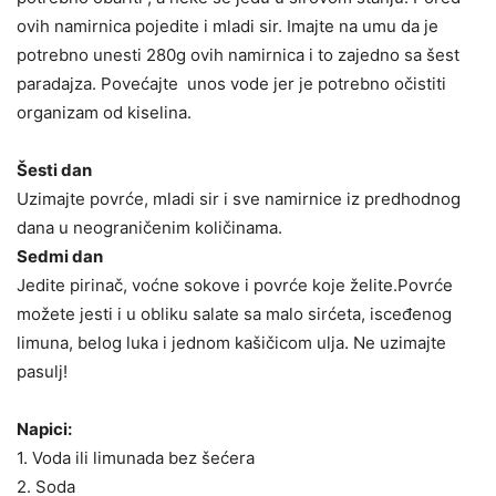
ovih namirnica pojedite i mladi sir. Imajte na umu da je
potrebno unesti 280g ovih namirnica i to zajedno sa šest
paradajza. Povećajte unos vode jer je potrebno očistiti
organizam od kiselina.
Šesti dan
Uzimajte povrće, mladi sir i sve namirnice iz predhodnog
dana u neograničenim količinama.
Sedmi dan
Jedite pirinač, voćne sokove i povrće koje želite.Povrće
možete jesti i u obliku salate sa malo sirćeta, isceđenog
limuna, belog luka i jednom kašičicom ulja. Ne uzimajte
pasulj!
Napici:
1. Voda ili limunada bez šećera
2. Soda