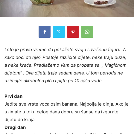
Leto je pravo vreme da pokažete svoju savršenu figuru. A
kako doći do nje? Postoje različite dijete, neke traju duže,
a neke kraće. Predlažemo Vam da probate sa „ Magičnom
dijetom“ . Ova dijeta traje sedam dana. U tom periodu ne
uzimajte alkoholna pića i pijte po 10 čaša vode
Prvi dan
Jedite sve vrste voća osim banana. Najbolja je dinja. Ako je
uzimate u toku celog dana dobre su šanse da izgurate
dijetu do kraja.
Drugi dan