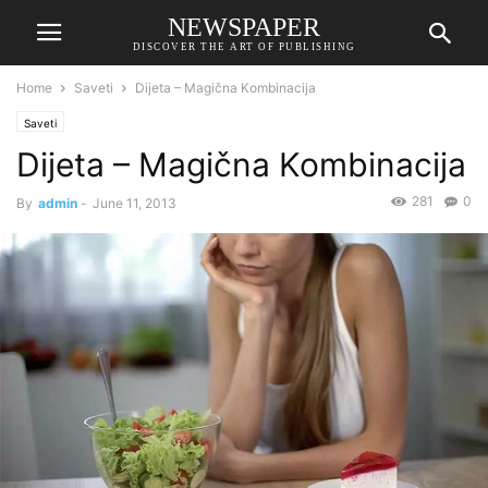
NEWSPAPER
DISCOVER THE ART OF PUBLISHING
Home
Saveti
Dijeta – Magična Kombinacija
Saveti
Dijeta – Magična Kombinacija
281
0
By
admin
-
June 11, 2013