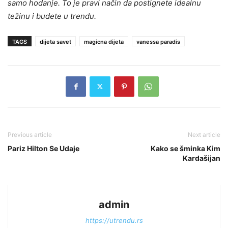
samo hodanje. To je pravi način da postignete idealnu
težinu i budete u trendu.
TAGS
dijeta savet
magicna dijeta
vanessa paradis
Previous article
Next article
Pariz Hilton Se Udaje
Kako se šminka Kim
Kardašijan
admin
https://utrendu.rs