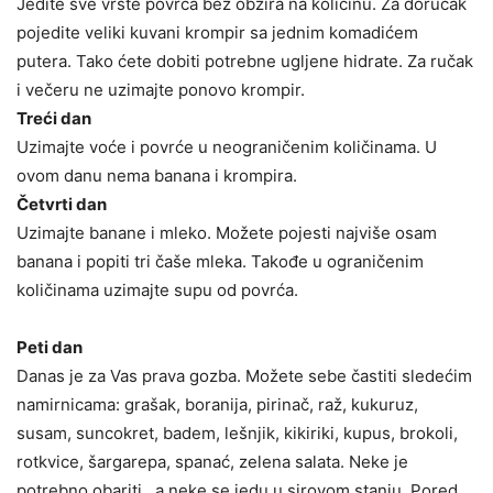
Jedite sve vrste povrća bez obzira na količinu. Za doručak
pojedite veliki kuvani krompir sa jednim komadićem
putera. Tako ćete dobiti potrebne ugljene hidrate. Za ručak
i večeru ne uzimajte ponovo krompir.
Treći dan
Uzimajte voće i povrće u neograničenim količinama. U
ovom danu nema banana i krompira.
Četvrti dan
Uzimajte banane i mleko. Možete pojesti najviše osam
banana i popiti tri čaše mleka. Takođe u ograničenim
količinama uzimajte supu od povrća.
Peti dan
Danas je za Vas prava gozba. Možete sebe častiti sledećim
namirnicama: grašak, boranija, pirinač, raž, kukuruz,
susam, suncokret, badem, lešnjik, kikiriki, kupus, brokoli,
rotkvice, šargarepa, spanać, zelena salata. Neke je
potrebno obariti , a neke se jedu u sirovom stanju. Pored