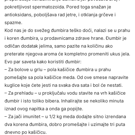
pokretljivost spermatozoida. Pored toga snažan je
antioksidans, poboljšava rad jetre, i otklanja grčeve i
spazme.
Kod nas je do svežeg đumbira teško doći, nalazi se u prahu
i koren đumbira, u prodavnicama zdrave hrane. Đumbir je
odličan dodatak jelima, samo pazite na količinu ako
preterate njegova aroma će kompletno promeniti ukus jela.
Evo par saveta kako koristiti đumbir:
– Za bolove u grlu – pola kašičice đumbira u prahu
pomešajte sa pola kašičice meda. Od ove smese napravite
kuglice koje ćete jesti na svaka dva sata i bol će nestati.
– Za prehladu – u proključalu vodu stavite na vrh kašičice
đumbir i isto toliko bibera. Inhalirajte se nekoliko minuta
iznad ovog napitka a onda ga popijte.
– Za jači imunitet – u 1/2 kg meda dodajte sitno izrendana
dva korena đumbira, dobro promešajte i uzimajte tri puta
dnevno po kašičicu.