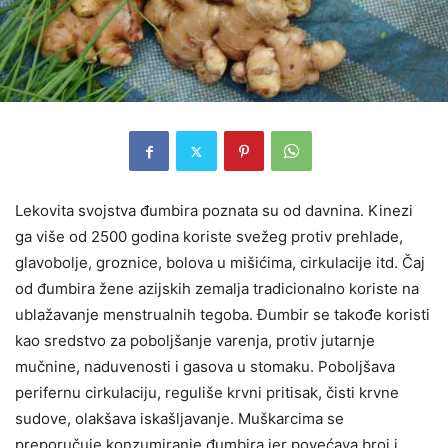
Lekovita svojstva đumbira poznata su od davnina. Kinezi
ga više od 2500 godina koriste svežeg protiv prehlade,
glavobolje, groznice, bolova u mišićima, cirkulacije itd. Čaj
od đumbira žene azijskih zemalja tradicionalno
koriste na
ublažavanje menstrualnih tegoba. Đumbir se takođe koristi
kao sredstvo za poboljšanje varenja, protiv jutarnje
mučnine, naduvenosti i gasova u stomaku. Poboljšava
perifernu cirkulaciju, reguliše krvni pritisak, čisti krvne
sudove, olakšava iskašljavanje. Muškarcima se
preporučuje konzumiranje đumbira jer povećava broj i