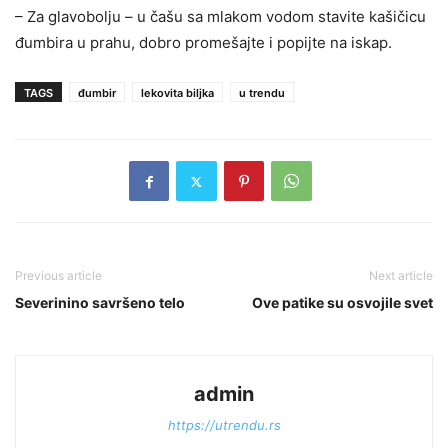
– Za glavobolju – u čašu sa mlakom vodom stavite kašičicu
đumbira u prahu, dobro promešajte i popijte na iskap.
TAGS
đumbir
lekovita biljka
u trendu
Previous article
Next article
Severinino savršeno telo
Ove patike su osvojile svet
admin
https://utrendu.rs