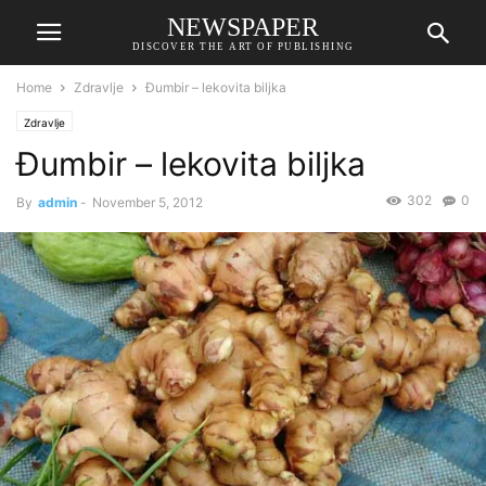
NEWSPAPER
DISCOVER THE ART OF PUBLISHING
Home
Zdravlje
Đumbir – lekovita biljka
Zdravlje
Đumbir – lekovita biljka
302
0
By
admin
-
November 5, 2012