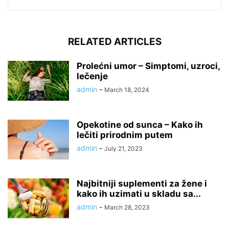
RELATED ARTICLES
Prolećni umor – Simptomi, uzroci,
lečenje
admin
-
March 18, 2024
Opekotine od sunca – Kako ih
lečiti prirodnim putem
admin
-
July 21, 2023
Najbitniji suplementi za žene i
kako ih uzimati u skladu sa...
admin
-
March 28, 2023