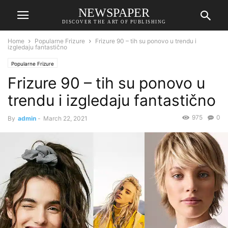
NEWSPAPER
DISCOVER THE ART OF PUBLISHING
Home
Popularne Frizure
Frizure 90 – tih su ponovo u trendu i
izgledaju fantastično
Popularne Frizure
Frizure 90 – tih su ponovo u
trendu i izgledaju fantastično
975
0
By
admin
-
March 22, 2021