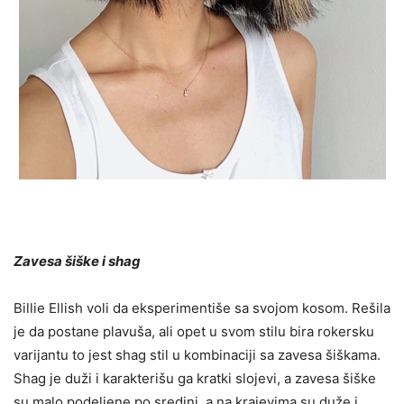
Zavesa šiške i shag
Billie Ellish voli da eksperimentiše sa svojom kosom. Rešila
je da postane plavuša, ali opet u svom stilu bira rokersku
varijantu to jest shag stil u kombinaciji sa zavesa šiškama.
Shag je duži i karakterišu ga kratki slojevi, a zavesa šiške
su malo podeljene po sredini, a na krajevima su duže i