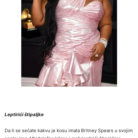
Leptirići štipaljke
Da li se sećate kakvu je kosu imala Britney Spears u svojim