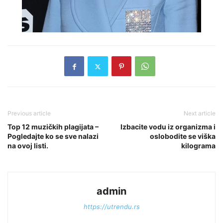
Previous article
Next article
Top 12 muzičkih plagijata –
Izbacite vodu iz organizma i
Pogledajte ko se sve nalazi
oslobodite se viška
na ovoj listi.
kilograma
admin
https://utrendu.rs