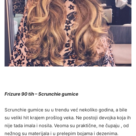
Frizure 90 tih – Scrunchie gumice
Scrunchie gumice su u trendu već nekoliko godina, a bile
su veliki hit krajem prošlog veka. Ne postoji devojka koja ih
nije tada imala i nosila. Veoma su praktične, ne čupaju , od
nežnog su materijala i u prelepim bojama i dezenima.