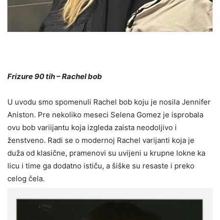
Frizure 90 tih – Rachel bob
U uvodu smo spomenuli Rachel bob koju je nosila Jennifer
Aniston. Pre nekoliko meseci Selena Gomez je isprobala
ovu bob variijantu koja izgleda zaista neodoljivo i
ženstveno. Radi se o modernoj Rachel varijanti koja je
duža od klasične, pramenovi su uvijeni u krupne lokne ka
licu i time ga dodatno ističu, a šiške su resaste i preko
celog čela.