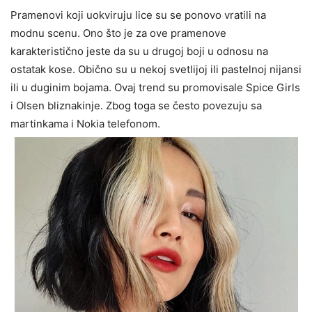
Pramenovi koji uokviruju lice su se ponovo vratili na
modnu scenu. Ono što je za ove pramenove
karakteristično jeste da su u drugoj boji u odnosu na
ostatak kose. Obično su u nekoj svetlijoj ili pastelnoj nijansi
ili u duginim bojama. Ovaj trend su promovisale Spice Girls
i Olsen bliznakinje. Zbog toga se često povezuju sa
martinkama i Nokia telefonom.