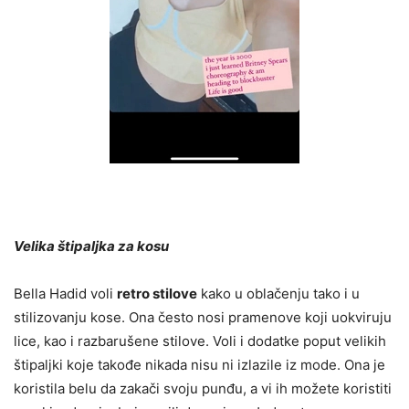
Velika štipaljka za kosu
Bella Hadid voli
retro stilove
kako u oblačenju tako i u
stilizovanju kose. Ona često nosi pramenove koji uokviruju
lice, kao i razbarušene stilove. Voli i dodatke poput velikih
štipaljki koje takođe nikada nisu ni izlazile iz mode. Ona je
koristila belu da zakači svoju punđu, a vi ih možete koristiti