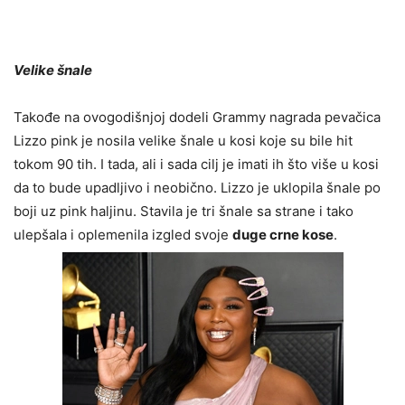
Velike šnale
Takođe na ovogodišnjoj dodeli Grammy nagrada pevačica
Lizzo pink je nosila velike šnale u kosi koje su bile hit
tokom 90 tih. I tada, ali i sada cilj je imati ih što više u kosi
da to bude upadljivo i neobično. Lizzo je uklopila šnale po
boji uz pink haljinu. Stavila je tri šnale sa strane i tako
ulepšala i oplemenila izgled svoje
duge crne kose
.