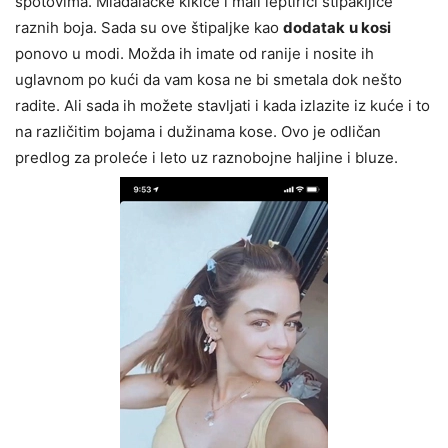
spotovima. Mladalačke kikice i mali leptirići štipakljice
raznih boja. Sada su ove štipaljke kao
dodatak
u kosi
ponovo u modi. Možda ih imate od ranije i nosite ih
uglavnom po kući da vam kosa ne bi smetala dok nešto
radite. Ali sada ih možete stavljati i kada izlazite iz kuće i to
na različitim bojama i dužinama kose. Ovo je odličan
predlog za proleće i leto uz raznobojne haljine i bluze.