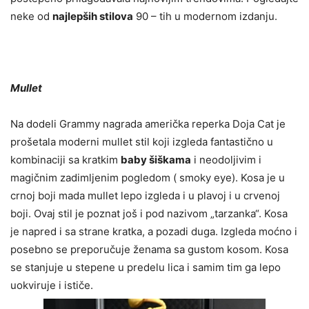
neke od
najlepših stilova
90 – tih u modernom izdanju.
Mullet
Na dodeli Grammy nagrada američka reperka Doja Cat je
prošetala moderni mullet stil koji izgleda fantastično u
kombinaciji sa kratkim
baby šiškama
i neodoljivim i
magičnim zadimljenim pogledom ( smoky eye). Kosa je u
crnoj boji mada mullet lepo izgleda i u plavoj i u crvenoj
boji. Ovaj stil je poznat još i pod nazivom „tarzanka“. Kosa
je napred i sa strane kratka, a pozadi duga. Izgleda moćno i
posebno se preporučuje ženama sa gustom kosom. Kosa
se stanjuje u stepene u predelu lica i samim tim ga lepo
uokviruje i ističe.