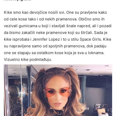
Kike smo kao devojčice nosili svi. One su pravljene kako
od cele kose tako i od nekih pramenova. Obično smo ih
vezivali gumicama u boji i stavljali šnale napred, ali i pozadi
da bismo zakačili neke pramenove koji su štrčali. Sada je
kike isprobala i Jennifer Lopez i to u stilu Space Girls. Kike
su napravljene samo od spoljnih pramenova, dok padaju
one se stapaju sa ostatkom kose koja je sva u loknama.
Vizuelno kike podmlađuju.