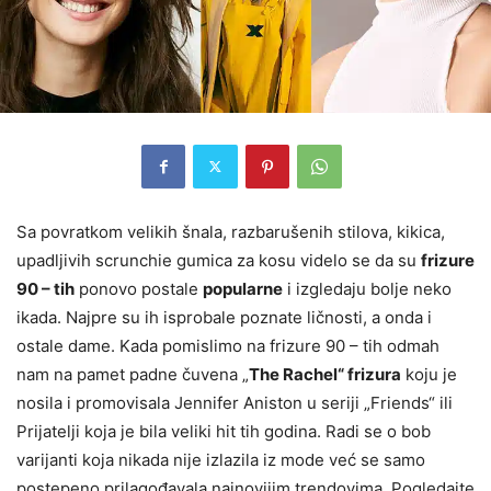
Sa povratkom velikih šnala, razbarušenih stilova, kikica,
upadljivih scrunchie gumica za kosu videlo se da su
frizure
90 – tih
ponovo postale
popularne
i izgledaju bolje neko
ikada. Najpre su ih isprobale poznate ličnosti, a onda i
ostale dame. Kada pomislimo na frizure 90 – tih odmah
nam na pamet padne čuvena „
The Rachel“ frizura
koju je
nosila i promovisala Jennifer Aniston u seriji „Friends“ ili
Prijatelji koja je bila veliki hit tih godina. Radi se o bob
varijanti koja nikada nije izlazila iz mode već se samo
postepeno prilagođavala najnovijim trendovima. Pogledajte