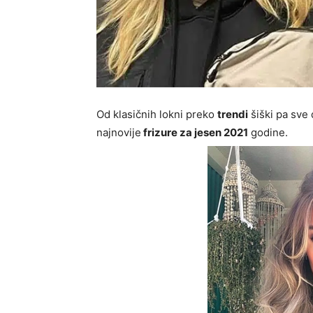
Od klasičnih lokni preko
trendi
šiški pa sve 
najnovije
frizure za jesen 2021
godine.