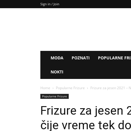
Sign in / Join
MODA
POZNATI
POPULARNE FR
NOKTI
Home
Popularne Frizure
Frizure za jesen 2021 – No
Popularne Frizure
Frizure za jesen 
čije vreme tek do