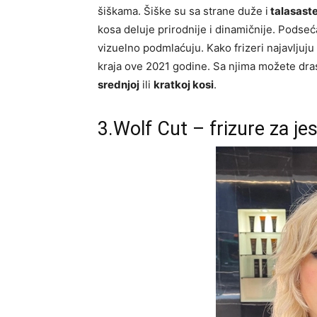
šiškama. Šiške su sa strane duže i
talasast
kosa deluje prirodnije i dinamičnije. Podsećaj
vizuelno podmlaćuju. Kako frizeri najavljuju 
kraja ove 2021 godine. Sa njima možete dras
srednjoj
ili
kratkoj kosi
.
3.Wolf Cut – frizure za j