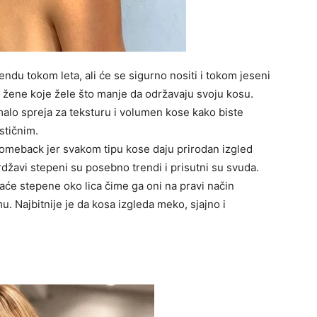
rendu tokom leta, ali će se sigurno nositi i tokom jeseni
ne žene koje žele što manje da održavaju svoju kosu.
malo spreja za teksturu i volumen kose kako biste
astičnim.
oj comeback jer svakom tipu kose daju prirodan izgled
žavi stepeni su posebno trendi i prisutni su svuda.
raće stepene oko lica čime ga oni na pravi način
mu. Najbitnije je da kosa izgleda meko, sjajno i