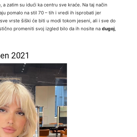
e
, a zatim su idući ka centru sve kraće. Na taj način
u pomalo na stil 70 – tih i vredi ih isprobati jer
sve vrste šiški će biti u modi tokom jeseni, ali i sve do
tično promeniti svoj izgled bilo da ih nosite na
dugoj
,
esen 2021