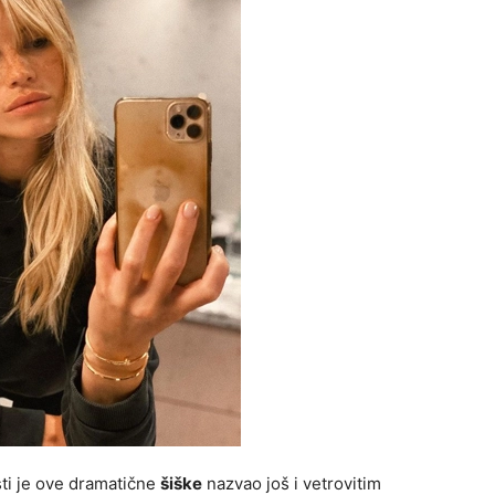
osti je ove dramatične
šiške
nazvao još i vetrovitim