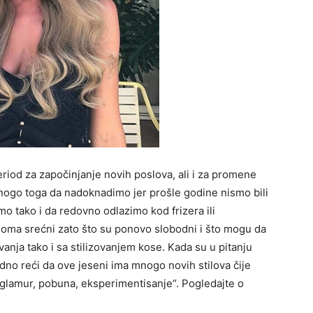
period za započinjanje novih poslova, ali i za promene
mnogo toga da nadoknadimo jer prošle godine nismo bili
o tako i da redovno odlazimo kod frizera ili
eoma srećni zato što su ponovo slobodni i što mogu da
nja tako i sa stilizovanjem kose. Kada su u pitanju
no reći da ove jeseni ima mnogo novih stilova čije
„ glamur, pobuna, eksperimentisanje“. Pogledajte o