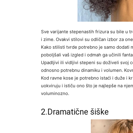
Sve varijante stepenastih frizura su bile u t
i zime. Ovakvi stilovi su odličan izbor za o
Kako stilisti tvrde potrebno je samo dodati 
poboljšali vaš izgled i odmah ga učinili fant
Upadljivi ili vidljivi stepeni su doživeli sv
odnosno potrebnu dinamiku i volumen. Kovrd
Kod ravne kose je potrebno istaći i duže i k
uokviruju i ističu ono što je najlepše na nje
voluminozno.
2.Dramatične šiške