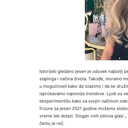
Istorijski gledano jesen je oduvek najbolji 
stajlinga i načina života. Takođe, moramo 
u mogućnosti kako da izlazimo i da se družim
isprobavamo najnovije trendove. Ljudi su v
eksperimentišu kako sa svojin načinom odeva
frizure za jesen 2021 godine možemo slobod
vreme tek dolazi. Slogan ovih stilova glasi 
čemu je reč.