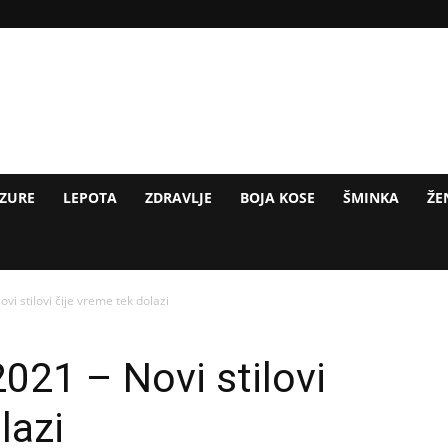
IZURE
LEPOTA
ZDRAVLJE
BOJA KOSE
ŠMINKA
ŽE
vi stilovi čije vreme tek dolazi
2021 – Novi stilovi
lazi