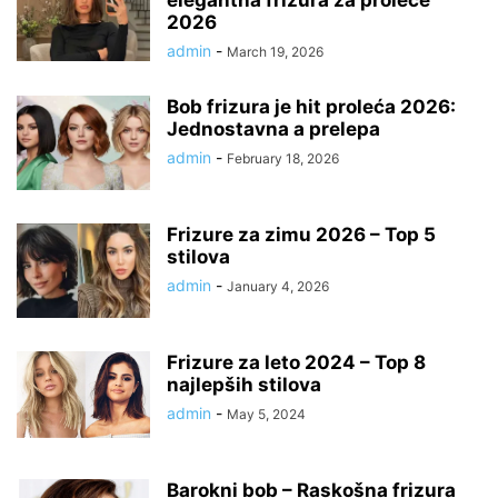
elegantna frizura za proleće
2026
admin
-
March 19, 2026
Bob frizura je hit proleća 2026:
Jednostavna a prelepa
admin
-
February 18, 2026
Frizure za zimu 2026 – Top 5
stilova
admin
-
January 4, 2026
Frizure za leto 2024 – Top 8
najlepših stilova
admin
-
May 5, 2024
Barokni bob – Raskošna frizura