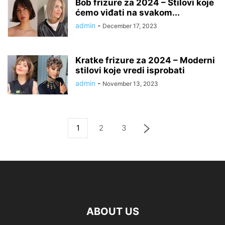
Bob frizure za 2024 – Stilovi koje
ćemo viđati na svakom...
admin
-
December 17, 2023
Kratke frizure za 2024 – Moderni
stilovi koje vredi isprobati
admin
-
November 13, 2023
1
2
3
ABOUT US