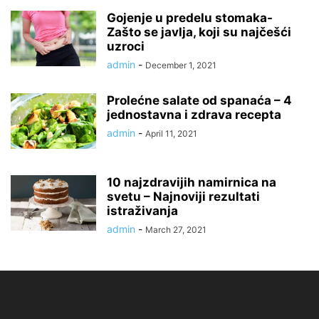
Gojenje u predelu stomaka-
Zašto se javlja, koji su najčešći
uzroci
admin
-
December 1, 2021
Prolećne salate od spanaća – 4
jednostavna i zdrava recepta
admin
-
April 11, 2021
10 najzdravijih namirnica na
svetu – Najnoviji rezultati
istraživanja
admin
-
March 27, 2021