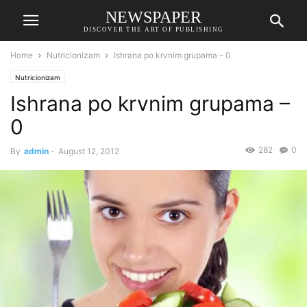
NEWSPAPER
DISCOVER THE ART OF PUBLISHING
Home
Nutricionizam
Ishrana po krvnim grupama – 0
Nutricionizam
Ishrana po krvnim grupama –
0
282
0
By
admin
-
August 12, 2012