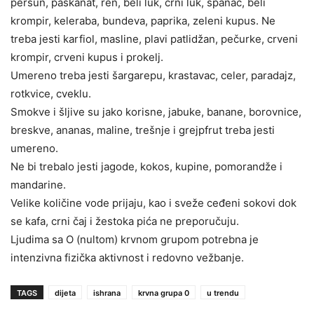
peršun, paškanat, ren, beli luk, crni luk, spanać, beli
krompir, keleraba, bundeva, paprika, zeleni kupus. Ne
treba jesti karfiol, masline, plavi patlidžan, pečurke, crveni
krompir, crveni kupus i prokelj.
Umereno treba jesti šargarepu, krastavac, celer, paradajz,
rotkvice, cveklu.
Smokve i šljive su jako korisne, jabuke, banane, borovnice,
breskve, ananas, maline, trešnje i grejpfrut treba jesti
umereno.
Ne bi trebalo jesti jagode, kokos, kupine, pomorandže i
mandarine.
Velike količine vode prijaju, kao i sveže ceđeni sokovi dok
se kafa, crni čaj i žestoka pića ne preporučuju.
Ljudima sa O (nultom) krvnom grupom potrebna je
intenzivna fizička aktivnost i redovno vežbanje.
TAGS
dijeta
ishrana
krvna grupa 0
u trendu