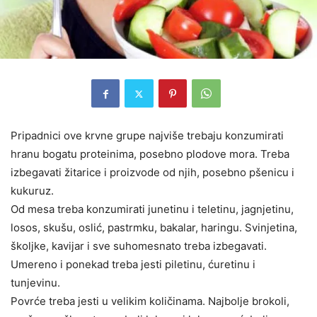
Pripadnici ove krvne grupe najviše trebaju konzumirati
hranu bogatu proteinima, posebno plodove mora. Treba
izbegavati žitarice i proizvode od njih, posebno pšenicu i
kukuruz.
Od mesa treba konzumirati junetinu i teletinu
, jagnjetinu,
losos, skušu, oslić, pastrmku, bakalar, haringu. Svinjetina,
školjke, kavijar i sve suhomesnato treba izbegavati.
Umereno i ponekad treba jesti piletinu, ćuretinu i
tunjevinu.
Povrće treba jesti u velikim količinama. Najbolje brokoli,