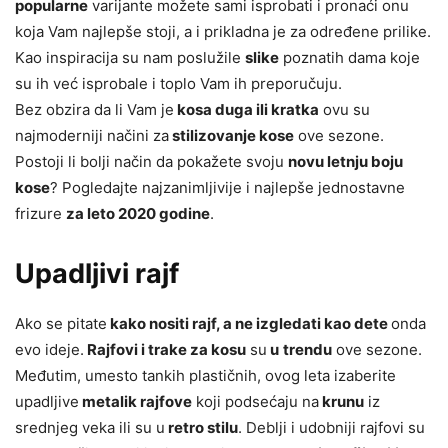
popularne
varijante možete sami isprobati i pronaći onu
koja Vam najlepše stoji, a i prikladna je za određene prilike.
Kao inspiracija su nam poslužile
slike
poznatih dama koje
su ih već isprobale i toplo Vam ih preporučuju.
Bez obzira da li Vam je
kosa duga ili kratka
ovu su
najmoderniji načini za
stilizovanje kose
ove sezone.
Postoji li bolji način da pokažete svoju
novu letnju boju
kose
? Pogledajte najzanimljivije i najlepše jednostavne
frizure
za leto 2020 godine
.
Upadljivi rajf
Ako se pitate
kako nositi rajf, a ne izgledati kao dete
onda
evo ideje.
Rajfovi i trake za kosu
su
u
trendu
ove sezone.
Međutim, umesto tankih plastičnih, ovog leta izaberite
upadljive
metalik rajfove
koji podsećaju na
krunu
iz
srednjeg veka ili su u
retro stilu
. Deblji i udobniji rajfovi su