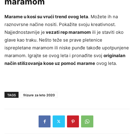
maramom
Marame u kosi su vrući trend ovog leta
. Možete ih na
raznovrsne načine nositi. Pokažite svoju kreativnost.
Najjednostavnije je
vezati rep maramom
ili je staviti oko
glave kao traku. Nešto teže se prave pletenice
isprepletane maramom ili niske punđe takođe upotpunjene
maramom. Igrajte se ovog leta i pronađite svoj
originalan
način stilizovanja kose uz pomoć marame
ovog leta.
TAGS
frizure za leto 2020