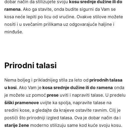
dobar način da stilizujete svoju
kosu srednje dužine ili do
ramena
. Ako ga stavite, onda budite sigurni da Vam se
kosa neće lepiti po licu od vrućine. Ovakve stilove možete
nositi i u svečanim prilikama uz odgovarajuće haljine i
minđuše.
Prirodni talasi
Nema boljeg i prikladnijeg stila za leto od
prirodnih talasa
u kosi
. Ako Vam je
kosa srednje dužine ili do
ramena
onda
je možete uz pomoć
prese
uviti i napraviti talase. U predelu
šiški pramenove
uvijte ka spolja, napravite talase na
sredini kose, a gledajte da krajeve ostavite ravnim. Cilj je
postići što prirodniji izgled talasa. Ova je dobar način da i
starije žene
moderno stilizuju same kod kuće svoju kosu.