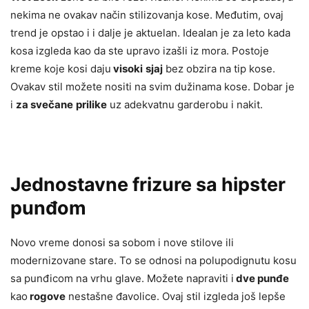
nekima ne ovakav način stilizovanja kose. Međutim, ovaj
trend je opstao i i dalje je aktuelan. Idealan je za leto kada
kosa izgleda kao da ste upravo izašli iz mora. Postoje
kreme koje kosi daju
visoki
sjaj
bez obzira na tip kose.
Ovakav stil možete nositi na svim dužinama kose. Dobar je
i
za svečane
prilike
uz adekvatnu garderobu i nakit.
Jednostavne frizure sa hipster
punđom
Novo vreme donosi sa sobom i nove stilove ili
modernizovane stare. To se odnosi na polupodignutu kosu
sa punđicom na vrhu glave. Možete napraviti i
dve punđe
kao
rogove
nestašne đavolice. Ovaj stil izgleda još lepše