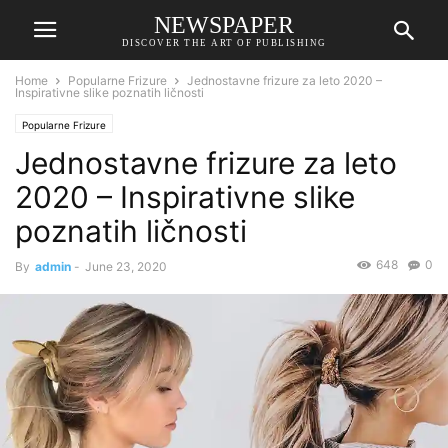
NEWSPAPER
DISCOVER THE ART OF PUBLISHING
Home
Popularne Frizure
Jednostavne frizure za leto 2020 –
Inspirativne slike poznatih ličnosti
Popularne Frizure
Jednostavne frizure za leto
2020 – Inspirativne slike
poznatih ličnosti
648
0
By
admin
-
June 23, 2020