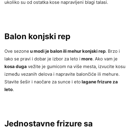
ukoliko su od ostatka kose napravljeni blagi talasi.
Balon konjski rep
Ove sezone
u modi je balon ili mehur konjski rep
. Brzo i
lako se pravi i dobar je izbor za leto i
more
. Ako vam je
kosa duga
vežite je gumicom na više mesta, izvucite kosu
između vezanih delova i napravite balončiće ili mehure.
Stavite šešir i naočare za sunce i eto
lagane frizure za
leto
.
Jednostavne frizure sa