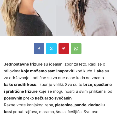
Jednostavne frizure
su idealan izbor za leto. Radi se o
stilovima
koje možemo sami napraviti
kod kuće.
Lake
su
za održavanje i odlične su za one dane kada ne znamo
kako srediti kosu
. Izbor je veliki. Sve su to
brze, opuštene
i praktične frizure
koje se mogu nositi u svim prilikama, od
poslovnih
preko
kežual do svečanih
.
Razne vrste konjskog repa,
pletenice, punđe, dodaci u
kosi
poput rajfova, marama, šnala, češljića. Sve ove