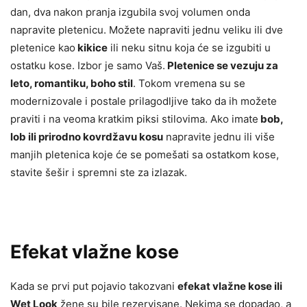
dan, dva nakon pranja izgubila svoj volumen onda
napravite pletenicu. Možete napraviti jednu veliku ili dve
pletenice kao
kikice
ili neku sitnu koja će se izgubiti u
ostatku kose. Izbor je samo Vaš.
Pletenice se vezuju za
leto, romantiku, boho stil
. Tokom vremena su se
modernizovale i postale prilagodljive tako da ih možete
praviti i na veoma kratkim piksi stilovima. Ako imate
bob,
lob ili prirodno kovrdžavu kosu
napravite jednu ili više
manjih pletenica koje će se pomešati sa ostatkom kose,
stavite šešir i spremni ste za izlazak.
Efekat vlažne kose
Kada se prvi put pojavio takozvani
efekat vlažne kose ili
Wet Look
žene su bile rezervisane. Nekima se dopadao, a