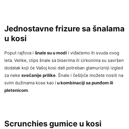
Jednostavne frizure sa šnalama
u kosi
Poput rajfova i
šnale su u modi
i viđaćemo ih svuda ovog
leta. Velike, clips šnale sa biserima ili cirkonima su savršen
dodatak koji će Vašoj kosi dati potreban glamurizniji izgled
za neke
svečanije
prilike
. Šnale i češljiće možete nositi na
svim dužinama kose kao i
u kombinaciji sa punđom ili
pletenicom
.
Scrunchies gumice u kosi