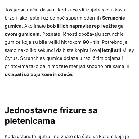
Još jedan način da sami kod kuće stilizujete svoju kosu
brzo i lako jeste i uz pomoć super modernih
Scrunchie
gumica
. Ako imate
bob ili lob napravite rep i vežite ga
ovom gumicom
. Poznate ličnosti obožavaju scrunchie
gumice koje su bile veliki hit tokom
90 – tih
. Potrebno je
samo nekoliko sekundi da biste kopirali ovaj
letnji stil
Miley
Cyrus. Scrunchies gumice dolaze u različitim bojama i
printovima tako da ih možete menjati shodno prilikama ili
uklapati uz boju kose ili odeće
.
Jednostavne frizure sa
pletenicama
Kada ustanete ujutru i ne znate šta ćete sa kosom koja je