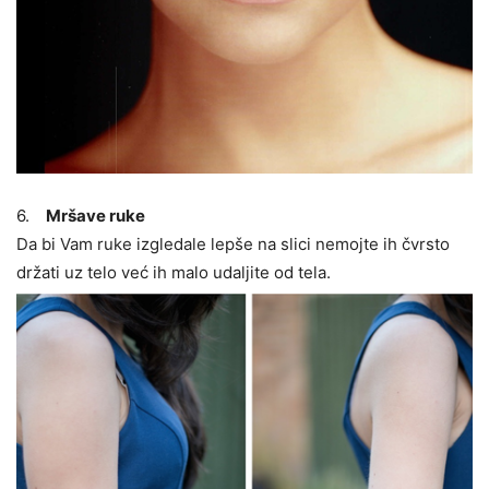
6.
Mršave ruke
Da bi Vam ruke izgledale lepše na slici nemojte ih čvrsto
držati uz telo već ih malo udaljite od tela.