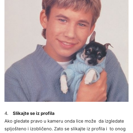
4.
Slikajte se iz profila
Ako gledate pravo u kameru onda lice može da izgledate
spljošteno i izobličeno. Zato se slikajte iz profila i to onog