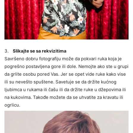
3.
Slikajte se sa rekvizitima
Savršeno dobru fotografiju može da pokvari ruka koja je
pogrešno postavljena gore ili dole. Nemojte ako ste u grupi
da grlite osobu pored Vas. Jer se opet vide ruke kako vise
ili su nevešto spuštene. Savetuje se da držite kućnog
ljubimca u rukama ili čašu ili da držite ruke u džepovima ili
na kukovima. Takođe možete da se uhvatite za kravatu ili
ogrlicu.