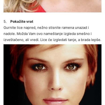
5.
Pokažite vrat
Gurnite lice napred, nežno stisnite ramena unazad i
nadole. Možda Vam ovo nameštanje izgleda smešno i
izveštačeno, ali vredi. Lice će izgledati tanje, a brada lepše.