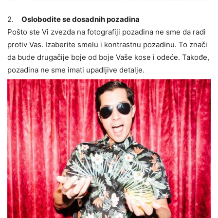
2.
Oslobodite se dosadnih pozadina
Pošto ste Vi zvezda na fotografiji pozadina ne sme da radi
protiv Vas. Izaberite smelu i kontrastnu pozadinu. To znači
da bude drugačije boje od boje Vaše kose i odeće. Takođe,
pozadina ne sme imati upadljive detalje.