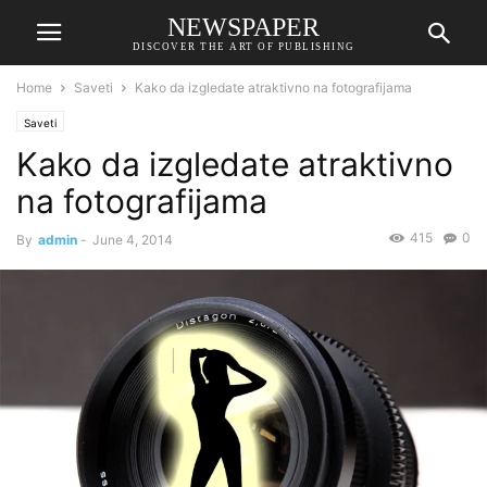
NEWSPAPER
DISCOVER THE ART OF PUBLISHING
Home
Saveti
Kako da izgledate atraktivno na fotografijama
Saveti
Kako da izgledate atraktivno
na fotografijama
415
0
By
admin
-
June 4, 2014