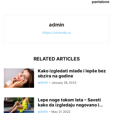
pantalone
admin
https://utrendu.rs
RELATED ARTICLES
Kako izgledati mlađe i lepše bez
obzira na godine
admin
-
January 28, 2023
Lepe noge tokom leta – Saveti
kako da izgledaju negovano i...
admin
-
May 21, 2022