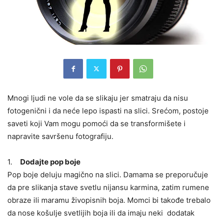
Mnogi ljudi ne vole da se slikaju jer smatraju da nisu
fotogenični i da neće lepo ispasti na slici. Srećom, postoje
saveti koji Vam mogu pomoći da se transformišete i
napravite savršenu fotografiju.
1.
Dodajte pop boje
Pop boje deluju magično na slici. Damama se preporučuje
da pre slikanja stave svetlu nijansu karmina, zatim rumene
obraze ili maramu živopisnih boja. Momci bi takođe trebalo
da nose košulje svetlijih boja ili da imaju neki dodatak