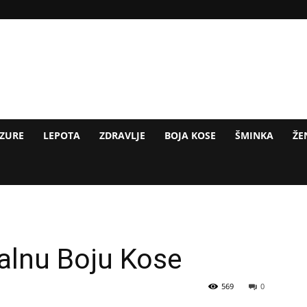
IZURE
LEPOTA
ZDRAVLJE
BOJA KOSE
ŠMINKA
ŽE
ealnu Boju Kose
569
0