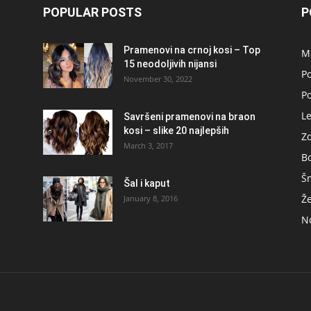
POPULAR POSTS
P
Pramenovi na crnoj kosi – Top
M
15 neodoljivih nijansi
Po
November 30, 2022
P
L
Savršeni pramenovi na braon
kosi – slike 20 najlepših
Zd
March 3, 2017
B
Š
Šal i kaput
Ž
January 8, 2016
No