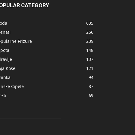
OPULAR CATEGORY
oda
635
znati
256
opularne Frizure
239
epota
148
ravlje
137
oja Kose
121
minka
94
enske Cipele
87
kti
69