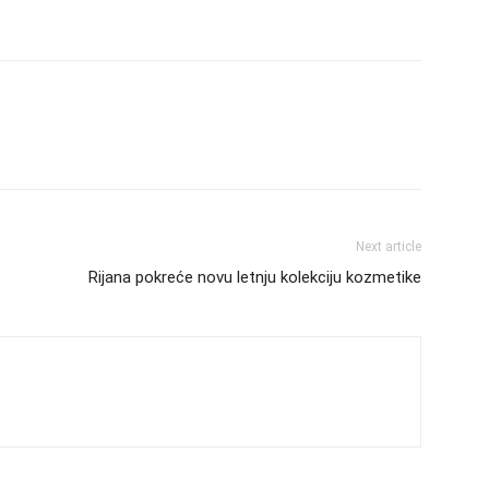
Next article
Rijana pokreće novu letnju kolekciju kozmetike