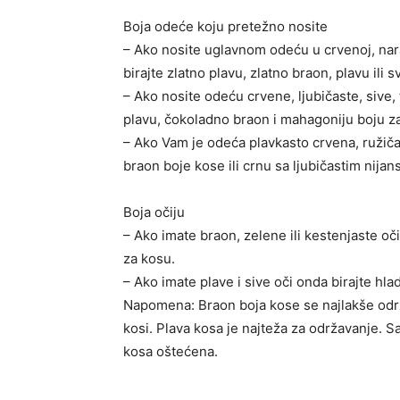
Boja odeće koju pretežno nosite
– Ako nosite uglavnom odeću u crvenoj, naran
birajte zlatno plavu, zlatno braon, plavu ili 
– Ako nosite odeću crvene, ljubičaste, sive,
plavu, čokoladno braon i mahagoniju boju z
– Ako Vam je odeća plavkasto crvena, ružičast
braon boje kose ili crnu sa ljubičastim nija
Boja očiju
– Ako imate braon, zelene ili kestenjaste oč
za kosu.
– Ako imate plave i sive oči onda birajte hla
Napomena: Braon boja kose se najlakše odr
kosi. Plava kosa je najteža za održavanje. Sa
kosa oštećena.