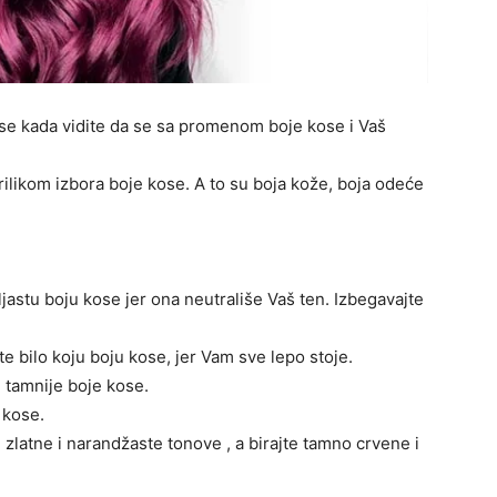
 se kada vidite da se sa promenom boje kose i Vaš
prilikom izbora boje kose. A to su boja kože, boja odeće
jastu boju kose jer ona neutrališe Vaš ten. Izbegavajte
 bilo koju boju kose, jer Vam sve lepo stoje.
 tamnije boje kose.
 kose.
zlatne i narandžaste tonove , a birajte tamno crvene i