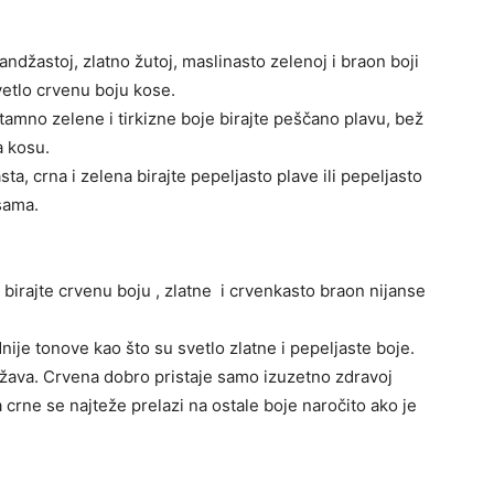
džastoj, zlatno žutoj, maslinasto zelenoj i braon boji
svetlo crvenu boju kose.
 tamno zelene i tirkizne boje birajte peščano plavu, bež
a kosu.
a, crna i zelena birajte pepeljasto plave ili pepeljasto
nsama.
i birajte crvenu boju , zlatne i crvenkasto braon nijanse
dnije tonove kao što su svetlo zlatne i pepeljaste boje.
žava. Crvena dobro pristaje samo izuzetno zdravoj
 crne se najteže prelazi na ostale boje naročito ako je