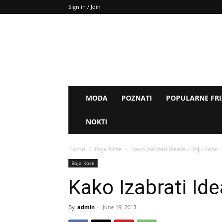
Sign in / Join
MODA
POZNATI
POPULARNE FR
NOKTI
Home
Boja Kose
Kako Izabrati Idealnu Boju Kose
Boja Kose
Kako Izabrati Id
By
admin
-
June 19, 2013