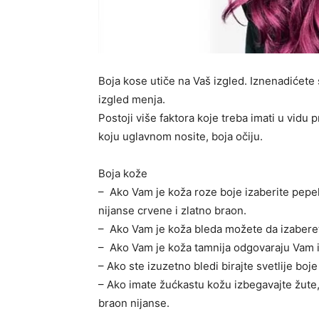
Boja kose utiče na Vaš izgled. Iznenadićete
izgled menja.
Postoji više faktora koje treba imati u vidu 
koju uglavnom nosite, boja očiju.
Boja kože
– Ako Vam je koža roze boje izaberite pepel
nijanse crvene i zlatno braon.
– Ako Vam je koža bleda možete da izaberete
– Ako Vam je koža tamnija odgovaraju Vam i
– Ako ste izuzetno bledi birajte svetlije boje
– Ako imate žućkastu kožu izbegavajte žute, 
braon nijanse.