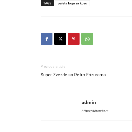
TAGS
paleta boja za kosu
Previous article
Super Zvezde sa Retro Frizurama
admin
https://utrendu.rs