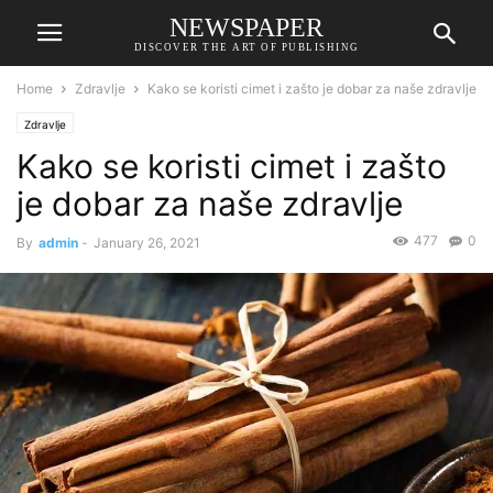
NEWSPAPER
DISCOVER THE ART OF PUBLISHING
Home
Zdravlje
Kako se koristi cimet i zašto je dobar za naše zdravlje
Zdravlje
Kako se koristi cimet i zašto
je dobar za naše zdravlje
477
0
By
admin
-
January 26, 2021