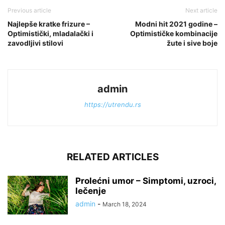
Previous article
Next article
Najlepše kratke frizure –
Modni hit 2021 godine –
Optimistički, mladalački i
Optimističke kombinacije
zavodljivi stilovi
žute i sive boje
admin
https://utrendu.rs
RELATED ARTICLES
Prolećni umor – Simptomi, uzroci,
lečenje
admin
-
March 18, 2024