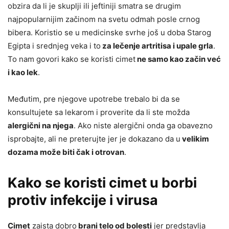
obzira da li je skuplji ili jeftiniji smatra se drugim
najpopularnijim začinom na svetu odmah posle crnog
bibera. Koristio se u medicinske svrhe još u doba Starog
Egipta i srednjeg veka i to
za lečenje artritisa i upale grla
.
To nam govori kako se koristi cimet
ne samo kao začin već
i kao lek
.
Međutim, pre njegove upotrebe trebalo bi da se
konsultujete sa lekarom i proverite da li ste možda
alergični na njega
. Ako niste alergični onda ga obavezno
isprobajte, ali ne preterujte jer je dokazano da u
velikim
dozama može biti čak i otrovan
.
Kako se koristi cimet u borbi
protiv infekcije i virusa
Cimet
zaista dobro
brani telo od bolesti
jer predstavlja