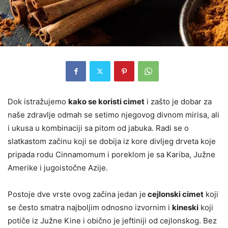
Dok istražujemo
kako se koristi cimet
i zašto je dobar za
naše zdravlje odmah se setimo njegovog divnom mirisa, ali
i ukusa u kombinaciji sa pitom od jabuka. Radi se o
slatkastom začinu koji se dobija iz kore divljeg drveta koje
pripada rodu Cinnamomum i poreklom je sa Kariba, Južne
Amerike i jugoistočne Azije.
Postoje dve vrste ovog začina jedan je
cejlonski cimet
koji
se često smatra najboljim odnosno izvornim i
kineski
koji
potiče iz Južne Kine i obično je jeftiniji od cejlonskog. Bez