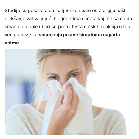
Studije su pokazale da su ljudi koji pate od alergija našli
olakšanje zahvaljujući blagodetima cimeta koji ne samo da
smanjuje upale i bori se protiv histaminskih reakcija u telu
već pomaže i u
smanjenju pojave
simptoma napada
astme
.