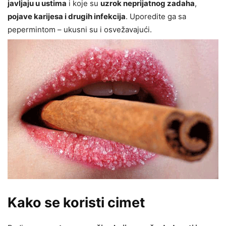
javljaju u ustima
i koje su
uzrok neprijatnog zadaha
,
pojave karijesa i drugih infekcija
. Uporedite ga sa
pepermintom – ukusni su i osvežavajući.
Kako se koristi cimet