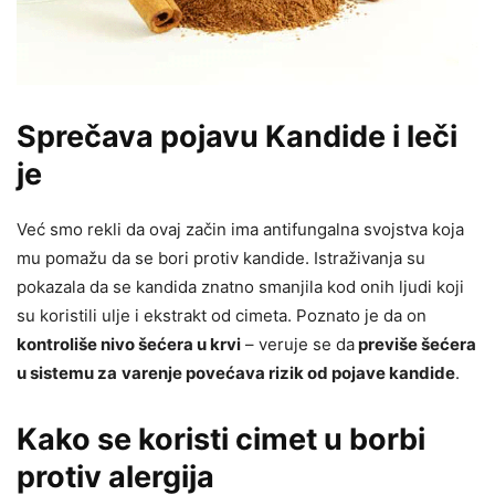
Sprečava pojavu Kandide i leči
je
Već smo rekli da ovaj začin ima antifungalna svojstva koja
mu pomažu da se bori protiv kandide. Istraživanja su
pokazala da se kandida znatno smanjila kod onih ljudi koji
su koristili ulje i ekstrakt od cimeta. Poznato je da on
kontroliše nivo šećera u krvi
– veruje se da
previše šećera
u sistemu za
varenje povećava rizik od pojave kandide
.
Kako se koristi cimet u borbi
protiv alergija