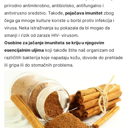
prirodno antimikrobno, antibiotsko, antifungalno i
antivirusno sredstvo. Takođe,
pojačava imunitet
zbog
čega ga mnoge kulture koriste u borbi protiv infekcija i
virusa. Neka istraživanja su pokazala da bi mogao da
smanji i rizik od zaraze HIV- virusom.
Osobine za jačanje imuniteta
se kriju u njegovim
esencijalnim uljima
koji takođe štite naš organizam od
različitih bakterija koje napadaju kožu, dovode do prehlade
ili gripa ili do stomačnih problema.