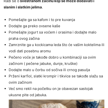
Radi se o
svestranom začinu koji se može dodavati i
slanim i slatkim jelima
.
Pomešajte ga sa kafom i to pre kuvanja
Dodajte ga preko ovsene kaše
Pomešajte jogurt sa voćem i orasima i dodajte malo
praha ovog začina
Zamrznite ga u kockicama leda što će vašim koktelima ili
vodi dati posebnu aromu
Pečeno voće je takođe dobro u kombinaciji sa ovim
začinom ( pečene jabuke, dunje, kruške)
Dodajte malo u čorbu od sočiva ili crnog pasulja
Prženi karfiol, slatki krompir i tikvice se takođe slažu sa
ovim začinom
Već smo rekli na početku on je obavezan sastojak
ukusne pite od jabuka.