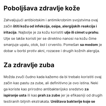
Poboljšava zdravlje kože
Zahvaljujući antibiotskim i antimikrobnim svojstvima ovaj
začin
štiti kožu od infekcija, osipa, alergijskih
reakcija i
iritacija
. Najbolje je za kožu koristiti
ulje ili cimet u prahu
.
Ulje se lakše koristi jer se direktno nanosi na kožu čime
smanjuje upalu, otok, bol i crvenilo. Pomešan
sa medom
je
dobar u borbi protiv akni, rozacee i drugih kožnih alergija.
Za zdravlje zuba
Možda zvuči čudno kada kažemo da bi trebalo koristiti ovaj
začin kao pastu za zube, ali definitivno je ovo istina. Neki
ga koriste kao prirodno antibakterijsko sredstvo
za
ispiranje usta
ili kao
prah za zube
jer je efikasniji od drugih
testiranih biljnih ekstrakata.
Uništava bakterije koje se