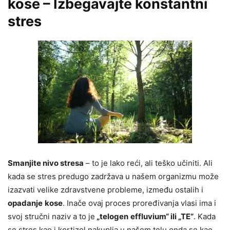
kose – Izbegavajte konstantni
stres
Smanjite nivo stresa
– to je lako reći, ali teško učiniti. Ali
kada se stres predugo zadržava u našem organizmu može
izazvati velike zdravstvene probleme, između ostalih i
opadanje
kose
. Inače ovaj proces proređivanja vlasi ima i
svoj stručni naziv a to je
„telogen
effluvium“ ili „TE“
. Kada
se stres kao i kortizol nakuplja u našem telu onda se kao