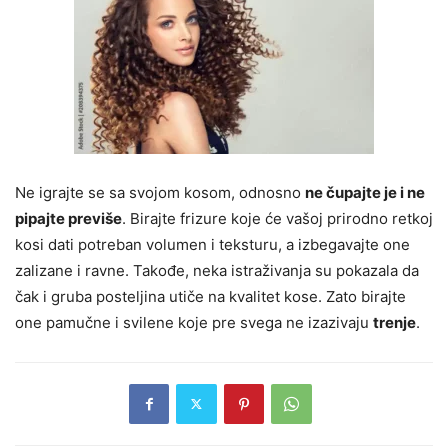
Ne igrajte se sa svojom kosom, odnosno
ne čupajte je i ne
pipajte previše
. Birajte frizure koje će vašoj prirodno retkoj
kosi dati potreban volumen i teksturu, a izbegavajte one
zalizane i ravne. Takođe, neka istraživanja su pokazala da
čak i gruba posteljina utiče na kvalitet kose. Zato birajte
one pamučne i svilene koje pre svega ne izazivaju
trenje
.