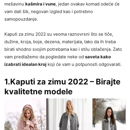
mešavinu
kašmira i vune
, jedan ovakav komad odeće će
vam dati šik, negovan izgled kao i potrebno
samopouzdanje.
Kaputi za zimu 2022 su veoma raznovrsni što se tiče,
dužine, kroja, boje, dezena, materijala, tako da ih treba
birati shodno svojim potrebama kao i stilu oblačenja. Zato
vam predlažemo da pogledate neke od
saveta kako
izabrati idealan kroj
koji će vam u potpunosti odgovarati.
1.Kaputi za zimu 2022 – Birajte
kvalitetne modele