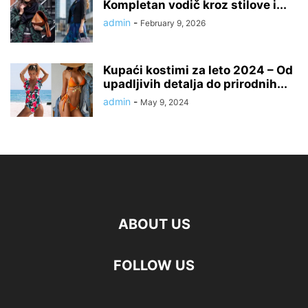
Kompletan vodič kroz stilove i...
admin
-
February 9, 2026
Kupaći kostimi za leto 2024 – Od
upadljivih detalja do prirodnih...
admin
-
May 9, 2024
ABOUT US
FOLLOW US