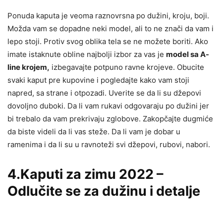
Ponuda kaputa je veoma raznovrsna po dužini, kroju, boji.
Možda vam se dopadne neki model, ali to ne znači da vam i
lepo stoji. Protiv svog oblika tela se ne možete boriti. Ako
imate istaknute obline najbolji izbor za vas je
model sa A-
line krojem,
izbegavajte potpuno ravne krojeve. Obucite
svaki kaput pre kupovine i pogledajte kako vam stoji
napred, sa strane i otpozadi. Uverite se da li su džepovi
dovoljno duboki. Da li vam rukavi odgovaraju po dužini jer
bi trebalo da vam prekrivaju zglobove. Zakopčajte dugmiće
da biste videli da li vas steže. Da li vam je dobar u
ramenima i da li su u ravnoteži svi džepovi, rubovi, nabori.
4.Kaputi za zimu 2022 –
Odlučite se za dužinu i detalje