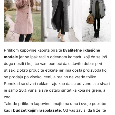
Prilikom kupovine kaputa birajte
kvalitetne i klasične
modele
jer se ipak radi o odevnom komadu koji će se još
dugo nositi i koji će vam pomoći da ostavite dobar prvi
utisak. Dobro proučite etikete jer ima dosta proizvoda koji
se prodaju po visokoj ceni, a realno ne vrede toliko.
Ponekad se stvari reklamiraju kao da su od vune, a u stvari
je samo 20% vuna, a sve ostalo sintetika koja ne greje, a
znoji.
Takođe prilikom kupovine, imajte na umu i svoje potrebe
kao i
budžet kojim raspolažete
. Od vas zavisi da li želite