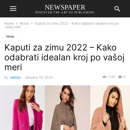
NEWSPAPER
DISCOVER THE ART OF PUBLISHING
Home
Moda
Kaputi za zimu 2022 – Kako odabrati idealan kroj po
vašoj meri
Moda
Kaputi za zimu 2022 – Kako
odabrati idealan kroj po vašoj
meri
1141
0
By
admin
-
January 15, 2022