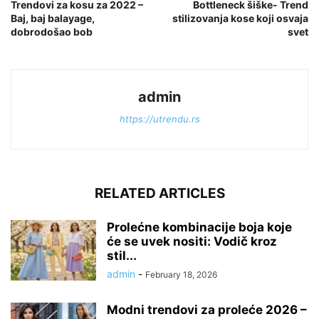
Trendovi za kosu za 2022 –
Bottleneck šiške- Trend
Baj, baj balayage,
stilizovanja kose koji osvaja
dobrodošao bob
svet
admin
https://utrendu.rs
RELATED ARTICLES
Prolećne kombinacije boja koje
će se uvek nositi: Vodič kroz
stil...
admin
-
February 18, 2026
Modni trendovi za proleće 2026 –