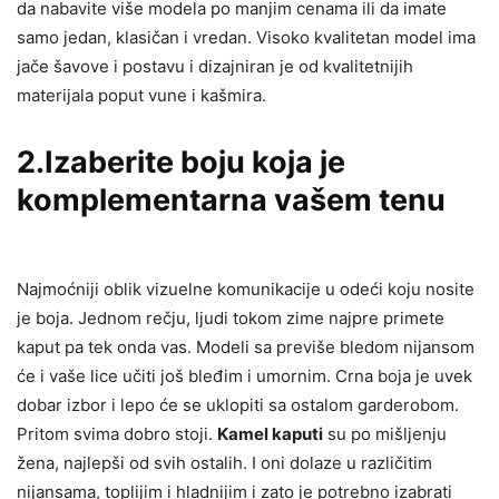
da nabavite više modela po manjim cenama ili da imate
samo jedan, klasičan i vredan. Visoko kvalitetan model ima
jače šavove i postavu i dizajniran je od kvalitetnijih
materijala poput vune i kašmira.
2.Izaberite boju koja je
komplementarna vašem tenu
Najmoćniji oblik vizuelne komunikacije u odeći koju nosite
je boja. Jednom rečju, ljudi tokom zime najpre primete
kaput pa tek onda vas. Modeli sa previše bledom nijansom
će i vaše lice učiti još bleđim i umornim. Crna boja je uvek
dobar izbor i lepo će se uklopiti sa ostalom garderobom.
Pritom svima dobro stoji.
Kamel kaputi
su po mišljenju
žena, najlepši od svih ostalih. I oni dolaze u različitim
nijansama, toplijim i hladnijim i zato je potrebno izabrati