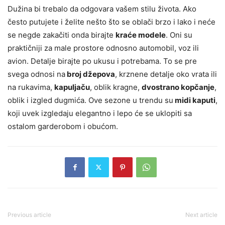
Dužina bi trebalo da odgovara vašem stilu života. Ako
često putujete i želite nešto što se oblači brzo i lako i neće
se negde zakačiti onda birajte
kraće modele
. Oni su
praktičniji za male prostore odnosno automobil, voz ili
avion. Detalje birajte po ukusu i potrebama. To se pre
svega odnosi na
broj džepova
, krznene detalje oko vrata ili
na rukavima,
kapuljaču
, oblik kragne,
dvostrano kopčanje
,
oblik i izgled dugmića. Ove sezone u trendu su
midi kaputi
,
koji uvek izgledaju elegantno i lepo će se uklopiti sa
ostalom garderobom i obućom.
Previous article
Next article