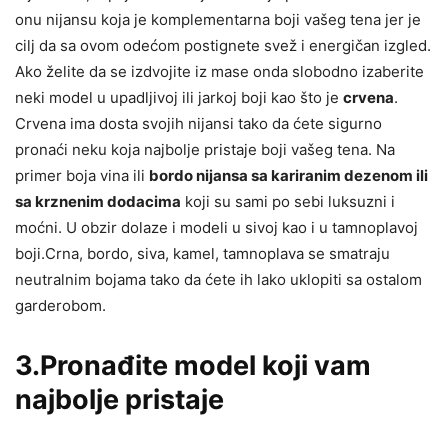
onu nijansu koja je komplementarna boji vašeg tena jer je
cilj da sa ovom odećom postignete svež i energičan izgled.
Ako želite da se izdvojite iz mase onda slobodno izaberite
neki model u upadljivoj ili jarkoj boji kao što je
crvena
.
Crvena ima dosta svojih nijansi tako da ćete sigurno
pronaći neku koja najbolje pristaje boji vašeg tena. Na
primer boja vina ili
bordo nijansa sa kariranim dezenom ili
sa krznenim dodacima
koji su sami po sebi luksuzni i
moćni. U obzir dolaze i modeli u sivoj kao i u tamnoplavoj
boji.Crna, bordo, siva, kamel, tamnoplava se smatraju
neutralnim bojama tako da ćete ih lako uklopiti sa ostalom
garderobom.
3.Pronađite model koji vam
najbolje pristaje