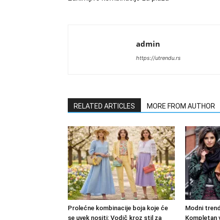
admin
https://utrendu.rs
RELATED ARTICLES
MORE FROM AUTHOR
Prolećne kombinacije boja koje će
Modni trend
se uvek nositi: Vodič kroz stil za
Kompletan v