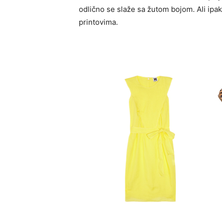
odlično se slaže sa žutom bojom. Ali ipa
printovima.