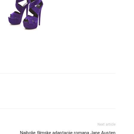
Next article
Najbolje filmske adaptacije romana Jane Austen