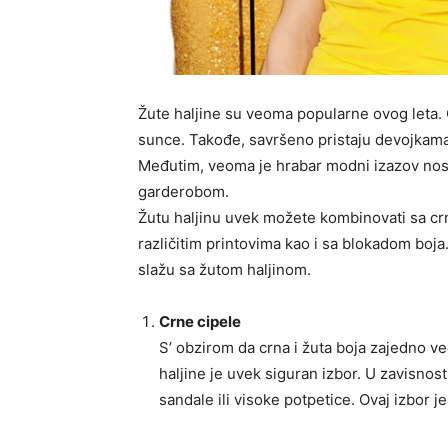
Žute haljine su veoma popularne ovog leta. 
sunce. Takođe, savršeno pristaju devojkama 
Međutim, veoma je hrabar modni izazov nositi
garderobom.
Žutu haljinu uvek možete kombinovati sa cr
različitim printovima kao i sa blokadom boj
slažu sa žutom haljinom.
Crne cipele
S’ obzirom da crna i žuta boja zajedno ve
haljine je uvek siguran izbor. U zavisnos
sandale ili visoke potpetice. Ovaj izbor 