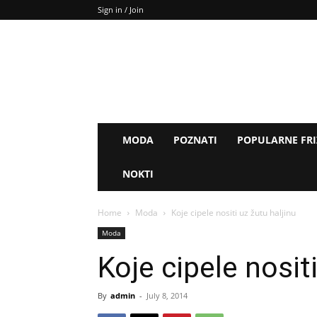
Sign in / Join
MODA
POZNATI
POPULARNE FR
NOKTI
Home
Moda
Koje cipele nositi uz žutu haljinu
Moda
Koje cipele nosit
By
admin
-
July 8, 2014