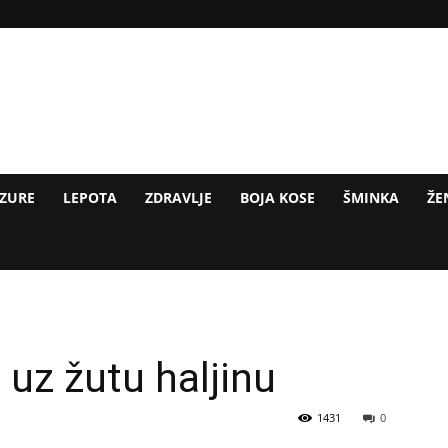
IZURE
LEPOTA
ZDRAVLJE
BOJA KOSE
ŠMINKA
ŽE
i uz žutu haljinu
1431
0