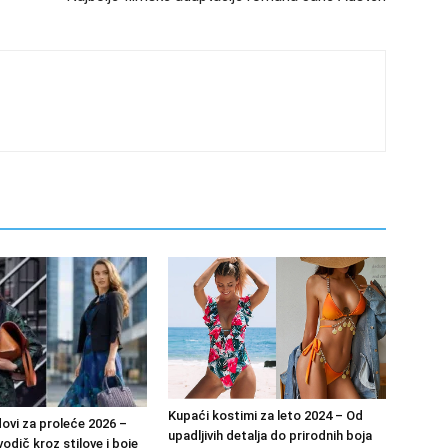
Kupaći kostimi za leto 2024 – Od
ovi za proleće 2026 –
upadljivih detalja do prirodnih boja
odič kroz stilove i boje