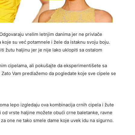
Odgovaraju vrelim letnjim danima jer ne privlače
koje su već potamnele i žele da istaknu svoju boju.
 žutu haljinu jer je nije lako uklopiti sa ostalom
nim cipelama, ali pokušajte da eksperimentišete sa
a. Zato Vam predlažemo da pogledate koje sve cipele se
oma lepo izgledaju ova kombinacija crnih cipela i žute
ti od vrste haljine možete obući crne baletanke, ravne
je za one ne tako smele dame koje uvek idu na sigurno.