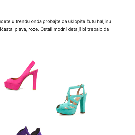
udete u trendu onda probajte da uklopite žutu haljinu
ičasta, plava, roze. Ostali modni detalji bi trebalo da