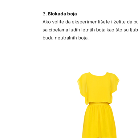
3.
Blokada boja
Ako volite da eksperimentišete i želite da b
sa cipelama ludih letnjih boja kao što su ljub
budu neutralnih boja.