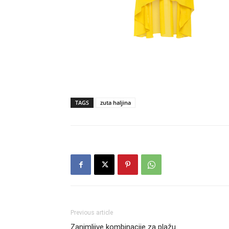
TAGS
zuta haljina
Previous article
Zanimljive kombinacije za plažu