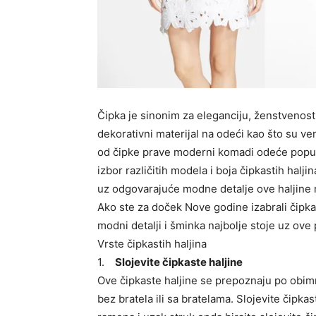
Čipka je sinonim za eleganciju, ženstvenost 
dekorativni materijal na odeći kao što su ve
od čipke prave moderni komadi odeće poput bl
izbor različitih modela i boja čipkastih halj
uz odgovarajuće modne detalje ove haljine m
Ako ste za doček Nove godine izabrali čipk
modni detalji i šminka najbolje stoje uz ove
Vrste čipkastih haljina
1.
Slojevite čipkaste haljine
Ove čipkaste haljine se prepoznaju po obim
bez bratela ili sa bratelama. Slojevite čipkas