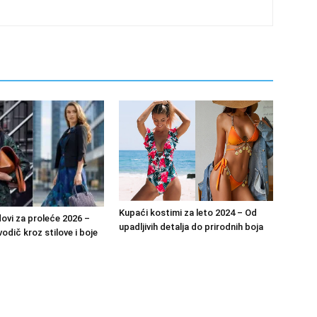
Kupaći kostimi za leto 2024 – Od
ovi za proleće 2026 –
upadljivih detalja do prirodnih boja
odič kroz stilove i boje