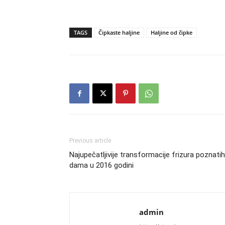
TAGS
Čipkaste haljine
Haljine od čipke
Previous article
Najupečatljivije transformacije frizura poznatih
dama u 2016 godini
admin