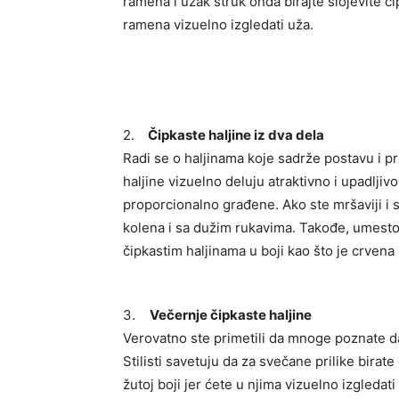
ramena i uzak struk onda birajte slojevite č
ramena vizuelno izgledati uža.
2.
Čipkaste haljine iz dva dela
Radi se o haljinama koje sadrže postavu i pr
haljine vizuelno deluju atraktivno i upadlji
proporcionalno građene. Ako ste mršaviji i 
kolena i sa dužim rukavima. Takođe, umesto 
čipkastim haljinama u boji kao što je crvena i
3.
Večernje čipkaste haljine
Verovatno ste primetili da mnoge poznate d
Stilisti savetuju da za svečane prilike birate
žutoj boji jer ćete u njima vizuelno izgledat