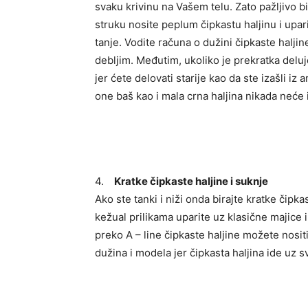
svaku krivinu na Vašem telu. Zato pažljivo bi
struku nosite peplum čipkastu haljinu i upari
tanje. Vodite računa o dužini čipkaste halji
debljim. Međutim, ukoliko je prekratka deluj
jer ćete delovati starije kao da ste izašli iz 
one baš kao i mala crna haljina nikada neće 
4.
Kratke čipkaste haljine i suknje
Ako ste tanki i niži onda birajte kratke čipk
kežual prilikama uparite uz klasične majice i
preko A – line čipkaste haljine možete nositi
dužina i modela jer čipkasta haljina ide uz s