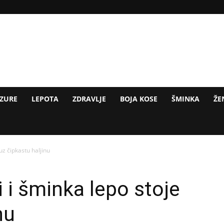
IZURE
LEPOTA
ZDRAVLJE
BOJA KOSE
ŠMINKA
ŽE
uz čipkastu haljinu
i i šminka lepo stoje
nu