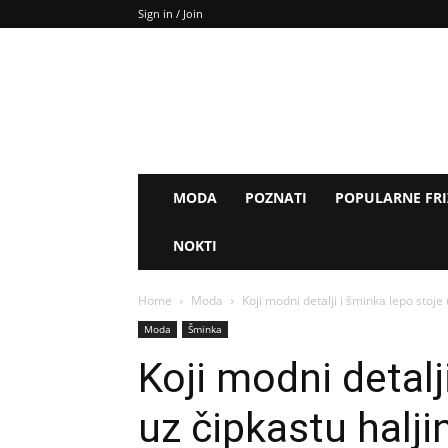
Sign in / Join
MODA
POZNATI
POPULARNE FR
NOKTI
Home
Moda
Koji modni detalji i šminka lepo stoje 
Moda
Šminka
Koji modni detalj
uz čipkastu halji