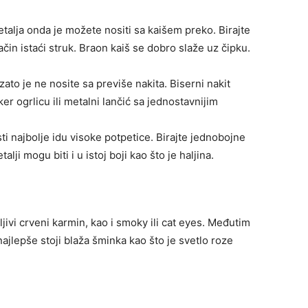
talja onda je možete nositi sa kaišem preko. Birajte
način istaći struk. Braon kaiš se dobro slaže uz čipku.
zato je ne nosite sa previše nakita. Biserni nakit
ker ogrlicu ili metalni lančić sa jednostavnijim
ti najbolje idu visoke potpetice. Birajte jednobojne
lji mogu biti i u istoj boji kao što je haljina.
jivi crveni karmin, kao i smoky ili cat eyes. Međutim
najlepše stoji blaža šminka kao što je svetlo roze