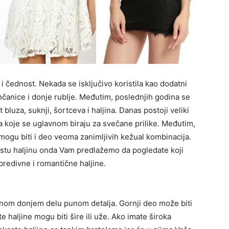
i čednost. Nekada se isključivo koristila kao dodatni
nčanice i donje rublje. Međutim, poslednjih godina se
uza, suknji, šortceva i haljina. Danas postoji veliki
ina koje se uglavnom biraju za svečane prilike. Međutim,
ogu biti i deo veoma zanimljivih kežual kombinacija.
astu haljinu onda Vam predlažemo da pogledate koji
 predivne i romantične haljine.
nom donjem delu punom detalja. Gornji deo može biti
te haljine mogu biti šire ili uže. Ako imate široka