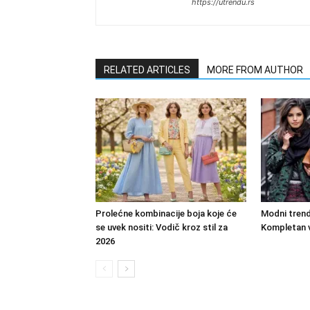
https://utrendu.rs
RELATED ARTICLES
MORE FROM AUTHOR
Prolećne kombinacije boja koje će
Modni trend
se uvek nositi: Vodič kroz stil za
Kompletan v
2026