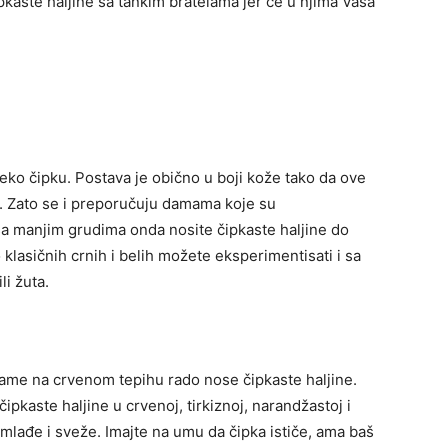
ipkaste haljine sa tankim bratelama jer će u njima Vaša
eko čipku. Postava je obično u boji kože tako da ove
vo. Zato se i preporučuju damama koje su
sa manjim grudima onda nosite čipkaste haljine do
klasičnih crnih i belih možete eksperimentisati i sa
li žuta.
ame na crvenom tepihu rado nose čipkaste haljine.
 čipkaste haljine u crvenoj, tirkiznoj, narandžastoj i
i mlađe i sveže. Imajte na umu da čipka ističe, ama baš