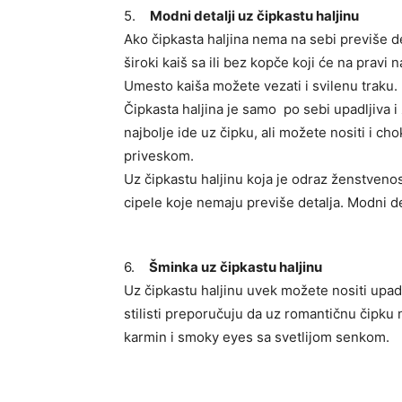
5.
Modni detalji uz čipkastu haljinu
Ako čipkasta haljina nema na sebi previše de
široki kaiš sa ili bez kopče koji će na pravi 
Umesto kaiša možete vezati i svilenu traku.
Čipkasta haljina je samo po sebi upadljiva i 
najbolje ide uz čipku, ali možete nositi i cho
priveskom.
Uz čipkastu haljinu koja je odraz ženstvenos
cipele koje nemaju previše detalja. Modni deta
6.
Šminka uz čipkastu haljinu
Uz čipkastu haljinu uvek možete nositi upadl
stilisti preporučuju da uz romantičnu čipku 
karmin i smoky eyes sa svetlijom senkom.