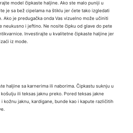
rajte model čipkaste haljine. Ako ste malo puniji u
te je sa bež cipelama na štiklu jer ćete tako izgledati
ne. Ako je predugačka onda Vas vizuelno može učiniti
e neukusno i jeftino. Ne nosite čipku od glave do pete
antikvarnice. Investirajte u kvalitetne čipkaste haljine jer
izaći iz mode.
aste haljine sa karnerima ili naborima. Čipkastu suknju u
 košulju ili teksas jaknu preko. Pored teksas jakne
 i kožnu jaknu, kardigane, bunde kao i kapute različitih
ve.