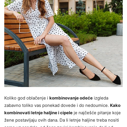
Koliko god oblačenje i
kombinovanje odeće
izgleda
zabavno toliko vas ponekad dovede i do nedoumice.
Kako
kombinovati letnje haljine i cipele
je najčešće pitanje koje
žene postavljaju ovih dana. Da li letnje haljine treba nositi