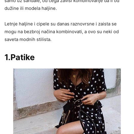
samo uz sandale, od čega zavisi kombinovanje da li od
dužine ili modela haljine.
Letnje haljine i cipele su danas raznovrsne i zaista se
mogu na bezbroj načina kombinovati, a ovo su neki od
saveta modnih stilista.
1.Patike