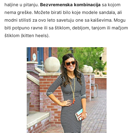
haljine u pitanju.
Bezvremenska
kombinacija
sa kojom
nema greške. Možete birati bilo koje modele sandala, ali
modni stilisti za ovo leto savetuju one sa kaiševima. Mogu
biti potpuno ravne ili sa štiklom, debljom, tanjom ili mačjom
štiklom (kitten heels).