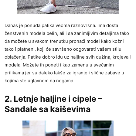
Danas je ponuda patika veoma raznovrsna. Ima dosta
ženstvenih modela belih, ali i sa zanimljivim detaljima tako
da možete u svakom trenutku pronaći model kako kožni
tako i platneni, koji će savršeno odgovarati vašem stilu
oblačenja. Patike dobro idu uz haljine svih dužina, krojeva i
modela. Možete ih poneti i kao zamenu u svečanim
prilikama jer su daleko lakše za igranje i slične zabave u
kojima ste uglavnom na nogama.
2. Letnje haljine i cipele –
Sandale sa kaiševima