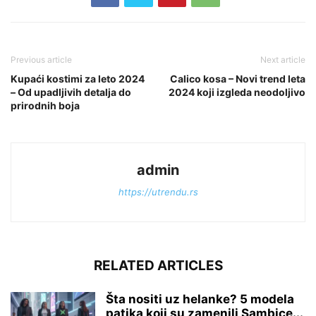
Previous article
Next article
Kupaći kostimi za leto 2024
Calico kosa – Novi trend leta
– Od upadljivih detalja do
2024 koji izgleda neodoljivo
prirodnih boja
admin
https://utrendu.rs
RELATED ARTICLES
Šta nositi uz helanke? 5 modela
patika koji su zamenili Sambice...