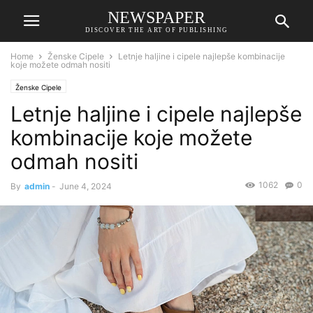
NEWSPAPER
DISCOVER THE ART OF PUBLISHING
Home
Ženske Cipele
Letnje haljine i cipele najlepše kombinacije
koje možete odmah nositi
Ženske Cipele
Letnje haljine i cipele najlepše
kombinacije koje možete
odmah nositi
1062
0
By
admin
-
June 4, 2024