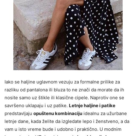
Iako se haljine uglavnom vezuju za formalne prilike za
razliku od pantalona ili bluza to ne znači da morate da ih
nosite samo uz štikle ili klasične cipele. Naprotiv one se
savršeno uklapaju i uz patike.
Letnje haljine i patike
predstavljaju
opuštenu kombinaciju
idealnu za užurbane
letnje dane, kada želite da izgledate lepo i ženstveno, a da
vam u isto vreme bude i udobno i praktično. U modnim