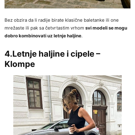
Bez obzira da li radije birate klasične baletanke ili one
mrežaste ili pak sa četvrtastim vrhom
svi modeli se mogu
dobro kombinovati uz letnje haljine
.
4.Letnje haljine i cipele –
Klompe