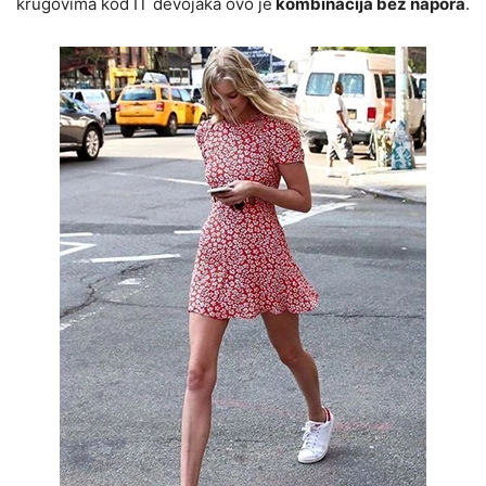
krugovima kod IT devojaka ovo je
kombinacija bez napora
.