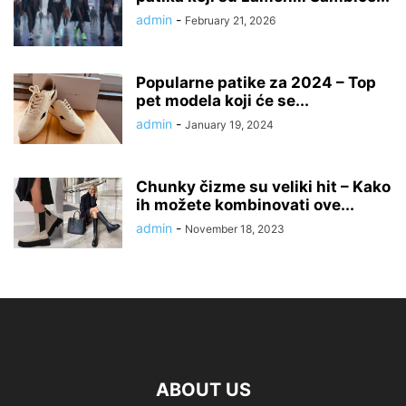
admin
-
February 21, 2026
Popularne patike za 2024 – Top
pet modela koji će se...
admin
-
January 19, 2024
Chunky čizme su veliki hit – Kako
ih možete kombinovati ove...
admin
-
November 18, 2023
ABOUT US