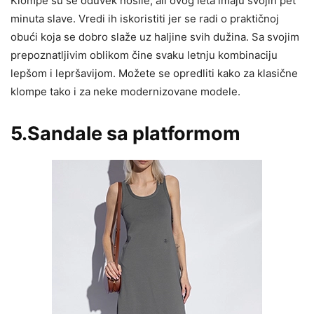
Klompe su se oduvek nosile, ali ovog leta imaju svojih pet
minuta slave. Vredi ih iskoristiti jer se radi o praktičnoj
obući koja se dobro slaže uz haljine svih dužina. Sa svojim
prepoznatljivim oblikom čine svaku letnju kombinaciju
lepšom i lepršavijom. Možete se opredliti kako za klasične
klompe tako i za neke modernizovane modele.
5.Sandale sa platformom