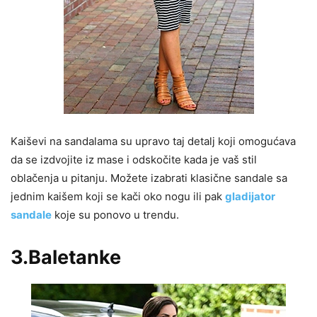
Kaiševi na sandalama su upravo taj detalj koji omogućava
da se izdvojite iz mase i odskočite kada je vaš stil
oblačenja u pitanju. Možete izabrati klasične sandale sa
jednim kaišem koji se kači oko nogu ili pak
gladijator
sandale
koje su ponovo u trendu.
3.Baletanke