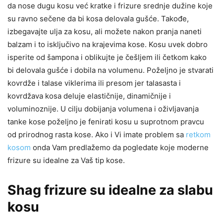
da nose dugu kosu već kratke i frizure srednje dužine koje
su ravno sečene da bi kosa delovala gušće. Takođe,
izbegavajte ulja za kosu, ali možete nakon pranja naneti
balzam i to isključivo na krajevima kose. Kosu uvek dobro
isperite od šampona i oblikujte je češljem ili četkom kako
bi delovala gušće i dobila na volumenu. Poželjno je stvarati
kovrdže i talase viklerima ili presom jer talasasta i
kovrdžava kosa deluje elastičnije, dinamičnije i
voluminoznije. U cilju dobijanja volumena i oživljavanja
tanke kose poželjno je fenirati kosu u suprotnom pravcu
od prirodnog rasta kose. Ako i Vi imate problem sa
retkom
kosom
onda Vam predlažemo da pogledate koje moderne
frizure su idealne za Vaš tip kose.
Shag frizure su idealne za slabu
kosu