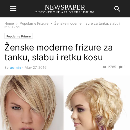
NEWSPAPER
DISCOVER THE ART OF PUBLISHING
Home
Popularne Frizure
Ženske moderne frizure za tanku, slabu i
retku kosu
Popularne Frizure
Ženske moderne frizure za
tanku, slabu i retku kosu
2785
1
By
admin
-
May 27, 2016