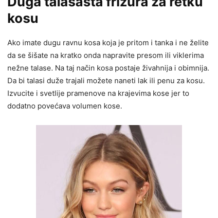
Duga talasasta frizura za retku
kosu
Ako imate dugu ravnu kosa koja je pritom i tanka i ne želite
da se šišate na kratko onda napravite presom ili viklerima
nežne talase. Na taj način kosa postaje živahnija i obimnija.
Da bi talasi duže trajali možete naneti lak ili penu za kosu.
Izvucite i svetlije pramenove na krajevima kose jer to
dodatno povećava volumen kose.