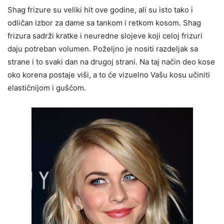
Shag frizure su veliki hit ove godine, ali su isto tako i
odličan izbor za dame sa tankom i retkom kosom. Shag
frizura sadrži kratke i neuredne slojeve koji celoj frizuri
daju potreban volumen. Poželjno je nositi razdeljak sa
strane i to svaki dan na drugoj strani. Na taj način deo kose
oko korena postaje viši, a to će vizuelno Vašu kosu učiniti
elastičnijom i gušćom.