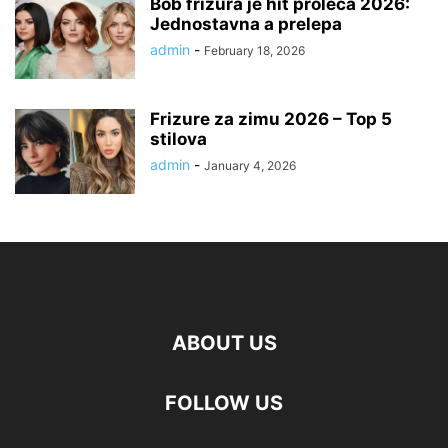
Bob frizura je hit proleća 2026:
Jednostavna a prelepa
admin
-
February 18, 2026
Frizure za zimu 2026 – Top 5
stilova
admin
-
January 4, 2026
ABOUT US
FOLLOW US