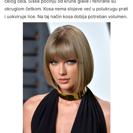
celog čela. Šiške počinju od krune glave i fenirane su
okruglom četkom. Kosa nema slojeve već u polukrugu prati
i uokviruje lice. Na taj način kosa dobija potreban volumen.