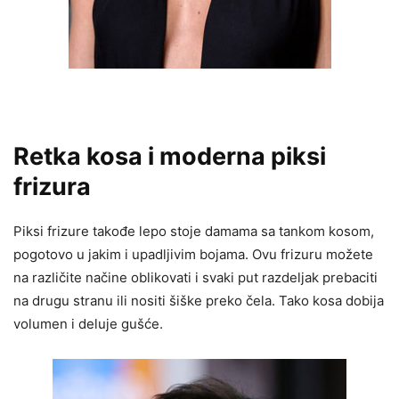
Retka kosa i moderna piksi
frizura
Piksi frizure takođe lepo stoje damama sa tankom kosom,
pogotovo u jakim i upadljivim bojama. Ovu frizuru možete
na različite načine oblikovati i svaki put razdeljak prebaciti
na drugu stranu ili nositi šiške preko čela. Tako kosa dobija
volumen i deluje gušće.