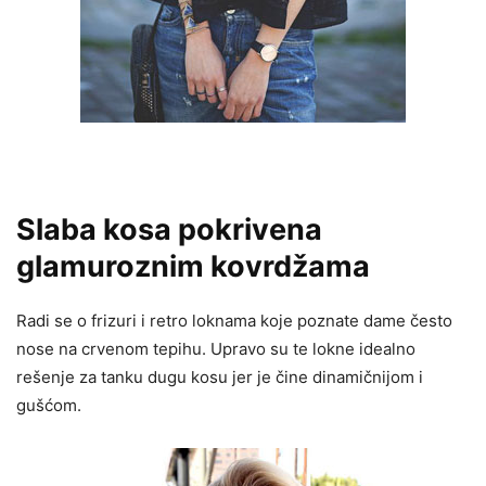
Slaba kosa pokrivena
g
lamuroznim kovrdžama
Radi se o frizuri i retro loknama koje poznate dame često
nose na crvenom tepihu. Upravo su te lokne idealno
rešenje za tanku dugu kosu jer je čine dinamičnijom i
gušćom.