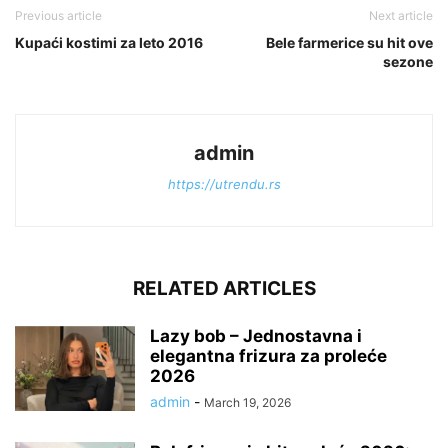
Previous article
Next article
Kupaći kostimi za leto 2016
Bele farmerice su hit ove
sezone
admin
https://utrendu.rs
RELATED ARTICLES
Lazy bob – Jednostavna i
elegantna frizura za proleće
2026
admin
-
March 19, 2026