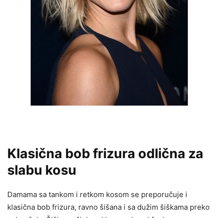
Klasična bob frizura odlična za
slabu kosu
Damama sa tankom i retkom kosom se preporučuje i
klasična bob frizura, ravno šišana i sa dužim šiškama preko