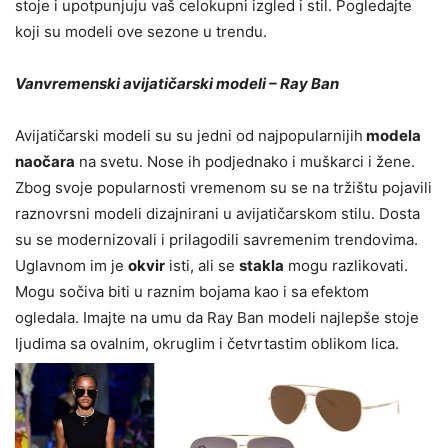
stoje i upotpunjuju vaš celokupni izgled i stil. Pogledajte
koji su modeli ove sezone u trendu.
Vanvremenski avijatičarski modeli – Ray Ban
Avijatičarski modeli su su jedni od najpopularnijih
modela
naočara
na svetu. Nose ih podjednako i muškarci i žene.
Zbog svoje popularnosti vremenom su se na tržištu pojavili
raznovrsni modeli dizajnirani u avijatičarskom stilu. Dosta
su se modernizovali i prilagodili savremenim trendovima.
Uglavnom im je
okvir
isti, ali se
stakla
mogu razlikovati.
Mogu sočiva biti u raznim bojama kao i sa efektom
ogledala. Imajte na umu da Ray Ban modeli najlepše stoje
ljudima sa ovalnim, okruglim i četvrtastim oblikom lica.