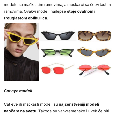
modele sa mačkastim ramovima, a muškarci sa četvrtastim
ramovima. Ovakvi modeli najlepše
stoje ovalnom i
trouglastom obliku lica
.
Cat eye modeli
Cat eye ili mačkasti modeli su
najženstveniji modeli
naočara na svetu
. Takođe su vanvremenske i uvek će biti