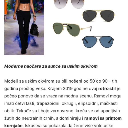
Moderne naočare za sunce sa uskim okvirom
Modeli sa uskim okvirom su bili nošeni od 50 do 90 – tih
godina prošlog veka. Krajem 2019 godine ovaj
retro stil
je
počeo ponovo da se vraća na modnu scenu. Ramovi mogu
imati četvrtasti, trapezoidni, okrugli, elipsoidni, mačkasti
oblik. Takođe su i boje zarnovrsne, kreću se od upadljivih
žutih do neutralnih crnih, a dominiraju i
ramovi sa printom
kornjače
. Iskustva su pokazala da žene više vole uske