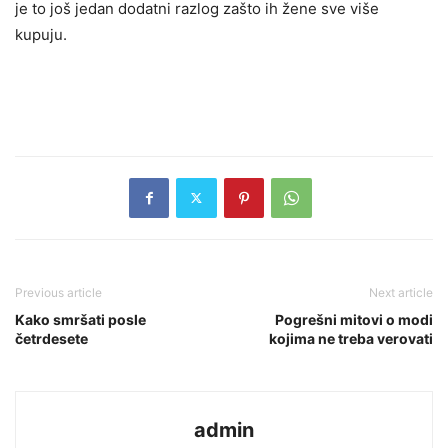
je to još jedan dodatni razlog zašto ih žene sve više
kupuju.
Previous article
Next article
Kako smršati posle
Pogrešni mitovi o modi
četrdesete
kojima ne treba verovati
admin