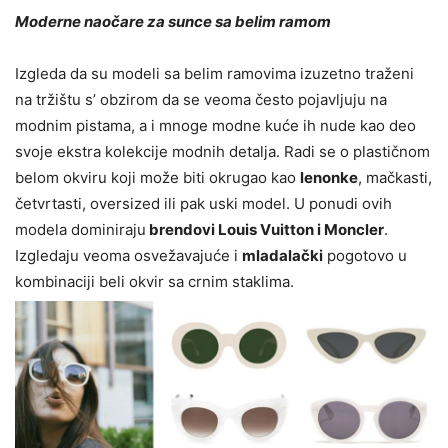
Moderne naočare za sunce sa belim ramom
Izgleda da su modeli sa belim ramovima izuzetno traženi
na tržištu s’ obzirom da se veoma često pojavljuju na
modnim pistama, a i mnoge modne kuće ih nude kao deo
svoje ekstra kolekcije modnih detalja. Radi se o plastičnom
belom okviru koji može biti okrugao kao
lenonke
, mačkasti,
četvrtasti, oversized ili pak uski model. U ponudi ovih
modela dominiraju
brendovi Louis Vuitton i Moncler
.
Izgledaju veoma osvežavajuće i
mladalački
pogotovo u
kombinaciji beli okvir sa crnim staklima.