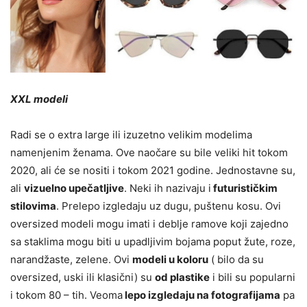
XXL modeli
Radi se o extra large ili izuzetno velikim modelima
namenjenim ženama. Ove naočare su bile veliki hit tokom
2020, ali će se nositi i tokom 2021 godine. Jednostavne su,
ali
vizuelno upečatljive
. Neki ih nazivaju i
futurističkim
stilovima
. Prelepo izgledaju uz dugu, puštenu kosu. Ovi
oversized modeli mogu imati i deblje ramove koji zajedno
sa staklima mogu biti u upadljivim bojama poput žute, roze,
narandžaste, zelene. Ovi
modeli u koloru
( bilo da su
oversized, uski ili klasični) su
od plastike
i bili su popularni
i tokom 80 – tih. Veoma
lepo izgledaju na fotografijama
pa