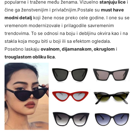
popularne i tražene među ženama. Vizuelno
stanjuju lice
i
čine ga ženstvenijim i privlačnijim.Postale su
must have
modni detalj
koji žene nose preko cele godine. I one su se
vremenom modernizovale i prilagodile savremenim
trendovima. To se odnosi na boju i debljinu okvira kao i na
stakla koja mogu biti u boji ili sa efektom ogledala.
Posebno laskaju
ovalnom, dijamanskom, okruglom
i
trouglastom obliku lica
.