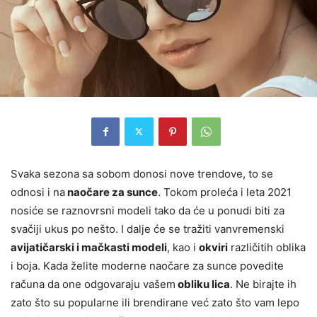
Svaka sezona sa sobom donosi nove trendove, to se
odnosi i na
naočare za sunce
. Tokom proleća i leta 2021
nosiće se raznovrsni modeli tako da će u ponudi biti za
svačiji ukus po nešto. I dalje će se tražiti vanvremenski
avijatičarski i mačkasti modeli
, kao i
okviri
različitih oblika
i boja. Kada želite moderne naočare za sunce povedite
računa da one odgovaraju vašem
obliku lica
. Ne birajte ih
zato što su popularne ili brendirane već zato što vam lepo