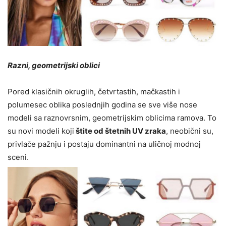
Razni, geometrijski oblici
Pored klasičnih okruglih, četvrtastih, mačkastih i
polumesec oblika poslednjih godina se sve više nose
modeli sa raznovrsnim, geometrijskim oblicima ramova. To
su novi modeli koji
štite od štetnih UV zraka
, neobični su,
privlače pažnju i postaju dominantni na uličnoj modnoj
sceni.