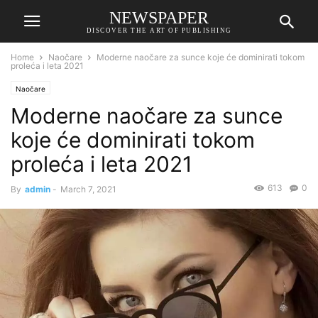
NEWSPAPER
DISCOVER THE ART OF PUBLISHING
Home
Naočare
Moderne naočare za sunce koje će dominirati tokom
proleća i leta 2021
Naočare
Moderne naočare za sunce
koje će dominirati tokom
proleća i leta 2021
613
0
By
admin
-
March 7, 2021