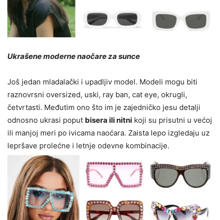
Ukrašene moderne naočare za sunce
Još jedan mladalački i upadljiv model. Modeli mogu biti
raznovrsni oversized, uski, ray ban, cat eye, okrugli,
četvrtasti. Međutim ono što im je zajedničko jesu detalji
odnosno ukrasi poput
bisera ili nitni
koji su prisutni u većoj
ili manjoj meri po ivicama naoćara. Zaista lepo izgledaju uz
lepršave prolećne i letnje odevne kombinacije.