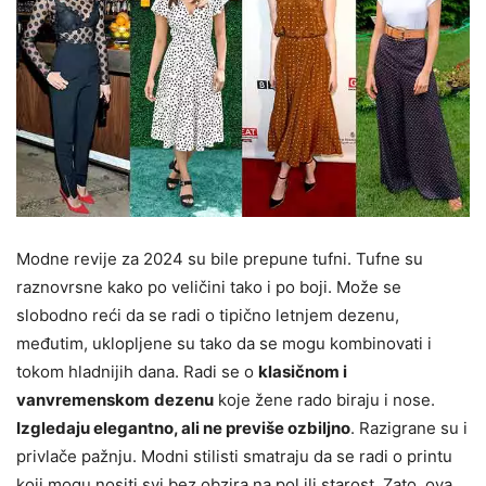
Modne revije za 2024 su bile prepune tufni. Tufne su
raznovrsne kako po veličini tako i po boji. Može se
slobodno reći da se radi o tipično letnjem dezenu,
međutim, uklopljene su tako da se mogu kombinovati i
tokom hladnijih dana. Radi se o
klasičnom i
vanvremenskom
dezenu
koje žene rado biraju i nose.
Izgledaju elegantno, ali ne previše ozbiljno
. Razigrane su i
privlače pažnju. Modni stilisti smatraju da se radi o printu
koji mogu nositi svi bez obzira na pol ili starost. Zato, ova