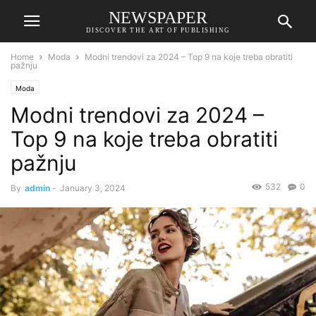
NEWSPAPER
DISCOVER THE ART OF PUBLISHING
Home
Moda
Modni trendovi za 2024 – Top 9 na koje treba obratiti
pažnju
Moda
Modni trendovi za 2024 –
Top 9 na koje treba obratiti
pažnju
532
0
By
admin
-
January 3, 2024