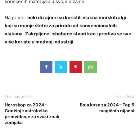
korišćenih materijala u svoje dizajne.
Na primer
neki dizajneri su koristili vlakna morskih algi
koji su manje štetni za prirodu od konvencionalnih
vlakana
.
Zakrpljene, ishabane stvari kao i prediva se sve
više koriste u modnoj industriji
.
Previous article
Next article
Horoskop za 2024 –
Boja kose za 2024 – Top 5
Godišnje astrološko
magičnih nijansi
predviđanje za svaki znak
zodijaka