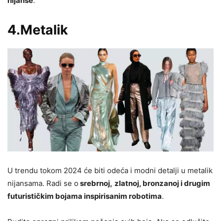
nijanse
.
4.Metalik
U trendu tokom 2024 će biti odeća i modni detalji u metalik
nijansama. Radi se o
srebrnoj,
zlatnoj, bronzanoj i drugim
futurističkim bojama inspirisanim robotima
.