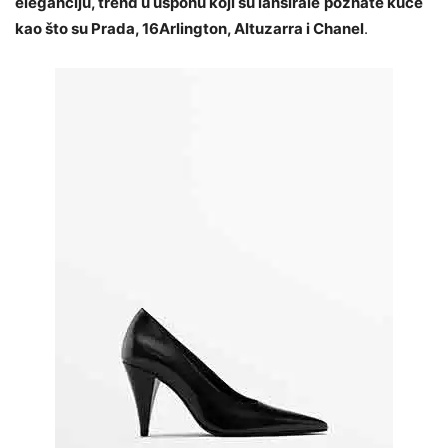
eleganciju, trend u usponu koji su lansirale
poznate kuće
kao što su Prada, 16Arlington, Altuzarra i Chanel
.