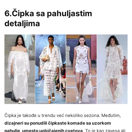
6.Čipka sa pahuljastim
detaljima
Čipka je takođe u trendu već nekoliko sezona. Međutim,
dizajneri su ponudili čipkaste komade sa uzorkom
pahulje, umesto uobičajenih cvetova
. To je kao zavesa ali