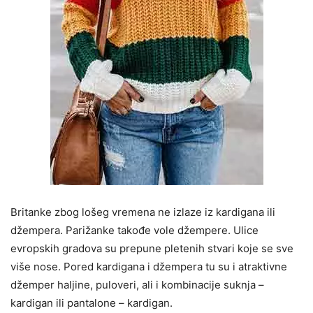
Britanke zbog lošeg vremena ne izlaze iz kardigana ili
džempera. Parižanke takođe vole džempere. Ulice
evropskih gradova su prepune pletenih stvari koje se sve
više nose. Pored kardigana i džempera tu su i atraktivne
džemper haljine, puloveri, ali i kombinacije suknja –
kardigan ili pantalone – kardigan.