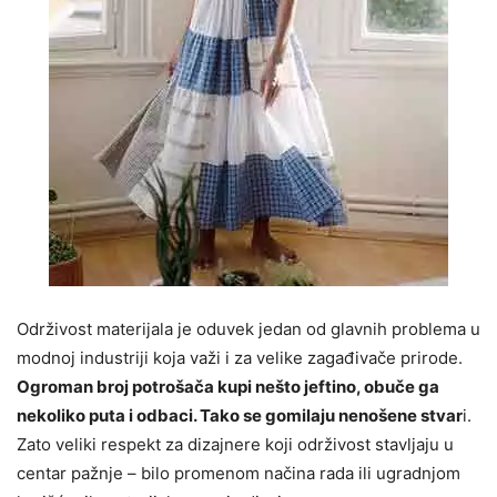
Održivost materijala je oduvek jedan od glavnih problema u
modnoj industriji koja važi i za velike zagađivače prirode.
Ogroman broj potrošača kupi nešto jeftino, obuče ga
nekoliko puta i odbaci. Tako se gomilaju nenošene stvar
i.
Zato veliki respekt za dizajnere koji održivost stavljaju u
centar pažnje – bilo promenom načina rada ili ugradnjom