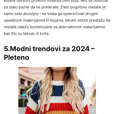
Budite oprezni prilikom nošenja ovih boja. Ako se odlučite
za zlato pazite da ne preterate. Zlato pogotovo metalik je
samo sebi dovoljno i ne treba ga opterećivati drugim
upadljivim materijalima ili bojama. Modni stilisti predlažu da
metalik odeću kombinujete sa alternativnim materijalima
kao što su teksas ili koža.
5.Modni trendovi za 2024 –
Pleteno