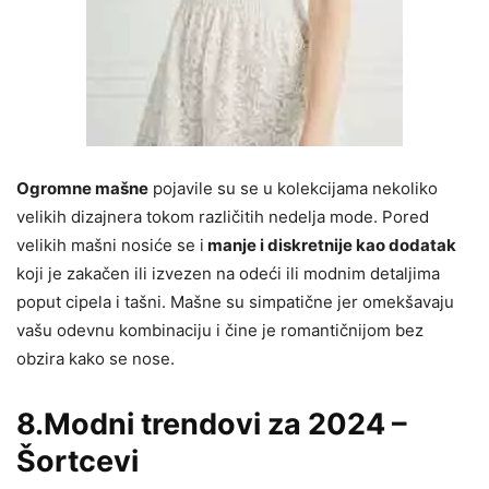
Ogromne mašne
pojavile su se u kolekcijama nekoliko
velikih dizajnera tokom različitih nedelja mode. Pored
velikih mašni nosiće se i
manje i diskretnije kao dodatak
koji je zakačen ili izvezen na odeći ili modnim detaljima
poput cipela i tašni. Mašne su simpatične jer omekšavaju
vašu odevnu kombinaciju i čine je romantičnijom bez
obzira kako se nose.
8.Modni trendovi za 2024 –
Šortcevi