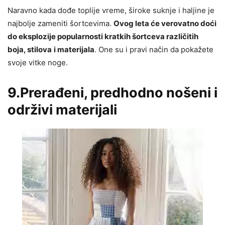
Naravno kada dođe toplije vreme, široke suknje i haljine je
najbolje zameniti šortcevima.
Ovog leta će verovatno doći
do eksplozije popularnosti kratkih šortceva različitih
boja, stilova
i materijala
. One su i pravi način da pokažete
svoje vitke noge.
9.Prerađeni, predhodno nošeni i
održivi materijali