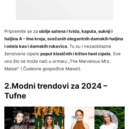
Pripremite se za
obilje satena i tvida, kaputa, suknji i
haljina A – line kroja, svečanih elegantnih damskih haljina
i odela kao i damskih rukavica
. Tu su i nezaobilazne
ženstvene cipele
poput klasičnih i kitten heel cipela
. Sve
ono što se može naći u ormaru „The Marvelous Mrs.
Maisel“ ( Čudesne gospođice Maisel).
2.Modni trendovi za 2024 –
Tufne