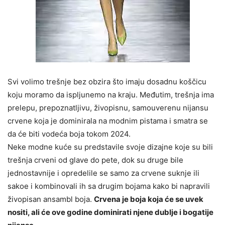
Svi volimo trešnje bez obzira što imaju dosadnu koščicu
koju moramo da ispljunemo na kraju. Međutim, trešnja ima
prelepu, prepoznatljivu, živopisnu, samouverenu nijansu
crvene koja je dominirala na modnim pistama i smatra se
da će biti vodeća boja tokom 2024.
Neke modne kuće su predstavile svoje dizajne koje su bili
trešnja crveni od glave do pete, dok su druge bile
jednostavnije i opredelile se samo za crvene suknje ili
sakoe i kombinovali ih sa drugim bojama kako bi napravili
živopisan ansambl boja.
Crvena je boja koja će se uvek
nositi, ali će ove godine dominirati njene dublje i bogatije