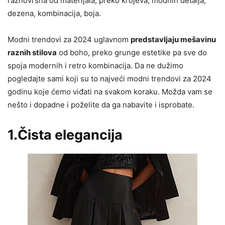
raznovrsna od materijala, preko krojeva, modnih detalja,
dezena, kombinacija, boja.
Modni trendovi za 2024 uglavnom
predstavljaju mešavinu
raznih stilova
od boho, preko grunge estetike pa sve do
spoja modernih i retro kombinacija. Da ne dužimo
pogledajte sami koji su to najveći modni trendovi za 2024
godinu koje ćemo viđati na svakom koraku. Možda vam se
nešto i dopadne i poželite da ga nabavite i isprobate.
1.Čista elegancija