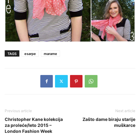
TAGS
esarpe
marame
Previous article
Next article
Christopher Kane kolekcija
Zašto dame biraju starije
za proleće/leto 2015 –
muškarce
London Fashion Week