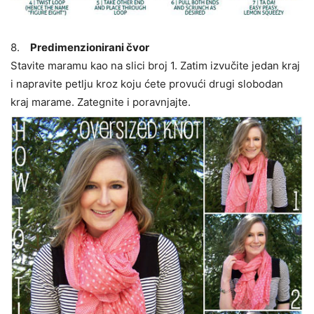
8.
Predimenzionirani čvor
Stavite maramu kao na slici broj 1. Zatim izvučite jedan kraj
i napravite petlju kroz koju ćete provući drugi slobodan
kraj marame. Zategnite i poravnjajte.