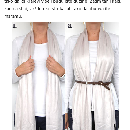
tako da joj krajevi vise i budu iste dužine. Zatim tanji kaiš,
kao na slici, vežite oko struka, ali tako da obuhvatite i
maramu.