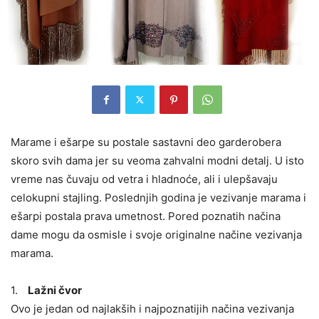
Marame i ešarpe su postale sastavni deo garderobera
skoro svih dama jer su veoma zahvalni modni detalj. U isto
vreme nas čuvaju od vetra i hladnoće, ali i ulepšavaju
celokupni stajling. Poslednjih godina je vezivanje marama i
ešarpi postala prava umetnost. Pored poznatih načina
dame mogu da osmisle i svoje originalne načine vezivanja
marama.
1.
Lažni čvor
Ovo je jedan od najlakših i najpoznatijih načina vezivanja