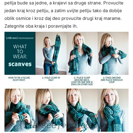
petlja bude sa jedne, a krajevi sa druge strane. Provucite
jedan kraj kroz petlju, a zatim uvijte petlju tako da dobije
oblik osmice i kroz daj deo provucite drugi kraj marame.
Zategnite oba kraja i poravnjajte ih.