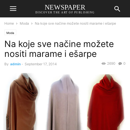
NEWSPAPER
DISCOVER THE ART OF PUBLISHING
Home
Moda
Na koje sve načine možete nositi marame i ešarpe
Moda
Na koje sve načine možete
nositi marame i ešarpe
2690
0
By
admin
-
September 17, 2014