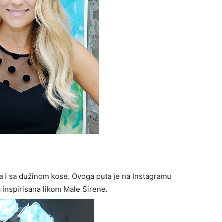
a i sa dužinom kose. Ovoga puta je na Instagramu
ja inspirisana likom Male Sirene.