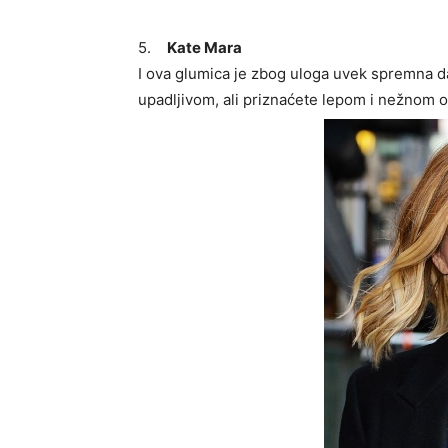
5.
Kate Mara
I ova glumica je zbog uloga uvek spremna d
upadljivom, ali priznaćete lepom i nežnom 