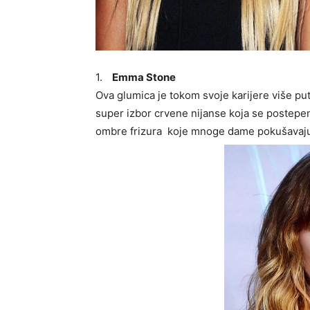
1.
Emma Stone
Ova glumica je tokom svoje karijere više pu
super izbor crvene nijanse koja se postepen
ombre frizura koje mnoge dame pokušavaju 