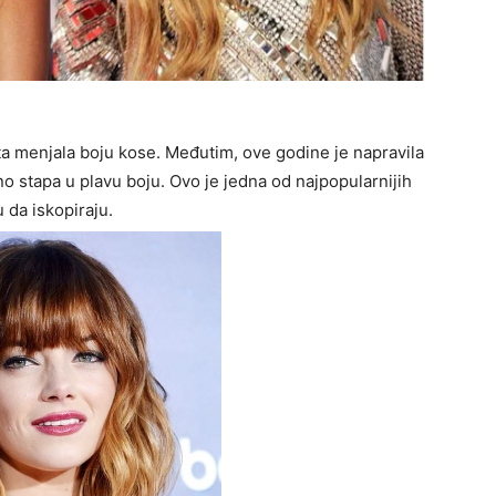
ta menjala boju kose. Međutim, ove godine je napravila
o stapa u plavu boju. Ovo je jedna od najpopularnijih
da iskopiraju.