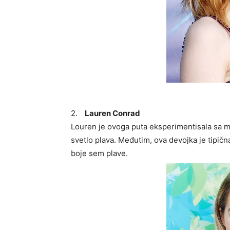
2.
Lauren Conrad
Louren je ovoga puta eksperimentisala sa m
svetlo plava. Međutim, ova devojka je tipič
boje sem plave.