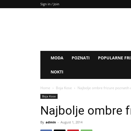
Sign in / Join
MODA
POZNATI
POPULARNE FR
NOKTI
Home
Boja Kose
Najbolje ombre frizure poznatih
Boja Kose
Najbolje ombre f
By
admin
-
August 1, 2014