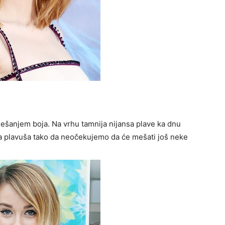
ešanjem boja. Na vrhu tamnija nijansa plave ka dnu
na plavuša tako da neočekujemo da će mešati još neke