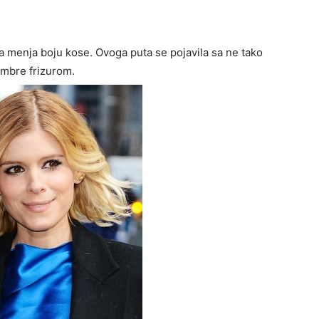
a menja boju kose. Ovoga puta se pojavila sa ne tako
ombre frizurom.