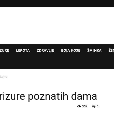
IZURE
LEPOTA
ZDRAVLJE
BOJA KOSE
ŠMINKA
ŽE
 dama
rizure poznatih dama
509
0