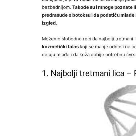
bezbednijom.
Takođe su i mnoge poznate l
predrasude o botoksu i da podstiču mlade lj
izgled
.
Možemo slobodno reći da najbolji tretmani li
kozmetički talas
koji se manje odnosi na po
deluju mlađe i da koža dobije potrebnu čvrst
1. Najbolji tretmani lica – 