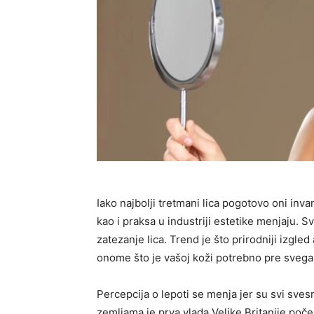
Iako najbolji tretmani lica pogotovo oni inv
kao i praksa u industriji estetike menjaju. S
zatezanje lica. Trend je što prirodniji izgled
onome što je vašoj koži potrebno pre svega d
Percepcija o lepoti se menja jer su svi sves
zemljama je prva vlada Velike Britanije poče