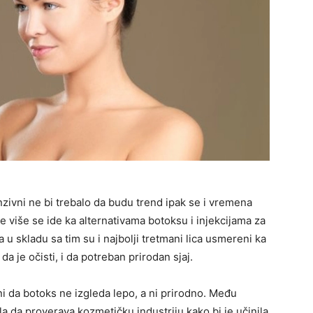
anzivni ne bi trebalo da budu trend ipak se i vremena
ve više se ide ka alternativama botoksu i injekcijama za
 a u skladu sa tim su i najbolji tretmani lica usmereni ka
a je očisti, i da potreban prirodan sjaj.
ni da botoks ne izgleda lepo, a ni prirodno. Među
la da proverava kozmetičku industriju kako bi je učinila