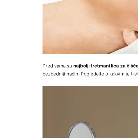
Pred vama su
najbolji tretmani lica
za čišć
bezbedniji način. Pogledajte o kakvim je tr