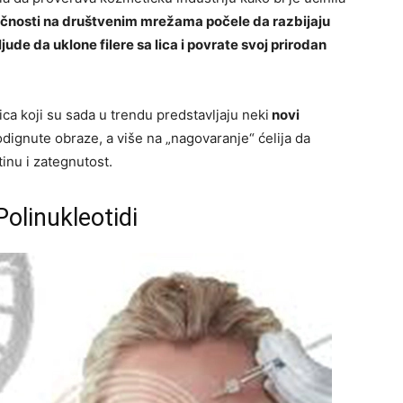
ičnosti na društvenim mrežama počele da razbijaju
ude da uklone filere sa lica i povrate svoj prirodan
ca koji su sada u trendu predstavljaju neki
novi
dignute obraze, a više na „nagovaranje“ ćelija da
inu i zategnutost.
Polinukleotidi