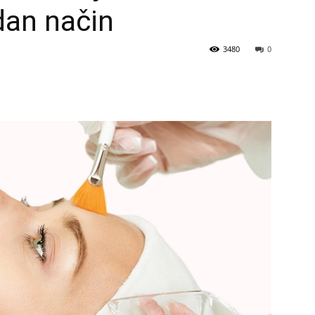
dan način
3480
0