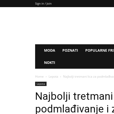
Sign in / Join
MODA
POZNATI
POPULARNE FR
NOKTI
Home
Lepota
Najbolji tretmani lica za podmlađiva
Lepota
Najbolji tretmani
podmlađivanje i 