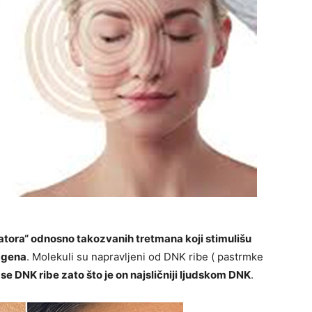
atora“ odnosno takozvanih tretmana koji stimulišu
lagena
. Molekuli su napravljeni od DNK ribe ( pastrmke
se DNK ribe zato što je on najsličniji ljudskom DNK
.