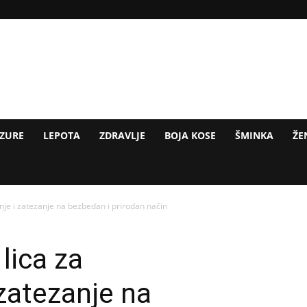
IZURE
LEPOTA
ZDRAVLJE
BOJA KOSE
ŠMINKA
ŽE
nje i zatezanje na bezbedan i prirodan način
 lica za
zatezanje na