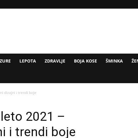
IZURE
LEPOTA
ZDRAVLJE
BOJA KOSE
ŠMINKA
ŽE
ni dizajni i trendi boje
 leto 2021 –
ni i trendi boje