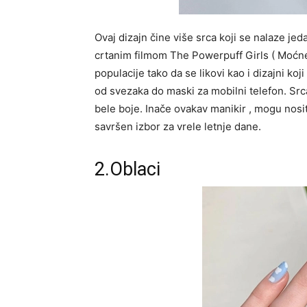
Ovaj dizajn čine više srca koji se nalaze je
crtanim filmom The Powerpuff Girls ( Moćne
populacije tako da se likovi kao i dizajni k
od svezaka do maski za mobilni telefon. Src
bele boje. Inače ovakav manikir , mogu nositi
savršen izbor za vrele letnje dane.
2.Oblaci