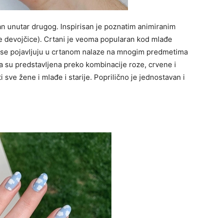
dan unutar drugog. Inspirisan je poznatim animiranim
 devojčice). Crtani je veoma popularan kod mlađe
oji se pojavljuju u crtanom nalaze na mnogim predmetima
a su predstavljena preko kombinacije roze, crvene i
 sve žene i mlađe i starije. Poprilično je jednostavan i