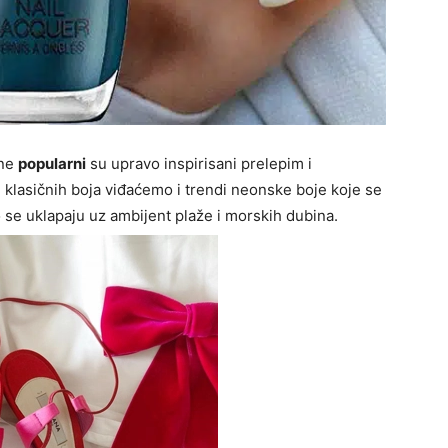
one
popularni
su upravo inspirisani prelepim i
klasičnih boja viđaćemo i trendi neonske boje koje se
 se uklapaju uz ambijent plaže i morskih dubina.