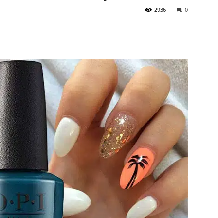
2936
0