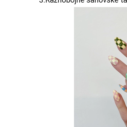
3.Raznobojne šahovske ta