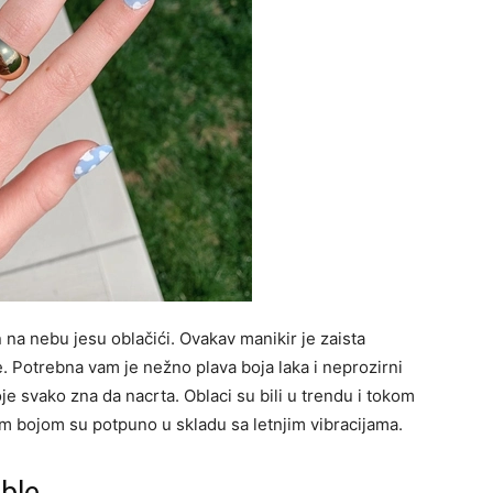
 na nebu jesu oblačići. Ovakav manikir je zaista
. Potrebna vam je nežno plava boja laka i neprozirni
je svako zna da nacrta. Oblaci su bili u trendu i tokom
m bojom su potpuno u skladu sa letnjim vibracijama.