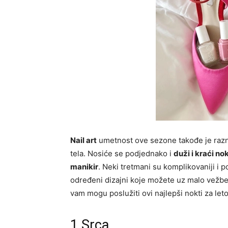
Nail art
umetnost ove sezone takođe je razn
tela. Nosiće se podjednako i
duži i kraći nok
manikir
. Neki tretmani su komplikovaniji i p
određeni dizajni koje možete uz malo vežbe i
vam mogu poslužiti ovi najlepši nokti za let
1.Srca