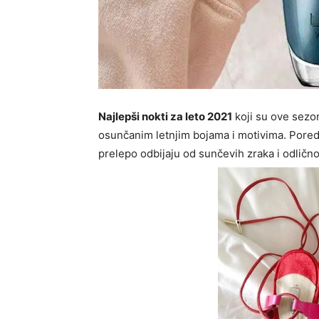
Najlepši nokti za leto 2021
koji su ove sez
osunčanim letnjim bojama i motivima. Pored 
prelepo odbijaju od sunčevih zraka i odlično