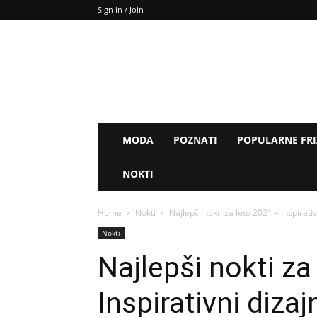
Sign in / Join
MODA
POZNATI
POPULARNE FR
NOKTI
Home
Nokti
Najlepši nokti za leto 2021 – Inspirativ
Nokti
Najlepši nokti za
Inspirativni dizaj