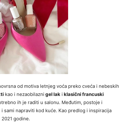
ovrsna od motiva letnjeg voća preko cveća i nebeskih
ti
kao i nezaobilazni
gel lak
i
klasični francuski
otrebno ih je raditi u salonu. Međutim, postoje i
 sami napraviti kod kuće. Kao predlog i inspiracija
o 2021 godine.