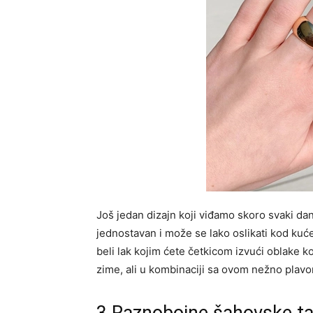
Još jedan dizajn koji viđamo skoro svaki dan
jednostavan i može se lako oslikati kod kuće
beli lak kojim ćete četkicom izvući oblake ko
zime, ali u kombinaciji sa ovom nežno plavo