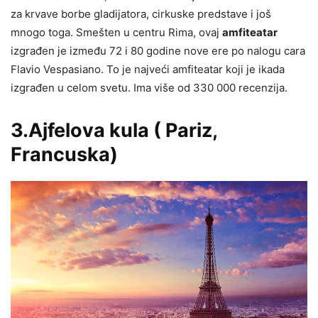
za krvave borbe gladijatora, cirkuske predstave i još
mnogo toga. Smešten u centru Rima, ovaj
amfiteatar
izgrađen je između 72 i 80 godine nove ere po nalogu cara
Flavio Vespasiano. To je najveći amfiteatar koji je ikada
izgrađen u celom svetu. Ima više od 330 000 recenzija.
3.Ajfelova kula ( Pariz,
Francuska)