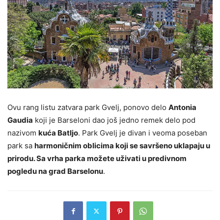
Ovu rang listu zatvara park Gvelj, ponovo delo
Antonia
Gaudia
koji je Barseloni dao još jedno remek delo pod
nazivom
kuća Batljo
. Park Gvelj je divan i veoma poseban
park sa
harmoničnim oblicima koji se savršeno uklapaju u
prirodu. Sa vrha parka možete uživati u predivnom
pogledu na grad Barselonu
.