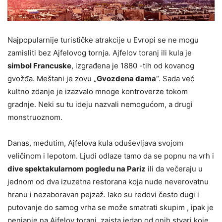
Najpopularnije turističke atrakcije u Evropi se ne mogu
zamisliti bez Ajfelovog tornja. Ajfelov toranj ili kula je
simbol Francuske
, izgrađena je 1880 -tih od kovanog
gvožđa. Meštani je zovu „
Gvozdena dama
“. Sada već
kultno zdanje je izazvalo mnoge kontroverze tokom
gradnje. Neki su tu ideju nazvali nemogućom, a drugi
monstruoznom.
Danas, međutim, Ajfelova kula oduševljava svojom
veličinom i lepotom. Ljudi odlaze tamo da se popnu na vrh i
dive spektakularnom pogledu na Pariz
ili da večeraju u
jednom od dva izuzetna restorana koja nude neverovatnu
hranu i nezaboravan pejzaž. Iako su redovi često dugi i
putovanje do samog vrha se može smatrati skupim , ipak je
penjanje na Ajfelov toranj, zaista jedan od onih stvari koje