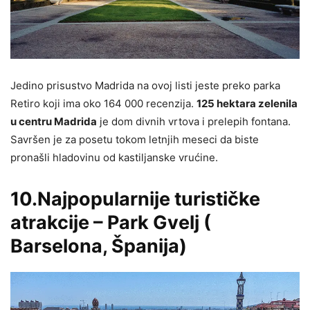
Jedino prisustvo Madrida na ovoj listi jeste preko parka
Retiro koji ima oko 164 000 recenzija.
125 hektara zelenila
u centru Madrida
je dom divnih vrtova i prelepih fontana.
Savršen je za posetu tokom letnjih meseci da biste
pronašli hladovinu od kastiljanske vrućine.
10.Najpopularnije turističke
atrakcije – Park Gvelj (
Barselona, Španija)