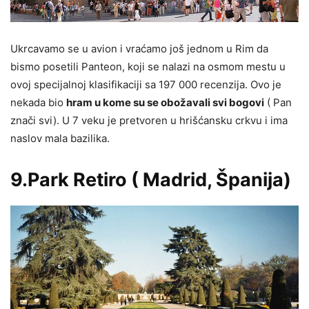
Ukrcavamo se u avion i vraćamo još jednom u Rim da
bismo posetili Panteon, koji se nalazi na osmom mestu u
ovoj specijalnoj klasifikaciji sa 197 000 recenzija. Ovo je
nekada bio
hram u kome su se obožavali svi bogovi
( Pan
znači svi). U 7 veku je pretvoren u hrišćansku crkvu i ima
naslov mala bazilika.
9.Park Retiro ( Madrid, Španija)