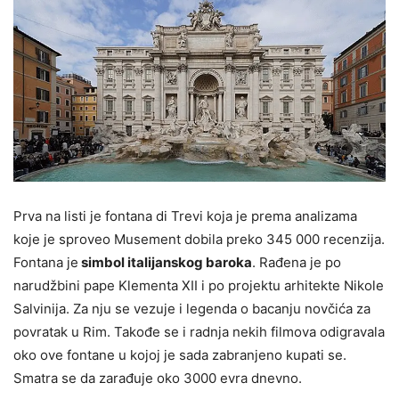
Prva na listi je fontana di Trevi koja je prema analizama
koje je sproveo Musement dobila preko 345 000 recenzija.
Fontana je
simbol italijanskog baroka
. Rađena je po
narudžbini pape Klementa XII i po projektu arhitekte Nikole
Salvinija. Za nju se vezuje i legenda o bacanju novčića za
povratak u Rim. Takođe se i radnja nekih filmova odigravala
oko ove fontane u kojoj je sada zabranjeno kupati se.
Smatra se da zarađuje oko 3000 evra dnevno.