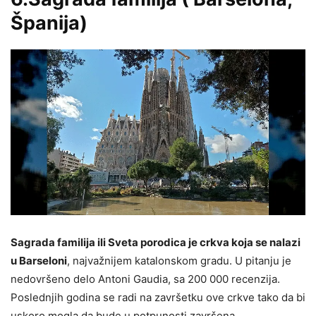
Španija)
Sagrada familija ili Sveta porodica je crkva koja se nalazi
u Barseloni
, najvažnijem katalonskom gradu. U pitanju je
nedovršeno delo Antoni Gaudia, sa 200 000 recenzija.
Poslednjih godina se radi na završetku ove crkve tako da bi
uskoro mogla da bude u potpunosti završena.