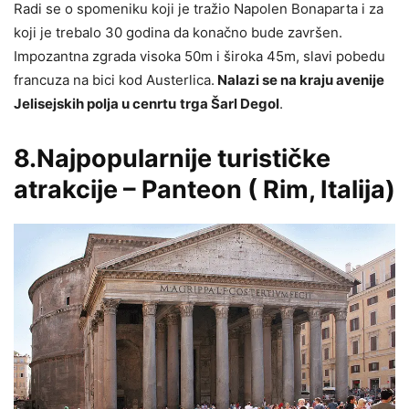
Radi se o spomeniku koji je tražio Napolen Bonaparta i za
koji je trebalo 30 godina da konačno bude završen.
Impozantna zgrada visoka 50m i široka 45m, slavi pobedu
francuza na bici kod Austerlica.
Nalazi se na kraju avenije
Jelisejskih polja u cenrtu
trga Šarl Degol
.
8.Najpopularnije turističke
atrakcije – Panteon ( Rim, Italija)