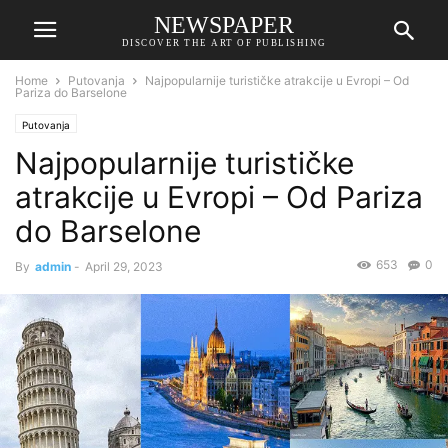
NEWSPAPER
DISCOVER THE ART OF PUBLISHING
Home
Putovanja
Najpopularnije turističke atrakcije u Evropi – Od
Pariza do Barselone
Putovanja
Najpopularnije turističke
atrakcije u Evropi – Od Pariza
do Barselone
653
0
By
admin
-
April 29, 2023