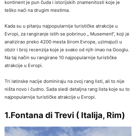
kontinent je pun čuda i istorijskih znamenitosti koje je
teško naći na drugim mestima.
Kada su u pitanju najpopularnije turističke atrakcije u
Evropi, za rangiranje istih se pobrinuo „ Musement“, koji je
analizirao preko 4200 mesta širom Evrope, uzimajući u
obzir i broj recenzija koje je svako od njih imao na Googlu.
Na taj način su rangirane 10 najpopularnije turističke
atrakcije u Evropi.
Tri latinske nacije dominiraju na ovoj rang listi, ali to nije
ništa novo i čudno. Sada sledi detaljna rang lista koje su to
najpopularnije turističke atrakcije u Evropi.
1.Fontana di Trevi ( Italija, Rim)