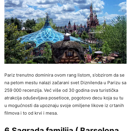
Pariz trenutno dominira ovom rang listom, s’obzirom da se
na petom mestu nalazi začarani svet Diznilenda u Parizu sa
259 000 recenzija. Već više od 30 godina ova turistička
atrakcija oduševljava posetioce, pogotovo decu koja su tu
u mogućnosti da upoznaju svoje omiljene likove iz crtanih
filmova i to od krvi i mesa.
6.Sagrada familija ( Barselona,