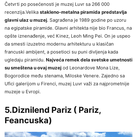
Četvrti po posećenosti je muzej Luvr sa 266 000
recenzija.Velika
stakleno-metalna piramida
predstavlja
glavni ulaz u muzej
. Sagrađena je 1989 godine po uzoru
na egipatske piramide. Glavni arhitekta nije bio Francus, na
opšte iznenađenje, već Kinez, Leoh Ming Pei. On je uspeo
da smesti izuzetno modernu arhitekturu u klasičan
francuski ambijent, a posetioci su puni divljenja kada
ugledaju piramidu.
Najveća remek dela svetske umetnosti
su smeštena u ovaj muzej
od Leonardove Mona Lize,
Bogorodice među stenama, Miloske Venere. Zajedno sa
Ufici galerijom u Firenci, muzej Luvr važi za najprometnije
muzeje u Evropi.
5.Diznilend Pariz ( Pariz,
Feancuska)