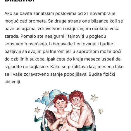
Ako se bavite zanatskim poslovima od 21 novembra je
moguć pad prometa. Sa druge strane one blizance koji se
bave uslugama, zdravstvom i osiguranjem očekuje veća
zarada. Pomalo ste nesigurni i tajnoviti u pogledu
sopstvenih osećanja. Izbegavajte flertovanje i budite
pažljiviji sa svojim partnerom jer u suprotnom može doći
do ozbiljnih sukoba. Ipak ćete do kraja meseca uspeti da
izgladite nesuglasice. Kako se približava kraj meseca tako
se i vaše zdravstveno stanje poboljšava. Budite fizički
aktivniji.