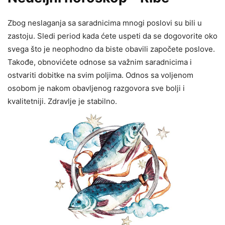
Zbog neslaganja sa saradnicima mnogi poslovi su bili u
zastoju. Sledi period kada ćete uspeti da se dogovorite oko
svega što je neophodno da biste obavili započete poslove.
Takođe, obnovićete odnose sa važnim saradnicima i
ostvariti dobitke na svim poljima. Odnos sa voljenom
osobom je nakom obavljenog razgovora sve bolji i
kvalitetniji. Zdravlje je stabilno.