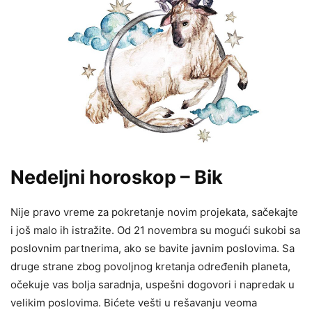
Nedeljni horoskop – Bik
Nije pravo vreme za pokretanje novim projekata, sačekajte
i još malo ih istražite. Od 21 novembra su mogući sukobi sa
poslovnim partnerima, ako se bavite javnim poslovima. Sa
druge strane zbog povoljnog kretanja određenih planeta,
očekuje vas bolja saradnja, uspešni dogovori i napredak u
velikim poslovima. Bićete vešti u rešavanju veoma