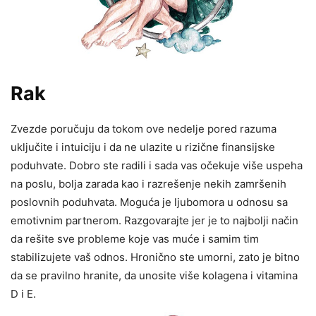
Rak
Zvezde poručuju da tokom ove nedelje pored razuma
uključite i intuiciju i da ne ulazite u rizične finansijske
poduhvate. Dobro ste radili i sada vas očekuje više uspeha
na poslu, bolja zarada kao i razrešenje nekih zamršenih
poslovnih poduhvata. Moguća je ljubomora u odnosu sa
emotivnim partnerom. Razgovarajte jer je to najbolji način
da rešite sve probleme koje vas muće i samim tim
stabilizujete vaš odnos. Hronično ste umorni, zato je bitno
da se pravilno hranite, da unosite više kolagena i vitamina
D i E.