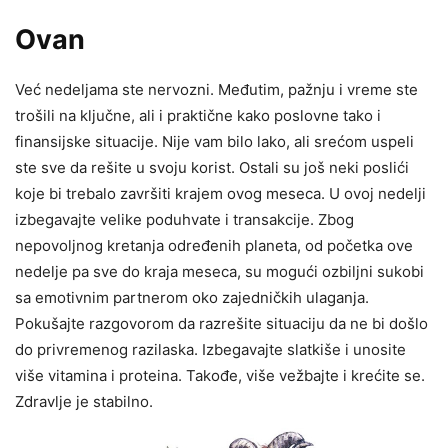
Ovan
Već nedeljama ste nervozni. Međutim, pažnju i vreme ste
trošili na ključne, ali i praktične kako poslovne tako i
finansijske situacije. Nije vam bilo lako, ali srećom uspeli
ste sve da rešite u svoju korist. Ostali su još neki poslići
koje bi trebalo završiti krajem ovog meseca. U ovoj nedelji
izbegavajte velike poduhvate i transakcije. Zbog
nepovoljnog kretanja određenih planeta, od početka ove
nedelje pa sve do kraja meseca, su mogući ozbiljni sukobi
sa emotivnim partnerom oko zajedničkih ulaganja.
Pokušajte razgovorom da razrešite situaciju da ne bi došlo
do privremenog razilaska. Izbegavajte slatkiše i unosite
više vitamina i proteina. Takođe, više vežbajte i krećite se.
Zdravlje je stabilno.