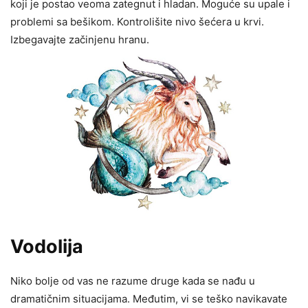
koji je postao veoma zategnut i hladan. Moguće su upale i
problemi sa bešikom. Kontrolišite nivo šećera u krvi.
Izbegavajte začinjenu hranu.
Vodolija
Niko bolje od vas ne razume druge kada se nađu u
dramatičnim situacijama. Međutim, vi se teško navikavate