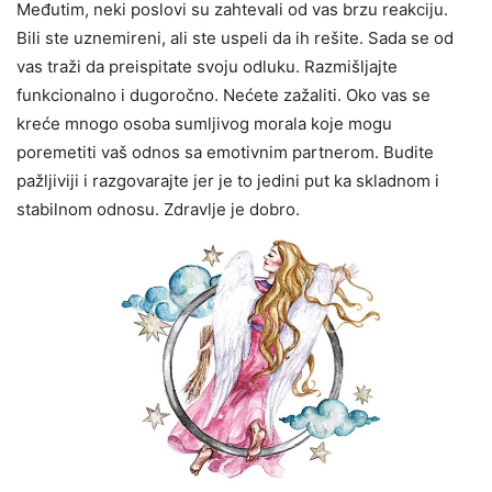
Međutim, neki poslovi su zahtevali od vas brzu reakciju.
Bili ste uznemireni, ali ste uspeli da ih rešite. Sada se od
vas traži da preispitate svoju odluku. Razmišljajte
funkcionalno i dugoročno. Nećete zažaliti. Oko vas se
kreće mnogo osoba sumljivog morala koje mogu
poremetiti vaš odnos sa emotivnim partnerom. Budite
pažljiviji i razgovarajte jer je to jedini put ka skladnom i
stabilnom odnosu. Zdravlje je dobro.