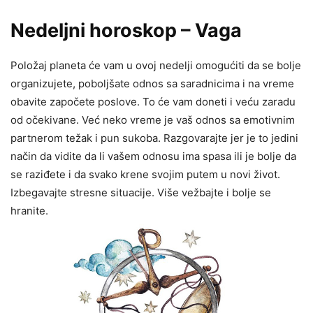
Nedeljni horoskop – Vaga
Položaj planeta će vam u ovoj nedelji omogućiti da se bolje
organizujete, poboljšate odnos sa saradnicima i na vreme
obavite započete poslove. To će vam doneti i veću zaradu
od očekivane. Već neko vreme je vaš odnos sa emotivnim
partnerom težak i pun sukoba. Razgovarajte jer je to jedini
način da vidite da li vašem odnosu ima spasa ili je bolje da
se raziđete i da svako krene svojim putem u novi život.
Izbegavajte stresne situacije. Više vežbajte i bolje se
hranite.