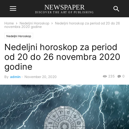
NEWSPAPER
DISCOVER THE ART OF PUBLISHING
Home
Nedeljni Horoskop
Nedeljni horoskop za period od 20 do 26
novembra 2020 godine
Nedeljni Horoskop
Nedeljni horoskop za period
od 20 do 26 novembra 2020
godine
235
0
By
admin
-
November 20, 2020