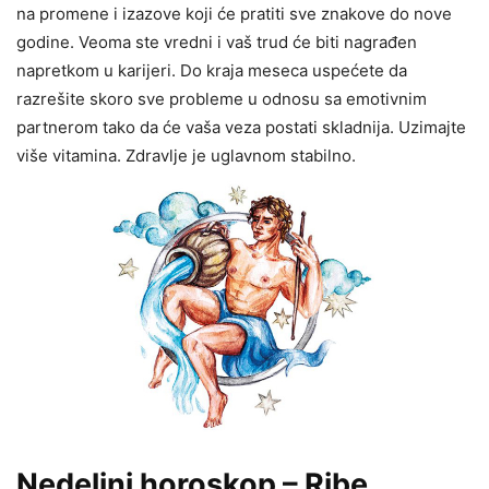
na promene i izazove koji će pratiti sve znakove do nove
godine. Veoma ste vredni i vaš trud će biti nagrađen
napretkom u karijeri. Do kraja meseca uspećete da
razrešite skoro sve probleme u odnosu sa emotivnim
partnerom tako da će vaša veza postati skladnija. Uzimajte
više vitamina. Zdravlje je uglavnom stabilno.
Nedeljni horoskop – Ribe