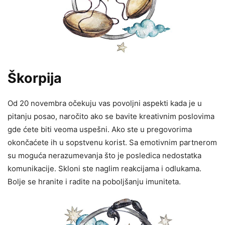
Škorpija
Od 20 novembra očekuju vas povoljni aspekti kada je u
pitanju posao, naročito ako se bavite kreativnim poslovima
gde ćete biti veoma uspešni. Ako ste u pregovorima
okončaćete ih u sopstvenu korist. Sa emotivnim partnerom
su moguća nerazumevanja što je posledica nedostatka
komunikacije. Skloni ste naglim reakcijama i odlukama.
Bolje se hranite i radite na poboljšanju imuniteta.