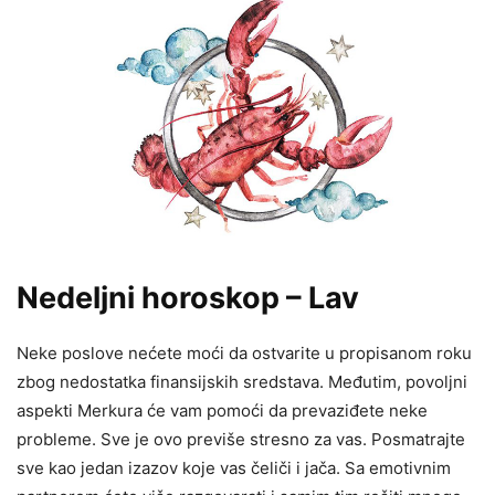
Nedeljni horoskop – Lav
Neke poslove nećete moći da ostvarite u propisanom roku
zbog nedostatka finansijskih sredstava. Međutim, povoljni
aspekti Merkura će vam pomoći da prevaziđete neke
probleme. Sve je ovo previše stresno za vas. Posmatrajte
sve kao jedan izazov koje vas čeliči i jača. Sa emotivnim