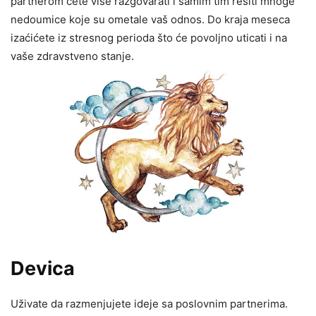
partnerom ćete više razgovarati i samim tim rešiti mnoge
nedoumice koje su ometale vaš odnos. Do kraja meseca
izaćićete iz stresnog perioda što će povoljno uticati i na
vaše zdravstveno stanje.
Devica
Uživate da razmenjujete ideje sa poslovnim partnerima.