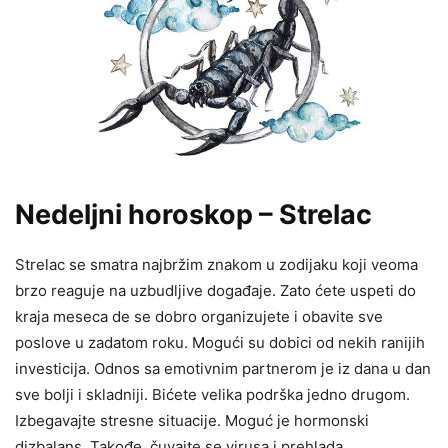
Nedeljni horoskop – Strelac
Strelac se smatra najbržim znakom u zodijaku koji veoma
brzo reaguje na uzbudljive događaje. Zato ćete uspeti do
kraja meseca de se dobro organizujete i obavite sve
poslove u zadatom roku. Mogući su dobici od nekih ranijih
investicija. Odnos sa emotivnim partnerom je iz dana u dan
sve bolji i skladniji. Bićete velika podrška jedno drugom.
Izbegavajte stresne situacije. Moguć je hormonski
dizbalans. Takođe, čuvajte se virusa i prehlada.