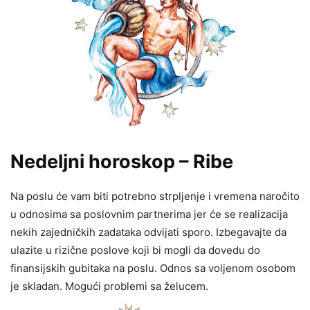
Nedeljni horoskop – Ribe
Na poslu će vam biti potrebno strpljenje i vremena naročito
u odnosima sa poslovnim partnerima jer će se realizacija
nekih zajedničkih zadataka odvijati sporo. Izbegavajte da
ulazite u rizične poslove koji bi mogli da dovedu do
finansijskih gubitaka na poslu. Odnos sa voljenom osobom
je skladan. Mogući problemi sa želucem.