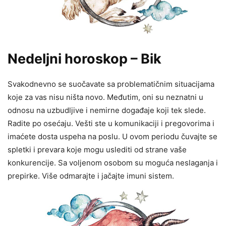
Nedeljni horoskop – Bik
Svakodnevno se suočavate sa problematičnim situacijama
koje za vas nisu ništa novo. Međutim, oni su neznatni u
odnosu na uzbudljive i nemirne događaje koji tek slede.
Radite po osećaju. Vešti ste u komunikaciji i pregovorima i
imaćete dosta uspeha na poslu. U ovom periodu čuvajte se
spletki i prevara koje mogu uslediti od strane vaše
konkurencije. Sa voljenom osobom su moguća neslaganja i
prepirke. Više odmarajte i jačajte imuni sistem.