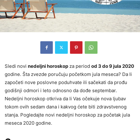
Sledi novi
nedeljni horoskop
za period
od 3 do 9 jula 2020
godine. Šta zvezde poručuju početkom jula meseca? Da li
započeti nove poslovne poduhvate ili sačekati da prođu
godišnji odmori i leto odnosno da dođe septembar.
Nedeljni horoskop otkriva da li Vas očekuje nova ljubav
tokom ovih sedam dana i kakvog ćete biti zdravstvenog
stanja. Pogledajte novi nedeljni horoskop za početak jula
meseca 2020 godine.