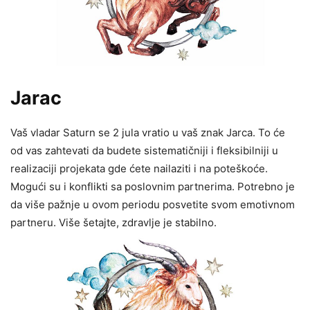
Jarac
Vaš vladar Saturn se 2 jula vratio u vaš znak Jarca. To će
od vas zahtevati da budete sistematičniji i fleksibilniji u
realizaciji projekata gde ćete nailaziti i na poteškoće.
Mogući su i konflikti sa poslovnim partnerima. Potrebno je
da više pažnje u ovom periodu posvetite svom emotivnom
partneru. Više šetajte, zdravlje je stabilno.