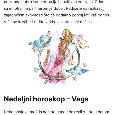
potrebna dobra koncentracija i pozitivna energija. Odnos
sa emotivnim partnerom je dobar. Radićete na realizaciji
zajedničkih aktivnosti što će dodatno poboljšati vaš odnos.
Više se krećite i radite vežbe za istezanje mišića.
Nedeljni horoskop – Vaga
Neke poslove možda nećete uspeti da realizujete u datom