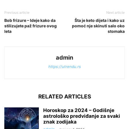
Previous article
Next article
Bob frizure – Ideje kako da
Šta je keto dijeta i kako uz
stilizujete paž frizure ovog
pomoć nje skinuti salo oko
leta
stomaka
admin
https://utrendu.rs
RELATED ARTICLES
Horoskop za 2024 – Godišnje
astrološko predviđanje za svaki
znak zodijaka