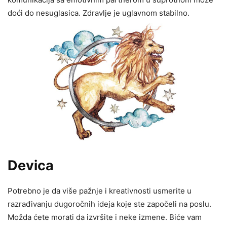
doći do nesuglasica. Zdravlje je uglavnom stabilno.
Devica
Potrebno je da više pažnje i kreativnosti usmerite u
razrađivanju dugoročnih ideja koje ste započeli na poslu.
Možda ćete morati da izvršite i neke izmene. Biće vam