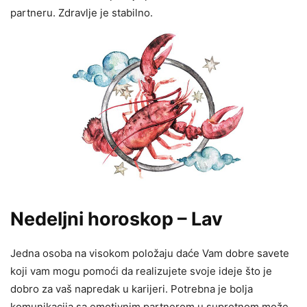
partneru. Zdravlje je stabilno.
Nedeljni horoskop – Lav
Jedna osoba na visokom položaju daće Vam dobre savete
koji vam mogu pomoći da realizujete svoje ideje što je
dobro za vaš napredak u karijeri. Potrebna je bolja
komunikacija sa emotivnim partnerom u suprotnom može