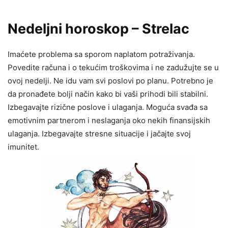
Nedeljni horoskop – Strelac
Imaćete problema sa sporom naplatom potraživanja.
Povedite računa i o tekućim troškovima i ne zadužujte se u
ovoj nedelji. Ne idu vam svi poslovi po planu. Potrebno je
da pronađete bolji način kako bi vaši prihodi bili stabilni.
Izbegavajte rizične poslove i ulaganja. Moguća svađa sa
emotivnim partnerom i neslaganja oko nekih finansijskih
ulaganja. Izbegavajte stresne situacije i jačajte svoj
imunitet.