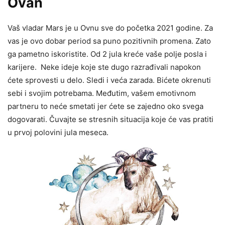
Ovan
Vaš vladar Mars je u Ovnu sve do početka 2021 godine. Za
vas je ovo dobar period sa puno pozitivnih promena. Zato
ga pametno iskoristite. Od 2 jula kreće vaše polje posla i
karijere. Neke ideje koje ste dugo razrađivali napokon
ćete sprovesti u delo. Sledi i veća zarada. Bićete okrenuti
sebi i svojim potrebama. Međutim, vašem emotivnom
partneru to neće smetati jer ćete se zajedno oko svega
dogovarati. Čuvajte se stresnih situacija koje će vas pratiti
u prvoj polovini jula meseca.