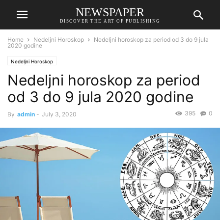
NEWSPAPER
DISCOVER THE ART OF PUBLISHING
Home
Nedeljni Horoskop
Nedeljni horoskop za period od 3 do 9 jula
2020 godine
Nedeljni Horoskop
Nedeljni horoskop za period
od 3 do 9 jula 2020 godine
395
0
By
admin
-
July 3, 2020