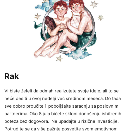
Rak
Vi biste želeli da odmah realizujete svoje ideje, ali to se
neće desiti u ovoj nedelji već sredinom meseca. Do tada
sve dobro proučite i poboljšajte saradnju sa poslovnim
partnerima. Oko 8 jula bićete skloni donošenju ishitrenih
poteza bez dogovora. Ne upadajte u rizične investicije.
Potrudite se da više pažnje posvetite svom emotivnom