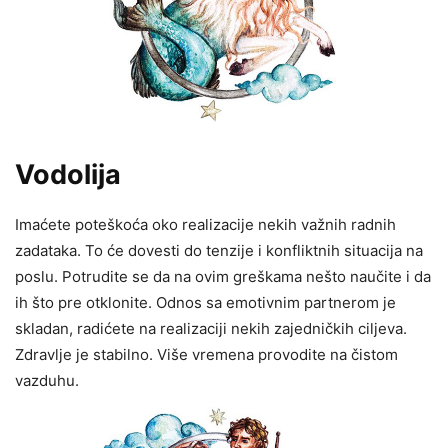
Vodolija
Imaćete poteškoća oko realizacije nekih važnih radnih
zadataka. To će dovesti do tenzije i konfliktnih situacija na
poslu. Potrudite se da na ovim greškama nešto naučite i da
ih što pre otklonite. Odnos sa emotivnim partnerom je
skladan, radićete na realizaciji nekih zajedničkih ciljeva.
Zdravlje je stabilno. Više vremena provodite na čistom
vazduhu.