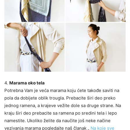
4.
Marama oko tela
Potrebna Vam je veća marama koju ćete takođe saviti na
pola da dobijete oblik trougla. Prebacite širi deo preko
jednog ramena, a krajeve vežite dole sa druge strane. Na
kraju širi deo prebacite sa ramena po sredini tela i lepo
namestite. Ukoliko želite da naučite još neke načine
vezivanja marama pogledajte naš članak „
Na koje sve