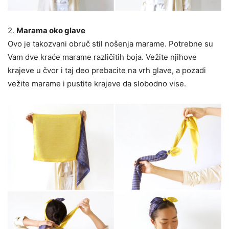
2.
Marama oko glave
Ovo je takozvani obruč stil nošenja marame. Potrebne su
Vam dve kraće marame različitih boja. Vežite njihove
krajeve u čvor i taj deo prebacite na vrh glave, a pozadi
vežite marame i pustite krajeve da slobodno vise.