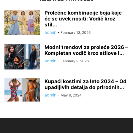
Prolećne kombinacije boja koje
će se uvek nositi: Vodič kroz
stil...
admin
-
February 18, 2026
Modni trendovi za proleće 2026 –
Kompletan vodič kroz stilove i...
admin
-
February 9, 2026
Kupaći kostimi za leto 2024 – Od
upadljivih detalja do prirodnih...
admin
-
May 9, 2024