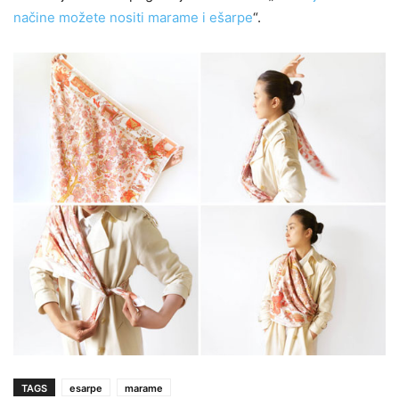
načine možete nositi marame i ešarpe
“.
TAGS
esarpe
marame