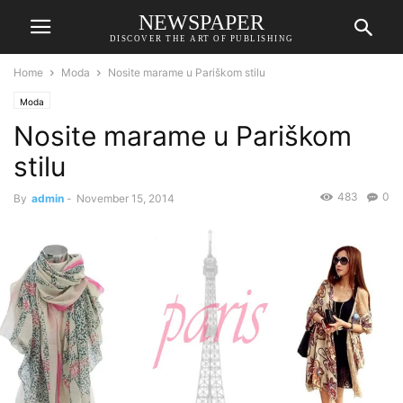
NEWSPAPER
DISCOVER THE ART OF PUBLISHING
Home
Moda
Nosite marame u Pariškom stilu
Moda
Nosite marame u Pariškom
stilu
483
0
By
admin
-
November 15, 2014