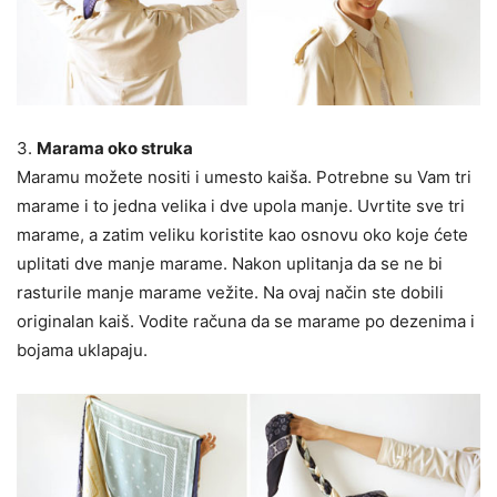
3.
Marama oko struka
Maramu možete nositi i umesto kaiša. Potrebne su Vam tri
marame i to jedna velika i dve upola manje. Uvrtite sve tri
marame, a zatim veliku koristite kao osnovu oko koje ćete
uplitati dve manje marame. Nakon uplitanja da se ne bi
rasturile manje marame vežite. Na ovaj način ste dobili
originalan kaiš. Vodite računa da se marame po dezenima i
bojama uklapaju.