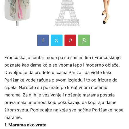
Francuska je centar mode pa su samim tim i Francuskinje
poznate kao dame koje se veoma lepo i moderno oblače.
Dovoljno je da prođete ulicama Pariza i da vidite kako
Parižanke vode računa o svom izgledu i to od frizure do
cipela. Naročito su poznate po kreativnom nošenju
marama. Za njih je vezivanje i nošenje marama postala
prava mala umetnost koju pokušavaju da kopiraju dame
širom sveta. Pogledajte na koje sve načine Parižanke nose
marame.
1.
Marama oko vrata