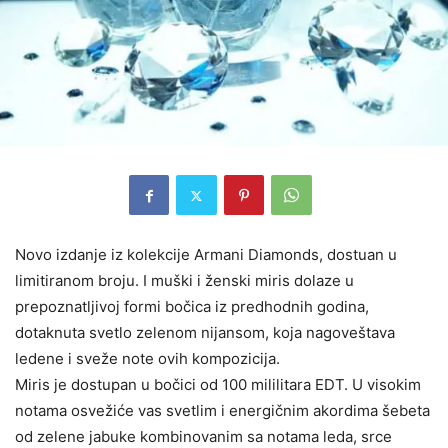
Novo izdanje iz kolekcije Armani Diamonds, dostuan u
limitiranom broju. I muški i ženski miris dolaze u
prepoznatljivoj formi bočica iz predhodnih godina,
dotaknuta svetlo zelenom nijansom, koja nagoveštava
ledene i sveže note ovih kompozicija.
Miris je
dostupan u bočici od 100 mililitara EDT. U visokim
notama osvežiće vas svetlim i energičnim akordima šebeta
od zelene jabuke kombinovanim sa notama leda, srce