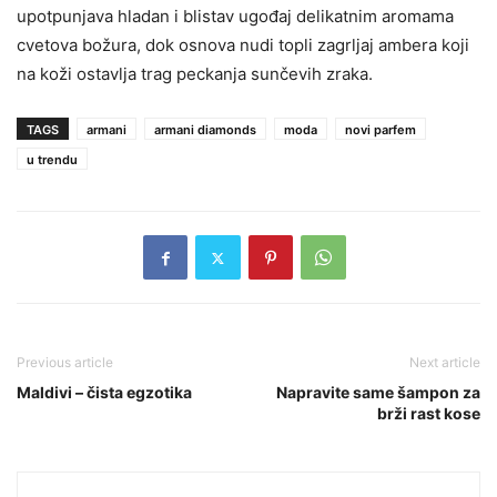
upotpunjava hladan i blistav ugođaj delikatnim aromama
cvetova božura, dok osnova nudi topli zagrljaj ambera koji
na koži ostavlja trag peckanja sunčevih zraka.
TAGS
armani
armani diamonds
moda
novi parfem
u trendu
Previous article
Next article
Maldivi – čista egzotika
Napravite same šampon za
brži rast kose