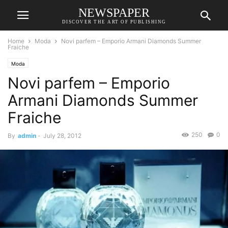
NEWSPAPER
DISCOVER THE ART OF PUBLISHING
Home
Moda
Novi parfem – Emporio Armani Diamonds Summer
Fraiche
Moda
Novi parfem – Emporio
Armani Diamonds Summer
Fraiche
250
0
By
admin
-
July 28, 2012