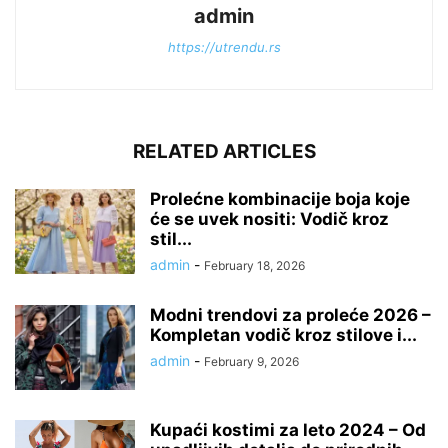
admin
https://utrendu.rs
RELATED ARTICLES
Prolećne kombinacije boja koje
će se uvek nositi: Vodič kroz
stil...
admin
-
February 18, 2026
Modni trendovi za proleće 2026 –
Kompletan vodič kroz stilove i...
admin
-
February 9, 2026
Kupaći kostimi za leto 2024 – Od