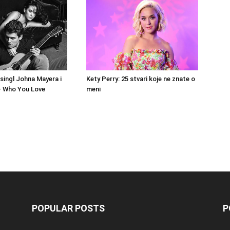
singl Johna Mayera i
Kety Perry: 25 stvari koje ne znate o
– Who You Love
meni
POPULAR POSTS
P