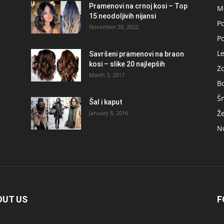
Pramenovi na crnoj kosi – Top
M
15 neodoljivih nijansi
Po
November 30, 2022
P
L
Savršeni pramenovi na braon
kosi – slike 20 najlepših
Zd
March 3, 2017
B
Š
Šal i kaput
Ž
January 8, 2016
No
OUT US
F