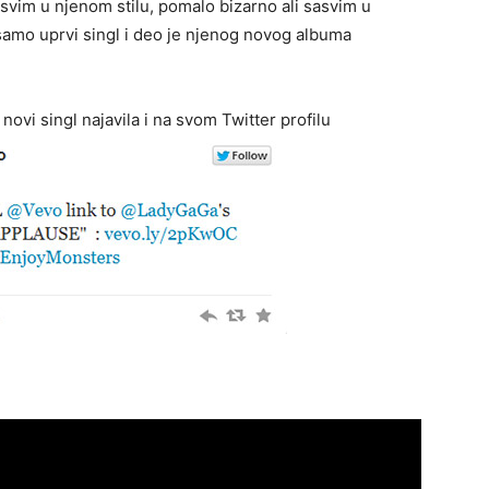
asvim u njenom stilu, pomalo bizarno ali sasvim u
samo uprvi singl i deo je njenog novog albuma
ovi singl najavila i na svom Twitter profilu