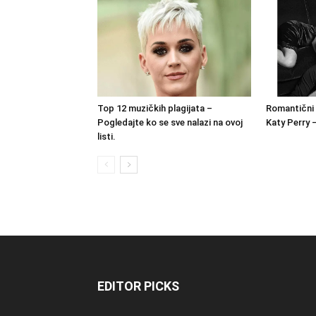
Top 12 muzičkih plagijata –
Romantični 
Pogledajte ko se sve nalazi na ovoj
Katy Perry 
listi.
EDITOR PICKS