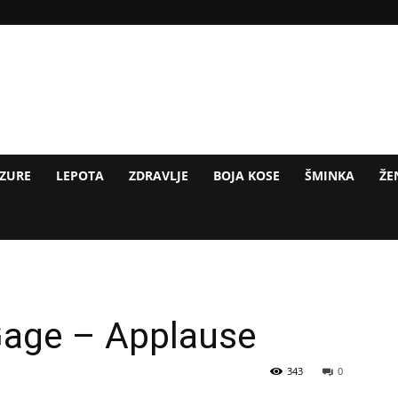
IZURE
LEPOTA
ZDRAVLJE
BOJA KOSE
ŠMINKA
ŽE
Gage – Applause
343
0