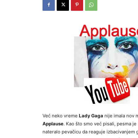
Već neko vreme
Lady Gaga
nije imala nov 
Applause
. Kao što smo već pisali, pesma je 
nateralo pevačicu da reaguje izbacivanjem 