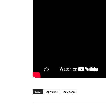
TAGS
Applause
lady gaga