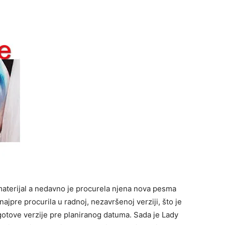
materijal a nedavno je procurela njena nova pesma
najpre procurila u radnoj, nezavršenoj verziji, što je
gotove verzije pre planiranog datuma.
Sada je Lady