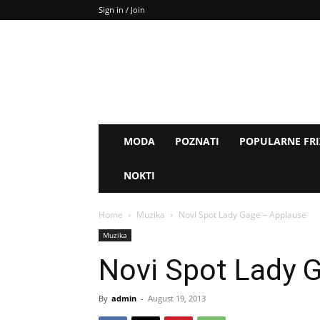
Sign in / Join
MODA
POZNATI
POPULARNE FR
NOKTI
Home
Muzika
Novi Spot Lady Gage – Applause
Muzika
Novi Spot Lady 
By
admin
-
August 19, 2013