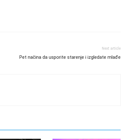
Next article
Pet načina da usporite starenje i izgledate mlađe