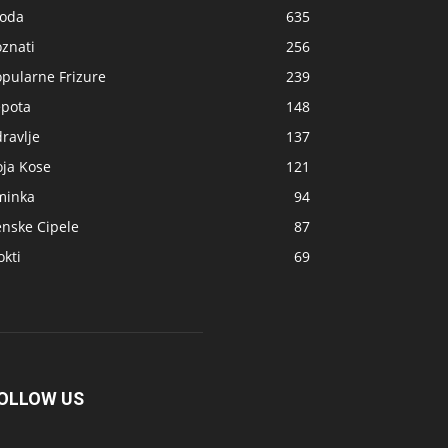
oda
635
znati
256
opularne Frizure
239
epota
148
ravlje
137
oja Kose
121
minka
94
enske Cipele
87
kti
69
OLLOW US