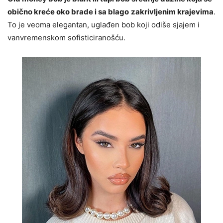
obično kreće oko brade i sa blago
zakrivljenim krajevima
.
To je veoma elegantan, uglađen bob koji odiše sjajem i
vanvremenskom sofisticiranošću.