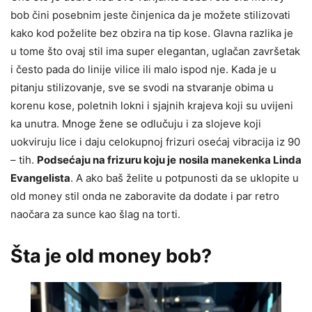
bob čini posebnim jeste činjenica da je možete stilizovati
kako kod poželite bez obzira na tip kose. Glavna razlika je
u tome što ovaj stil ima super elegantan, uglačan završetak
i često pada do linije vilice ili malo ispod nje. Kada je u
pitanju stilizovanje, sve se svodi na stvaranje obima u
korenu kose, poletnih lokni i sjajnih krajeva koji su uvijeni
ka unutra. Mnoge žene se odlučuju i za slojeve koji
uokviruju lice i daju celokupnoj frizuri osećaj vibracija iz 90
– tih.
Podsećaju na frizuru koju je
nosila manekenka Linda
Evangelista
. A ako baš želite u potpunosti da se uklopite u
old money stil onda ne zaboravite da dodate i par retro
naočara za sunce kao šlag na torti.
Šta je old money bob?