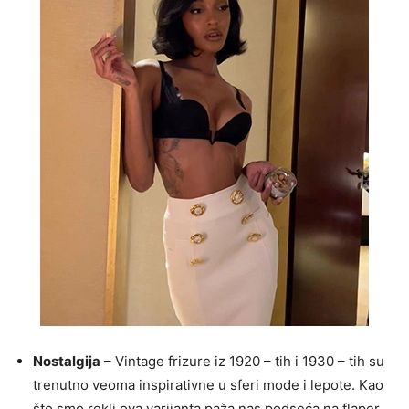
Nostalgija
– Vintage frizure iz 1920 – tih i 1930 – tih su
trenutno veoma inspirativne u sferi mode i lepote. Kao
što smo rekli ova varijanta paža nas podseća na flaper