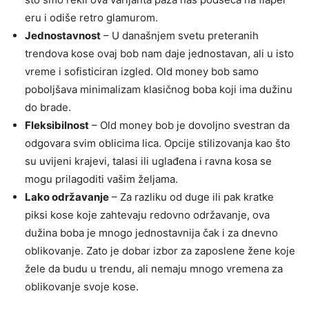
eru i odiše retro glamurom.
Jednostavnost
– U današnjem svetu preteranih
trendova kose ovaj bob nam daje jednostavan, ali u isto
vreme i sofisticiran izgled. Old money bob samo
poboljšava minimalizam klasičnog boba koji ima dužinu
do brade.
Fleksibilnost
– Old money bob je dovoljno svestran da
odgovara svim oblicima lica. Opcije stilizovanja kao što
su uvijeni krajevi, talasi ili uglađena i ravna kosa se
mogu prilagoditi vašim željama.
Lako održavanje
– Za razliku od duge ili pak kratke
piksi kose koje zahtevaju redovno održavanje, ova
dužina boba je mnogo jednostavnija čak i za dnevno
oblikovanje. Zato je dobar izbor za zaposlene žene koje
žele da budu u trendu, ali nemaju mnogo vremena za
oblikovanje svoje kose.