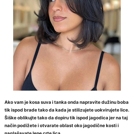
Ako vam je kosa suva i tanka onda napravite dužinu boba
tik ispod brade tako da kada je stilizujete uokvirujete lice.
Šiške oblikujte tako da dopiru tik ispod jagodica jer na taj
način podižete i otvarate oblast oko jagodične kosti i
naglašavate lepe crte lica
.