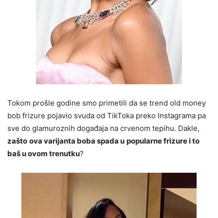
Tokom prošle godine smo primetili da se trend old money
bob frizure pojavio svuda od TikToka preko Instagrama pa
sve do glamuroznih događaja na crvenom tepihu. Dakle,
zašto
ova varijanta boba spada u
popularne frizure i to
baš u ovom trenutku
?