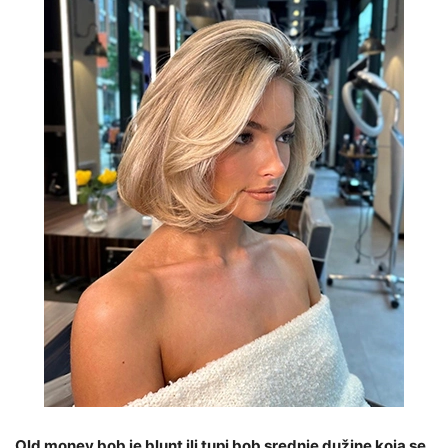
Old money bob je blunt ili tupi bob srednje dužine koja se