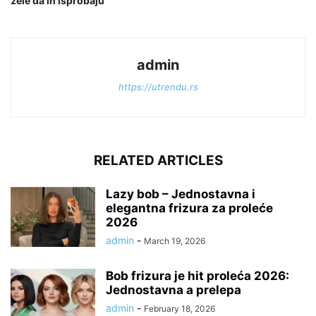
žele da ih isprobaju
admin
https://utrendu.rs
RELATED ARTICLES
Lazy bob – Jednostavna i
elegantna frizura za proleće
2026
admin
-
March 19, 2026
Bob frizura je hit proleća 2026:
Jednostavna a prelepa
admin
-
February 18, 2026