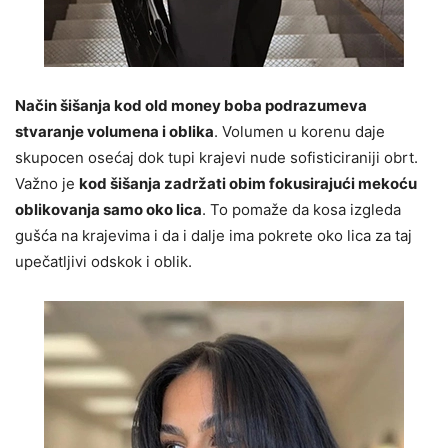
Način šišanja kod old money boba podrazumeva
stvaranje volumena i oblika
. Volumen u korenu daje
skupocen osećaj dok tupi krajevi nude sofisticiraniji obrt.
Važno je
kod šišanja zadržati obim fokusirajući mekoću
oblikovanja samo oko lica
. To pomaže da kosa izgleda
gušća na krajevima i da i dalje ima pokrete oko lica za taj
upečatljivi odskok i oblik.