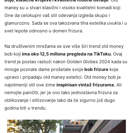
maney su u stvari klasični i visoko kvalitetni komadi koji
čine da celokupni vaš stil odevanja izgleda skupo i
glamurozno. Sada se ova takozvana tiha estetika uvukla i u
svet lepote odnosno u domen frizura.
Na društvenim mrežama se sve više širi trend old money
bob koji
ima oko 12,5 miliona
pregleda na TikToku
. Ovaj
trend je postao rastući nakon Golden Globes 2024 kada su
mnoge poznate dame prošetale svoje
bob frizure
koje
upravo i pripadaju old maney estetici. Old money bob je
najotmeniji stil ove zime
inspirisan vintaž frizurama
. Ali
nemojte paničiti, jer je ovo tako jednostavna frizura za
oblikovanje i stilizovanje tako da će sigurno još dugo
godina biti u trendu.