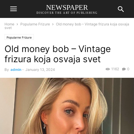
NEWSPAPER
DISCOVER THE ART OF PUBLISHING
Home
Popularne Frizure
Old money bob – Vintage frizura koja osvaja
svet
Popularne Frizure
Old money bob – Vintage
frizura koja osvaja svet
1162
0
By
admin
-
January 13, 2024