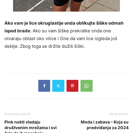
Ako vam je lice okruglastije onda oblikujte šiške odmah
ispod brade
. Ako su vam šiške prekratke onda one
otvaraju oblast oko vilice i čine da vam lice izgleda još
deblje. Zbog toga se držite dužiš šiški.
Previous article
Next article
Pink nokti vladaju
Moda i zabava – Koja su
društvenim mrežama i svi
predviđanja za 2024