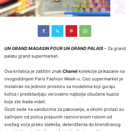
UN GRAND MAGASIN POUR UN GRAND PALAIS
– Za grand
palatu grand supermarket.
Ova krilatica je zaštitni znak
Chanel
kolekcije prikazane na
ovogodišnjem Paris Fashion Week-u. Ceo supermarket je
instaliran na jednom prostoru sa modelima koji guraju
kolica i predstavljaju verovatno najbolje obučene kupce
koje ste ikada videli.
Gosti sede na sanducima za pakovanje, a okolni prolazi su
sačinjeni od polica prepunih raznovrsnom robom od
svežeg voća preko slatkiša, deterdženta do brendiranog