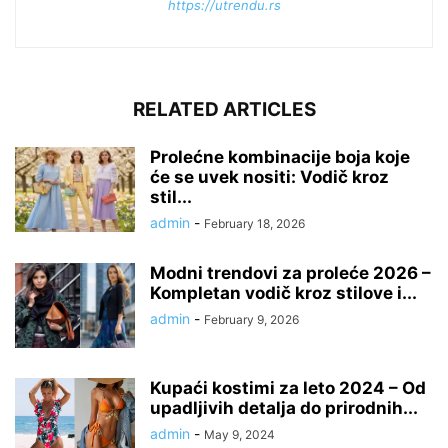
https://utrendu.rs
RELATED ARTICLES
Prolećne kombinacije boja koje
će se uvek nositi: Vodič kroz
stil...
admin
-
February 18, 2026
Modni trendovi za proleće 2026 –
Kompletan vodič kroz stilove i...
admin
-
February 9, 2026
Kupaći kostimi za leto 2024 – Od
upadljivih detalja do prirodnih...
admin
-
May 9, 2024