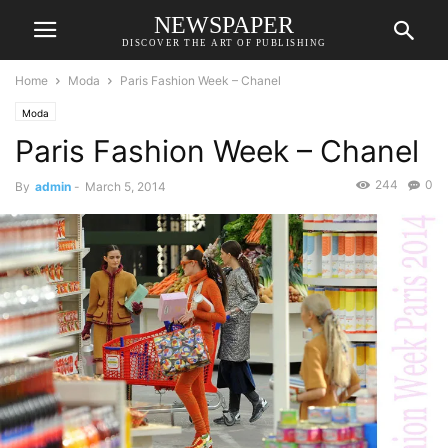
NEWSPAPER
DISCOVER THE ART OF PUBLISHING
Home
Moda
Paris Fashion Week – Chanel
Moda
Paris Fashion Week – Chanel
244
0
By
admin
-
March 5, 2014