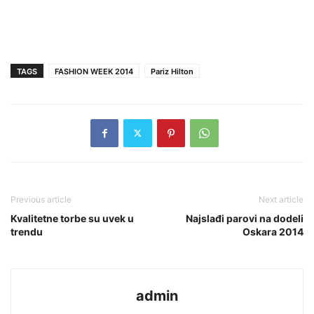
TAGS
FASHION WEEK 2014
Pariz Hilton
Previous article
Next article
Kvalitetne torbe su uvek u
Najslađi parovi na dodeli
trendu
Oskara 2014
admin