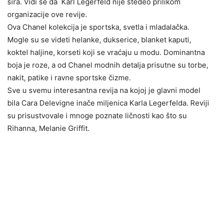
sira. Vidi se da Karl Legerfeld nije štedeo prilikom
organizacije ove revije.
Ova Chanel kolekcija je sportska, svetla i mladalačka.
Mogle su se videti helanke, dukserice, blanket kaputi,
koktel haljine, korseti koji se vraćaju u modu. Dominantna
boja je roze, a od Chanel modnih detalja prisutne su torbe,
nakit, patike i ravne sportske čizme.
Sve u svemu interesantna revija na kojoj je glavni model
bila Cara Delevigne inače miljenica Karla Legerfelda. Reviji
su prisustvovale i mnoge poznate ličnosti kao što su
Rihanna, Melanie Griffit.