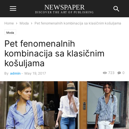
NEWSPAPER
DISCOVER THE ART OF PUBLISHING
Home
Moda
Pet fenomenalnih kombinacija sa klasičnim košuljama
Moda
Pet fenomenalnih
kombinacija sa klasičnim
košuljama
723
0
By
admin
-
May 19, 2017