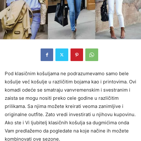
Pod klasičnim košuljama ne podrazumevamo samo bele
košulje već košulje u različitim bojama kao i printovima. Ovi
komadi odeće se smatraju vanvremenskim i svestranim i
zaista se mogu nositi preko cele godine u različitim
prilikama. Sa njima možete kreirati veoma zanimljive i
originalne outfite. Zato vredi investirati u njihovu kupovinu.
Ako ste i Vi ljubitelj klasičnih košulja sa dugmićima onda
Vam predlažemo da pogledate na koje načine ih možete
kombinovati ove sezone.