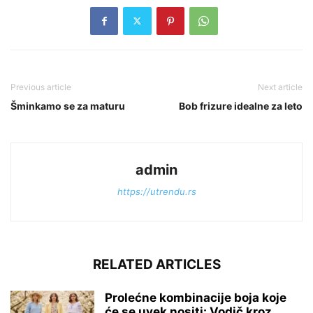
Previous article
Next article
Šminkamo se za maturu
Bob frizure idealne za leto
admin
https://utrendu.rs
RELATED ARTICLES
Prolećne kombinacije boja koje
će se uvek nositi: Vodič kroz