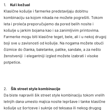
1.
Kul i kežual
Klasične košulje i farmerke predstavljaju dobitnu
kombinaciju sa kojom nikada ne možete pogrešiti. Tokom
leta i proleća preporučujemo da pored belih nosite i
košulje u jarkim bojama kao i sa zanimljivim printovima.
Farmerke mogu biti klasične teget, bele, ali i u nekoj drugoj
boji sve u zavisnosti od košulje. Na nogama možete obući
čizmice do članka, baletanke, patike, sandale, a za nešto
ženstveniji i elegantniji izgled možete izabrati i visoke
potpetice.
2.
Šik street style kombinacije
Da biste napravili šik street style kombinaciju tokom vrelih
letnjih dana umesto majica nosite lepršave i tanke klasične
košulje uz šortceve i suknje od teksasa ili nekog drugog