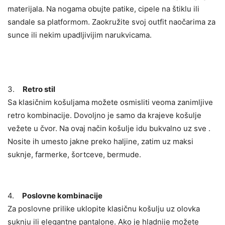
materijala. Na nogama obujte patike, cipele na štiklu ili
sandale sa platformom. Zaokružite svoj outfit naočarima za
sunce ili nekim upadljivijim narukvicama.
3.
Retro stil
Sa klasičnim košuljama možete osmisliti veoma zanimljive
retro kombinacije. Dovoljno je samo da krajeve košulje
vežete u čvor. Na ovaj način košulje idu bukvalno uz sve .
Nosite ih umesto jakne preko haljine, zatim uz maksi
suknje, farmerke, šortceve, bermude.
4.
Poslovne kombinacije
Za poslovne prilike uklopite klasičnu košulju uz olovka
suknju ili elegantne pantalone. Ako je hladnije možete