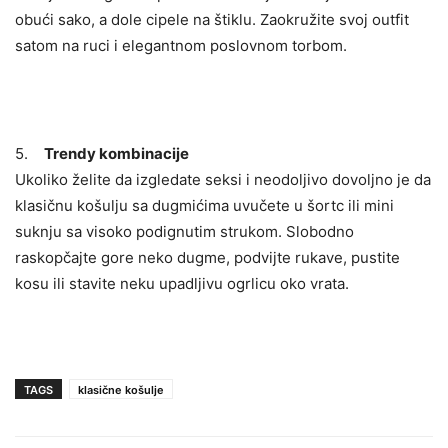
obući sako, a dole cipele na štiklu. Zaokružite svoj outfit
satom na ruci i elegantnom poslovnom torbom.
5.
Trendy kombinacije
Ukoliko želite da izgledate seksi i neodoljivo dovoljno je da
klasičnu košulju sa dugmićima uvučete u šortc ili mini
suknju sa visoko podignutim strukom. Slobodno
raskopčajte gore neko dugme, podvijte rukave, pustite
kosu ili stavite neku upadljivu ogrlicu oko vrata.
TAGS
klasične košulje