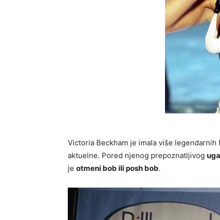
Victoria Beckham je imala više legendarnih fr
aktuelne. Pored njenog prepoznatljivog
uga
je
otmeni bob ili posh bob
.