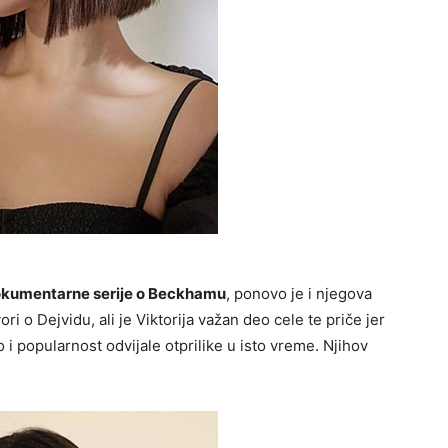
dokumentarne serije o Beckhamu
, ponovo je i njegova
ri o Dejvidu, ali je Viktorija važan deo cele te priče jer
 i popularnost odvijale otprilike u isto vreme. Njihov