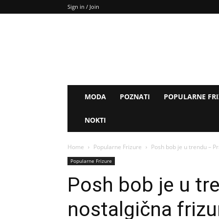
Sign in / Join
MODA
POZNATI
POPULARNE FR
NOKTI
Home
Popularne Frizure
Posh bob je u trendu – Pr
Popularne Frizure
Posh bob je u tr
nostalgična frizu