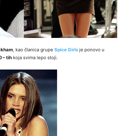
eckham
, kao članica grupe
Spice Girls
je ponovo u
 – tih
koja svima lepo stoji.