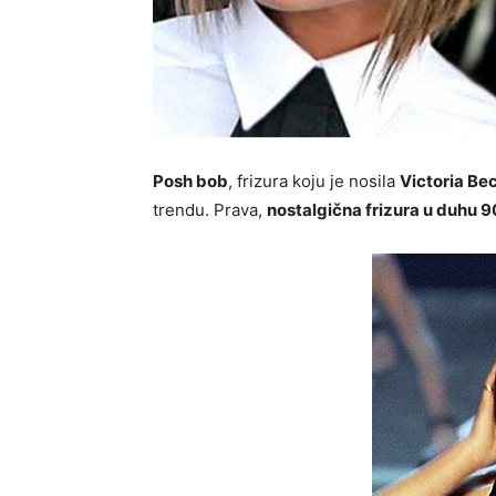
Posh bob
, frizura koju je nosila
Victoria B
trendu. Prava,
nostalgična frizura u duhu 90