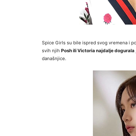
Spice Girls su bile ispred svog vremena i p
svih njih
Posh ili Victoria najdalje dogurala
današnjice.