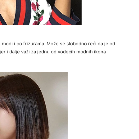
o modi i po frizurama. Može se slobodno reći da je od
jer i dalje važi za jednu od vodećih modnih ikona