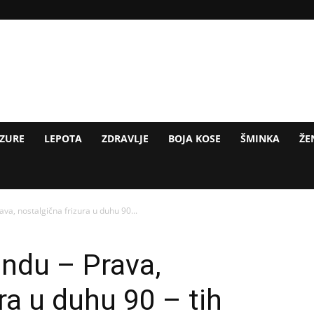
IZURE
LEPOTA
ZDRAVLJE
BOJA KOSE
ŠMINKA
ŽE
ava, nostalgična frizura u duhu 90...
endu – Prava,
ra u duhu 90 – tih