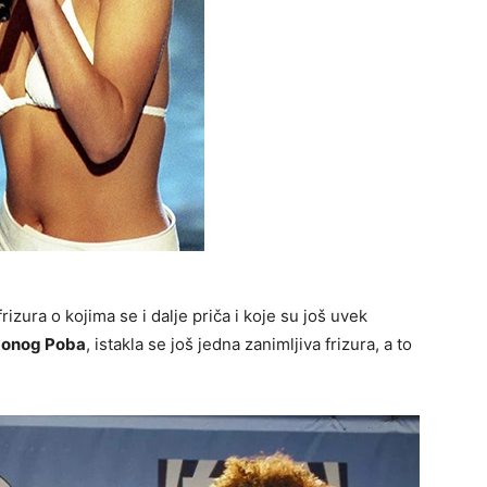
izura o kojima se i dalje priča i koje su još uvek
onog Poba
, istakla se još jedna zanimljiva frizura, a to