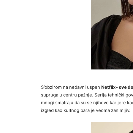
S’obzirom na nedavni uspeh
Netflix- ove 
supruga u centru pažnje. Serija tehnički govo
mnogi smatraju da su se njihove karijere kao
izgled kao kultnog para je veoma zanimljiv.