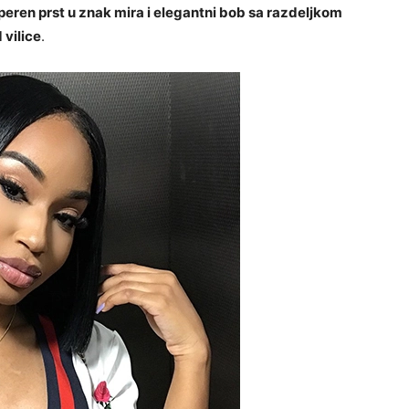
uperen prst u znak mira i elegantni bob sa razdeljkom
 vilice
.